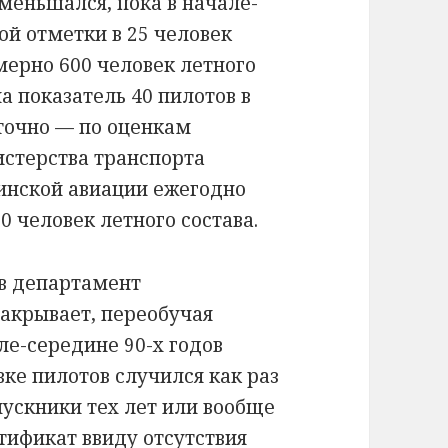
меньшался, пока в начале-
ой отметки в 25 человек
мерно 600 человек летного
а показатель 40 пилотов в
аточно — по оценкам
стерства транспорта
аинской авиации ежегодно
 человек летного состава.
в департамент
акрывает, переобучая
ле-середине 90-х годов
ке пилотов случился как раз
пускники тех лет или вообще
тификат ввиду отсутствия