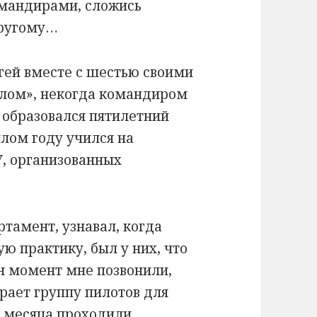
омандирами, сложись
другому…
гей вместе с шестью своими
алом», некогда командиром
е образовался пятилетний
шлом году учился на
У, организованных
ртамент, узнавал, когда
ю практику, был у них, что
ин момент мне позвонили,
рает группу пилотов для
 месяца проходили