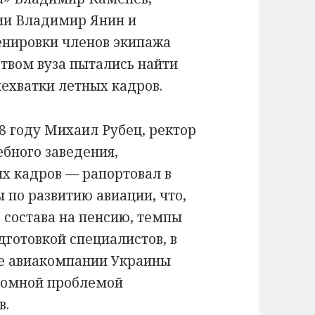
ии Владимир Янин и
енировки членов экипажа
ством вуза пытались найти
хватки летных кадров.
8 году Михаил Рубец, ректор
ебного заведения,
х кадров — рапортовал в
по развитию авиации, что,
 состава на пенсию, темпы
дготовкой специалистов, в
е авиакомпании Украины
громной проблемой
в.