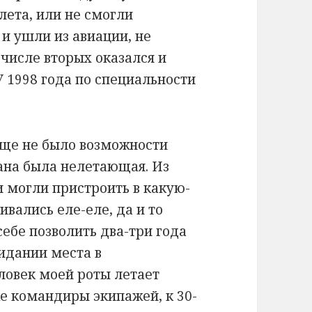
лета, или не смогли
и ушли из авиации, не
 числе вторых оказался и
 1998 года по специальности
бще не было возможности
рана была нелетающая. Из
и могли пристроить в какую-
ивались еле-еле, да и то
себе позволить два-три года
жидании места в
еловек моей роты летает
е командиры экипажей, к 30-