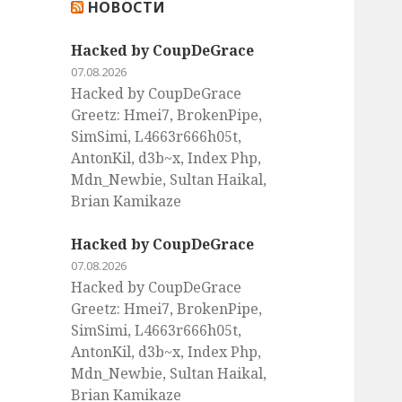
НОВОСТИ
:
Hacked by CoupDeGrace
07.08.2026
Hacked by CoupDeGrace
Greetz: Hmei7, BrokenPipe,
SimSimi, L4663r666h05t,
AntonKil, d3b~x, Index Php,
Mdn_Newbie, Sultan Haikal,
Brian Kamikaze
Hacked by CoupDeGrace
07.08.2026
Hacked by CoupDeGrace
Greetz: Hmei7, BrokenPipe,
SimSimi, L4663r666h05t,
AntonKil, d3b~x, Index Php,
Mdn_Newbie, Sultan Haikal,
Brian Kamikaze