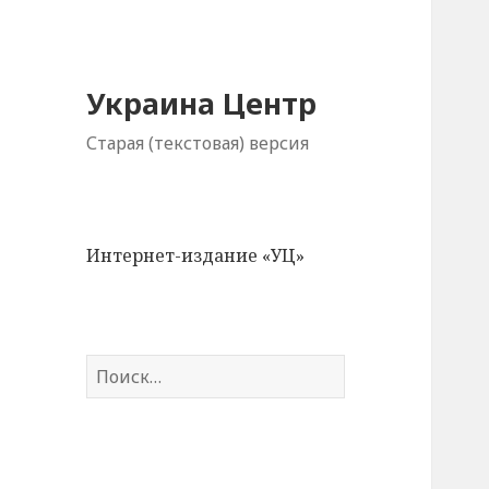
Украина Центр
Старая (текстовая) версия
Интернет-издание «УЦ»
Н
а
й
т
и