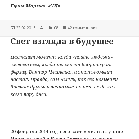
Ефим Мармер, «УЦ».
Опубликовано
23.02.2016
Автор
Рубрики
08
42 комментария
к записи Большой бл
Свет взгляда в будущее
Настанет момент, когда «повінь людська»
сметет всех, когда-то сказал бобринецкий
фермер Виктор Чмиленко, и этот момент
настал. Правда, сам Чмиль, как его называли
близкие друзья и знакомые, до него не дожил
всего пару дней.
20 февраля 2014 года его застрелили на улице
Институтской в Киеве. Застрелили, когда