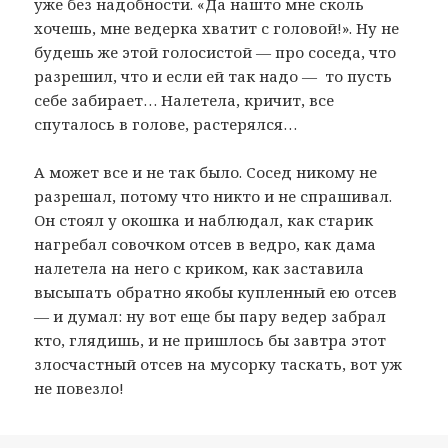
уже без надобности. «Да нашто мне сколь
хочешь, мне ведерка хватит с головой!». Ну не
будешь же этой голосистой — про соседа, что
разрешил, что и если ей так надо — то пусть
себе забирает… Налетела, кричит, все
спуталось в голове, растерялся…
А может все и не так было. Сосед никому не
разрешал, потому что никто и не спрашивал.
Он стоял у окошка и наблюдал, как старик
нагребал совочком отсев в ведро, как дама
налетела на него с криком, как заставила
высыпать обратно якобы купленный ею отсев
— и думал: ну вот еще бы пару ведер забрал
кто, глядишь, и не пришлось бы завтра этот
злосчастный отсев на мусорку таскать, вот уж
не повезло!