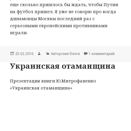
еще сколько пришлось бы ждать, чтобы Путин
на футбол пришел. Я уже не говорю про когда
динамовцы Москвы последний раз с
серьезными европейскими противниками
играли.
Опубликовано
25.02.2016
Автор
Рубрики
Авторские блоги
1 комментарий
к записи 
Украинская отаманщина
Презентация книги Ю.Митрофаненко
«Украинская отаманщина»