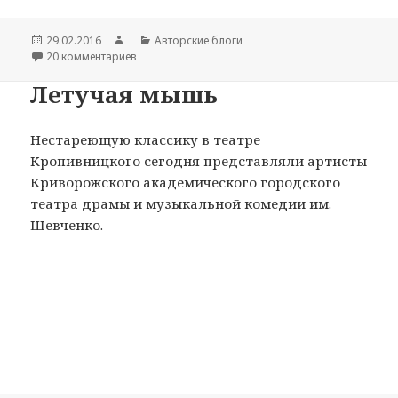
Опубликовано
29.02.2016
Автор
Рубрики
Авторские блоги
20 комментариев
к записи Предложение
Летучая мышь
Нестареющую классику в театре
Кропивницкого сегодня представляли артисты
Криворожского академического городского
театра драмы и музыкальной комедии им.
Шевченко.