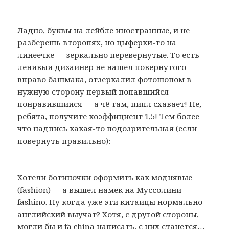
Ладно, буквы на лейбле иностранные, и не
разберешь второпях, но цыферки-то на
линеечке — зеркально перевернутые. То есть
ленивый дизайнер не нашел повернутого
вправо башмака, отзеркалил фотошопом в
нужную сторону первый попавшийся
понравившийся — а чё там, пипл схавает! Не,
ребята, получите коэффициент 1,5! Тем более
что надпись какая-то подозрительная (если
повернуть правильно):
Хотели ботиночки оформить как моднявые
(fashion) — а вышел намек на Муссолини —
fashino. Ну когда уже эти китайцы нормально
английский выучат? Хотя, с другой стороны,
могли бы и fa china написать, с них станется…