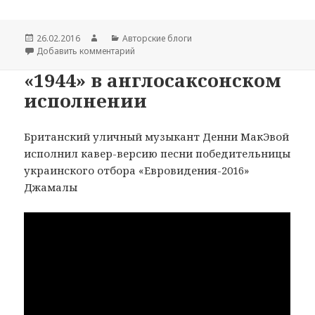
Опубликовано
26.02.2016
Автор
Рубрики
Авторские блоги
Добавить комментарий
к записи Украина и Сомали
«1944» в англосаксонском
исполнении
Британский уличный музыкант Денни МакЭвой
исполнил кавер-версию песни победительницы
украинского отбора «Евровидения-2016»
Джамалы