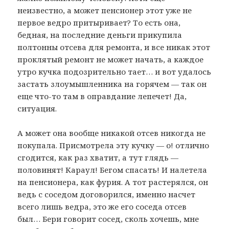
неизвестно, а может пенсионер этот уже не
первое ведро притыривает? То есть она,
бедная, на последние деньги прикупила
полтонны отсева для ремонта, и все никак этот
проклятый ремонт не может начать, а каждое
утро кучка подозрительно тает… и вот удалось
застать злоумышленника на горячем — так он
еще что-то там в оправдание лепечет! Да,
ситуация.
А может она вообще никакой отсев никогда не
покупала. Присмотрела эту кучку — о! отлично
сгодится, как раз хватит, а тут глядь —
половинят! Караул! Бегом спасать! И налетела
на пенсионера, как фурия. А тот растерялся, он
ведь с соседом договорился, именно насчет
всего лишь ведра, это же его соседа отсев
был… Бери говорит сосед, сколь хочешь, мне