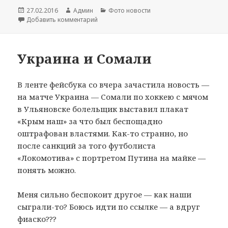
Опубликовано
27.02.2016
Автор
Админ
Рубрики
Фото новости
Добавить комментарий
к записи Летучая мышь
Украина и Сомали
В ленте фейсбука со вчера зачастила новость —
на матче Украина — Сомали по хоккею с мячом
в Ульяновске болельщик выставил плакат
«Крым наш» за что был беспощадно
оштрафован властями. Как-то странно, но
после санкций за того футболиста
«Локомотива» с портретом Путина на майке —
понять можно.
Меня сильно беспокоит другое — как наши
сыграли-то? Боюсь идти по ссылке — а вдруг
фиаско???