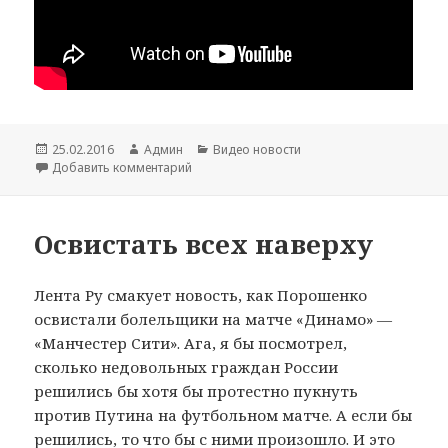
Опубликовано
25.02.2016
Автор
Админ
Рубрики
Видео новости
Добавить комментарий
к записи «1944» в англосаксонском исполн
Освистать всех наверху
Лента Ру смакует новость, как Порошенко
освистали болельщики на матче «Динамо» —
«Манчестер Сити». Ага, я бы посмотрел,
сколько недовольных граждан России
решились бы хотя бы протестно пукнуть
против Путина на футбольном матче. А если бы
решились, то что бы с ними произошло. И это