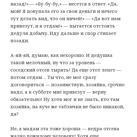
назад!» — «Бу-бу-бу,» — несется в ответ. «Да,
мой! Я покупала его за свои деньги и нечего
тут делать вид, что он ничей!» — «Да вот нам
привезут, и я отдам!» — пытается отстоять
дедуля добычу. Иду дальше и спор стихает
позади.
А-яй-яй, думаю, как нехорошо. И дедушка
такой мелочный, ну что за уровень —
соседский отсев тырить! Да еще этот лепет —
потом отдам… Ты что, не мог сразу
договориться — позаимствую, хозяйка, срочно
надо, а к субботе мне привезут — верну
обязательно! Ну хотя мог и не знать, кто там
хозяйка, на куче же таблички не было никакой,
да?
Не, а мадам эта тоже хороша — ведра отсева
жалко пожилому человеку! Хотя еще