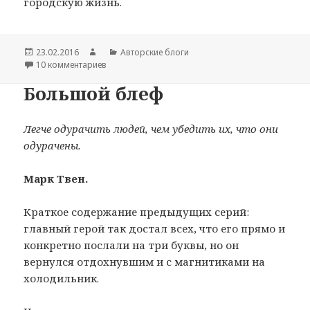
городскую жизнь.
Опубликовано
23.02.2016
Автор
Рубрики
Авторские блоги
10 комментариев
к записи Бигборды и польза
Большой блеф
Легче одурачить людей, чем убедить их, что они
одурачены.
Марк Твен.
Краткое содержание предыдущих серий:
главный герой так достал всех, что его прямо и
конкретно послали на три буквы, но он
вернулся отдохнувшим и с магнитиками на
холодильник.