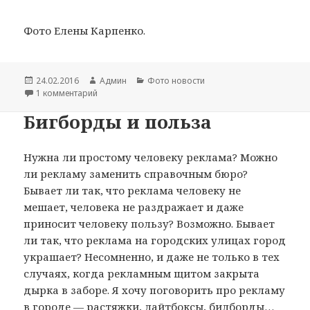
Фото Елены Карпенко.
Опубликовано
24.02.2016
Автор
Админ
Рубрики
Фото новости
1 комментарий
к записи Украинская отаманщина
Бигборды и польза
Нужна ли простому человеку реклама? Можно
ли рекламу заменить справочным бюро?
Бывает ли так, что реклама человеку не
мешает, человека не раздражает и даже
приносит человеку пользу? Возможно. Бывает
ли так, что реклама на городских улицах город
украшает? Несомненно, и даже не только в тех
случаях, когда рекламным щитом закрыта
дырка в заборе. Я хочу поговорить про рекламу
в городе — растяжки, лайтбоксы, билборды…