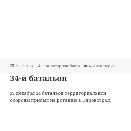
Опубликовано
31.12.2014
Автор
Рубрики
Авторские блоги
4 комментария
к записи
34-й батальон
29 декабря 34 батальон территориальной
обороны прибыл на ротацию в Кировоград.