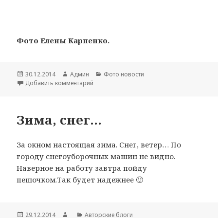
Фото Елены Карпенко.
Опубликовано
30.12.2014
Автор
Админ
Рубрики
Фото новости
Добавить комментарий
к записи 34-й батальон
Зима, снег…
За окном настоящая зима. Снег, ветер… По
городу снегоуборочных машин не видно.
Наверное на работу завтра пойду
пешочком.Так будет надежнее 🙂
Опубликовано
29.12.2014
Автор
Рубрики
Авторские блоги