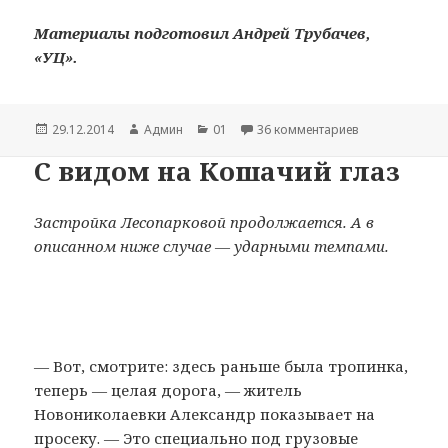
Материалы подготовил Андрей Трубачев,
«УЦ».
Опубликовано
29.12.2014
Автор
Админ
Рубрики
01
36 комментариев
к записи Полг
С видом на Кошачий глаз
Застройка Лесопарковой продолжается. А в
описанном ниже случае — ударными темпами.
— Вот, смотрите: здесь раньше была тропинка,
теперь — целая дорога, — житель
Новониколаевки Александр показывает на
просеку. — Это специально под грузовые