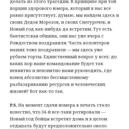
делать из этого трагедии. В принципе при той
порции здорового юмора, который в нас все
равно присутствует, думаю, мы найдем здесь и
своих Дедов Морозов, и своих Снегурочек, и
Новый год как-нибудь да встретим. Тут есть
баптистская община, они нас уже вчера с
Рождеством поздравили. Часть волонтеров
наших тоже поздравили — мы здесь уже
рубаем торты. Единственный вопрос у всех: до
каких пор наше командование будет так
невнятно и непонятно нами руководить, где
конец абсолютно бессмысленному
разбазариванию ресурсов и человеческих
жизней? Вот как-то так.
P.S.
На момент сдачи номера в печать стало
известно, что 34-й все-таки ротировали —
Новый год бойцы встретят дома и в целом
отдыхать будут предположительно около