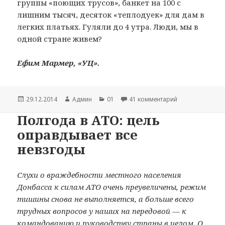
группы «поющих трусов», банкет на 100 с
лишним тысяч, десяток «теплодуек» для дам в
легких платьях. Гуляли до 4 утра. Люди, мы в
одной стране живем?
Ефим Мармер, «УЦ».
Опубликовано
29.12.2014
Автор
Админ
Рубрики
01
41 комментарий
к записи Работа
Полгода в АТО: цель
оправдывает все
невзгоды
Слухи о враждебности местного населения
Донбасса к силам АТО очень преувеличены, режим
тишины снова не выполняется, а больше всего
трудных вопросов у наших на передовой — к
командованию и руководству страны в целом. О