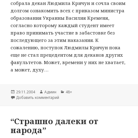
собрала декан Людмила Кричун и сочла своим
долгом ознакомить всех с приказом министра
образования Украины Василия Кременя,
согласно которому каждый студент имеет
право принимать участие в забастовке без
последующего за этим наказания. К
сожалению, поступок Людмилы Кричун пока
еще не стал прецедентом для деканов других
факультетов. Может, времени у них не хватает,
а может, духу…
Опубликовано
29.11.2004
Автор
Админ
Рубрики
48+
Добавить комментарий
к записи КГПУ достоин своих студентов
“Страшно далеки от
народа”