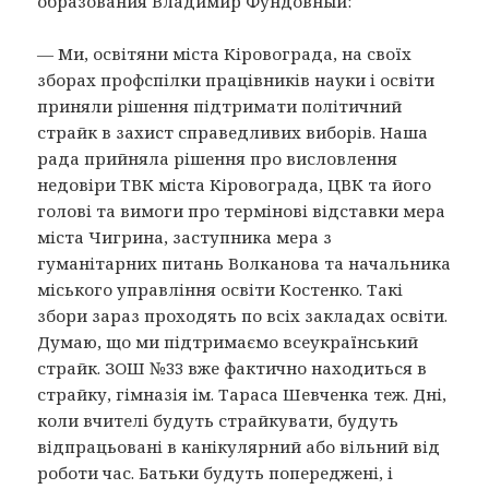
образования Владимир Фундовный:
— Ми, освiтяни мiста Кiровограда, на своїх
зборах профспiлки працiвникiв науки i освiти
приняли рiшення пiдтримати полiтичний
страйк в захист справедливих виборiв. Наша
рада прийняла рiшення про висловлення
недовiри ТВК мiста Кiровограда, ЦВК та його
головi та вимоги про термiновi вiдставки мера
мiста Чигрина, заступника мера з
гуманiтарних питань Волканова та начальника
мiського управлiння освiти Костенко. Такi
збори зараз проходять по всiх закладах освiти.
Думаю, що ми пiдтримаємо всеукраїнський
страйк. ЗОШ №33 вже фактично находиться в
страйку, гiмназiя ім. Тараса Шевченка теж. Днi,
коли вчителi будуть страйкувати, будуть
вiдпрацьованi в канiкулярний або вiльний вiд
роботи час. Батьки будуть попередженi, i