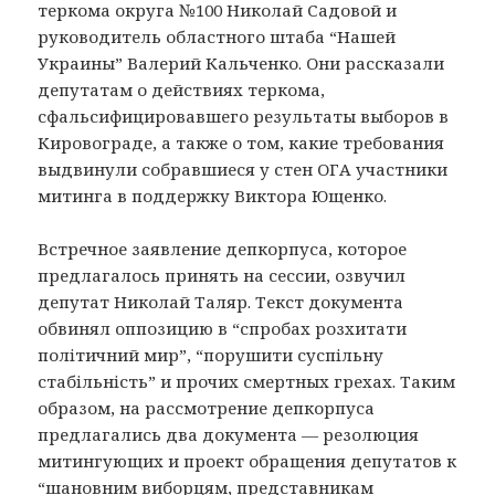
теркома округа №100 Николай Садовой и
руководитель областного штаба “Нашей
Украины” Валерий Кальченко. Они рассказали
депутатам о действиях теркома,
сфальсифицировавшего результаты выборов в
Кировограде, а также о том, какие требования
выдвинули собравшиеся у стен ОГА участники
митинга в поддержку Виктора Ющенко.
Встречное заявление депкорпуса, которое
предлагалось принять на сессии, озвучил
депутат Николай Таляр. Текст документа
обвинял оппозицию в “спробах розхитати
полiтичний мир”, “порушити суспiльну
стабiльнiсть” и прочих смертных грехах. Таким
образом, на рассмотрение депкорпуса
предлагались два документа — резолюция
митингующих и проект обращения депутатов к
“шановним виборцям, представникам