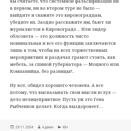
вы считаете, что системной фальсификации ни
в первом, ни во втором туре не было —
выйдите и скажите это кировоградцам,
убедите их. Заодно расскажите им, бьют ли
журналистов в Кировограде… Или лидер
облсовета — это должность чисто
номинальная и все его функции заключаются
лишь в том, чтобы на всех торжественных
мероприятиях и раздачах грамот стоять, как
мебель, за спиной губернатора — Моцного или
Компанийца, без разницы?..
Ну вот, обидел хорошего человека. А все
потому, что высказывать свои мысли вслух —
дело нелицеприятное. Пусть уж это Гена
Рыбченков делает. Когда выздоровеет…
Опубликовано
29.11.2004
Автор
Админ
Рубрики
48+