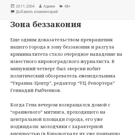
Опубликовано
29.11.2004
Автор
Админ
Рубрики
48+
Добавить комментарий
к записи Сотый округ пересчитают
Зона беззакония
Еще одним доказательством превращения
нашего города в зону беззакония и разгула
криминалитета стало очередное нападение на
известного кировоградского журналиста. В
минувший четверг был зверски избит
политический обозреватель еженедельника
“Украина-Центр”, редактор “УЦ-Репортера”
Геннадий Рыбченков.
Когда Гена вечером возвращался домой с
“оранжевого” митинга, проходящего на
центральной площади города, его уже
поджидали: молодчики с характерной
внешностью (в Кировограде их уже привычно