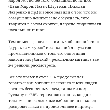
народом”. Более того, большинство из них
(Иван Марон, Павел Штутман, Николай
Лавренко и пр.) и вовсе заявили о том, что им
совершенно неинтересно обсуждать, “что
творится в сотом округе”, и нужно “вирiшувати
нагальнi питання”…
Тем не менее, после взаимных обвинений типа
“дурак-сам дурак” и заявлений депутатов-
промышленников о том, что оппозиция
наносит им убытки(!), резолюцию митинга все
же решили рассмотреть.
Все это время у стен ОГА продолжался
“оранжевый” митинг: несколько тысяч людей
грелись бесплатным чаем, танцами под
Руслану и “ВВ”, терпеливо ожидая, когда в
теплом зале вальяжные избранники наконец
раскроют глаза на происходящее и примут