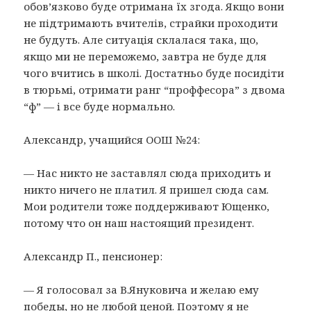
обов’язково буде отримана їх згода. Якщо вони
не пiдтримають вчителiв, страйки проходити
не будуть. Але ситуацiя склалася така, що,
якщо ми не переможемо, завтра не буде для
чого вчитись в школi. Достатньо буде посидiти
в тюрьмi, отримати ранг “проффесора” з двома
“ф” — i все буде нормально.
Александр, учащийся ООШ №24:
— Нас никто не заставлял сюда приходить и
никто ничего не платил. Я пришел сюда сам.
Мои родители тоже поддерживают Ющенко,
потому что он наш настоящий президент.
Александр П., пенсионер:
— Я голосовал за В.Януковича и желаю ему
победы, но не любой ценой. Поэтому я не