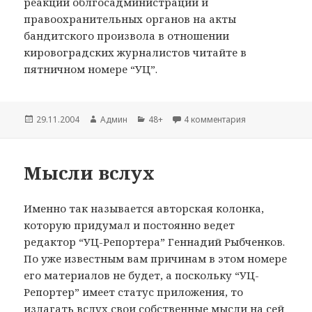
реакции облгосадминистрации и
правоохранительных органов на акты
бандитского произвола в отношении
кировоградских журналистов читайте в
пятничном номере “УЦ”.
Опубликовано
29.11.2004
Автор
Админ
Рубрики
48+
4 комментария
к записи Зона 
Мысли вслух
Именно так называется авторская колонка,
которую придумал и постоянно ведет
редактор “УЦ-Репортера” Геннадий Рыбченков.
По уже известным вам причинам в этом номере
его материалов не будет, а поскольку “УЦ-
Репортер” имеет статус приложения, то
излагать вслух свои собственные мысли на сей