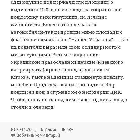
единодушно поддержали предложение о
выделении 1000 грн. из средств, собранных в
поддержку пикетирующих, на лечение
журналиста. Более сотни легковых
автомобилей-такси прошли мимо площади с
флагами и символикой “Нашей Украины” — так
их водители выразили свою солидарность с
митингующими. Затем священники
Украинской православной церкви (Киевского
патриархата) провели под памятником
Кирова, также надевшим оранжевую повязку,
молебен. Продолжался на площади и сбор
подписей под документом о недоверии ЦИК.
Чтобы поставить под ним свою подпись, люди
стояли в очереди.
Опубликовано
29.11.2004
Автор
Админ
Рубрики
48+
Добавить комментарий
к записи Митинги без выходных