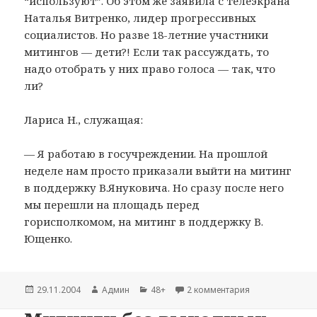
“используют”. Об этом же заявила с телеэкрана
Наталья Витренко, лидер прогрессивных
социалистов. Но разве 18-летние участники
митингов — дети?! Если так рассуждать, то
надо отобрать у них право голоса — так, что
ли?
Лариса Н., служащая:
— Я работаю в госучреждении. На прошлой
неделе нам просто приказали выйти на митинг
в поддержку В.Януковича. Но сразу после него
мы перешли на площадь перед
горисполкомом, на митинг в поддержку В.
Ющенко.
Опубликовано
29.11.2004
Автор
Админ
Рубрики
48+
2 комментария
к записи Голо