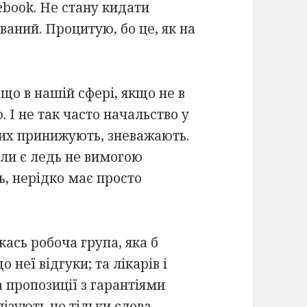
ebook. Не стану кидати
ваний. Процитую, бо це, як на
що в нашій сфері, якщо не в
 І не так часто начальство у
орих принижують, зневажають.
оли є ледь не вимогою
ть, нерідко має просто
кась робоча група, яка б
 неї відгуки; та лікарів і
 пропозиції з гарантіями
ізують не тільки слова