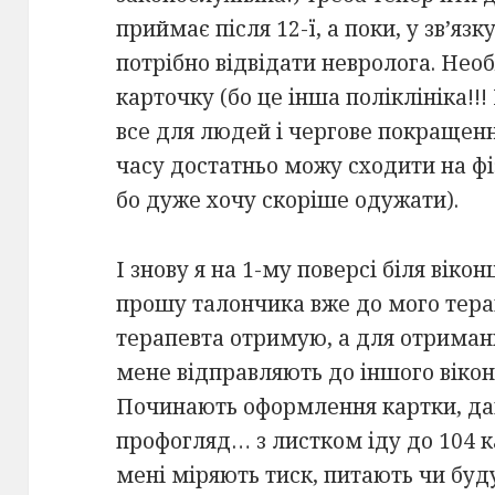
приймає після 12-ї, а поки, у зв’яз
потрібно відвідати невролога. Нео
карточку (бо це інша поліклініка!!
все для людей і чергове покращення!
часу достатньо можу сходити на фі
бо дуже хочу скоріше одужати).
І знову я на 1-му поверсі біля вік
прошу талончика вже до мого терап
терапевта отримую, а для отриман
мене відправляють до іншого вікон
Починають оформлення картки, да
профогляд… з листком іду до 104 ка
мені міряють тиск, питають чи буд