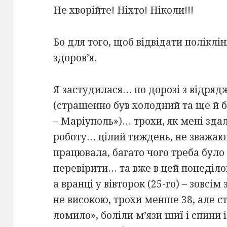
Не хворійте! Ніхто! Ніколи!!!
Бо для того, щоб відвідати поліклі
здоров’я.
Я застудилася… по дорозі з відряд
(страшенно був холодний та ще й бе
– Маріуполь»)… трохи, як мені здал
роботу… цілий тиждень, не зважаю
працювала, багато чого треба було 
перевірити… та вже в цей понеділо
а вранці у вівторок (25-го) – зовс
не високою, трохи менше 38, але с
ломило», боліли м’язи шиї і спини 