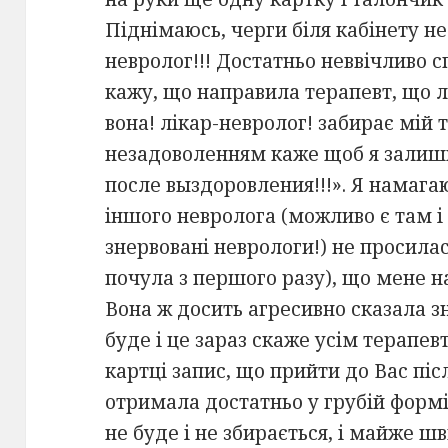
Піднімаюсь, черги біля кабінету не
невролог!!! Достатньо неввічливо 
кажу, що направила терапевт, що л
вона! лікар-невролог! забирає мій
незадоволенням каже щоб я залишил
после выздоровления!!!». Я намагаю
іншого невролога (можливо є там і 
знервовані неврологи!) не просила
почула з першого разу), що мене н
Вона ж досить агресивно сказала з
буде і це зараз скаже усім терапев
картці запис, що прийти до Вас пі
отримала достатньо у грубій формі
не буде і не збирається, і майже 