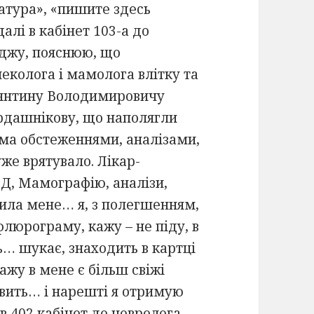
атура», «пишите здесь
алі в кабінет 103-а до
ходжу, пояснюю, що
інеколога і мамолога влітку та
тянтину Володимировичу
рдашнікову, що наполягли
сіма обстеженнями, аналізами,
же врятувало. Лікар-
ЗД, Мамографію, аналізи,
стила мене… я, з полегшенням,
 флюрограму, кажу – не піду, в
ь… шукає, знаходить в картці
ажу в мене є більш свіжі
авить… і нарешті я отримую
в 402 кабінет до невролога.