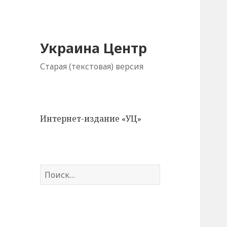
Украина Центр
Старая (текстовая) версия
Интернет-издание «УЦ»
Н
а
й
т
и