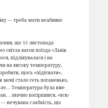
ніку — треба мати неабияке
ження, ще 15 листопада
з світла вагон поїзда «Львів
ося, підлікувалася і на
чи на високу температуру,
зробити, щось «підігнати»,
к мені стало геть поганенько,
ім зле… Температура була вже
тан… значно погіршився, «всю
і — нечувана слабкість, що