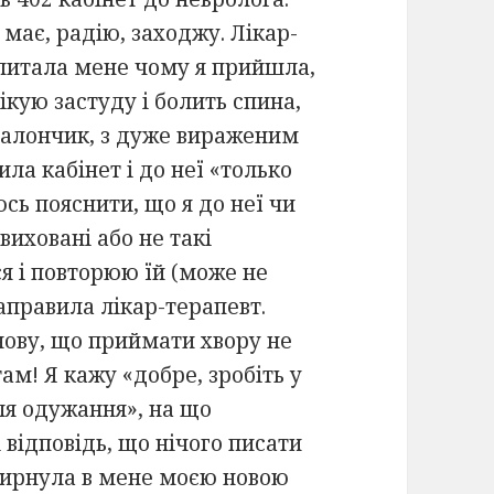
 має, радію, заходжу. Лікар-
спитала мене чому я прийшла,
ікую застуду і болить спина,
 талончик, з дуже вираженим
а кабінет і до неї «только
сь пояснити, що я до неї чи
виховані або не такі
ся і повторюю їй (може не
аправила лікар-терапевт.
нову, що приймати хвору не
там! Я кажу «добре, зробіть у
сля одужання», на що
 відповідь, що нічого писати
швирнула в мене моєю новою