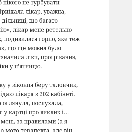
 нікого не турбувати –
риїхала лікар, уважна,
 дільниці, що багато
рію», лікар мене ретельно
, подивилася горло, яке теж
так, що ще можна було
изначила ліки, прогрівання,
іки у п’ятницю.
нку у віконця беру талончик,
даю лікаря в 202 кабінеті.
о оглянула, послухала,
с у картці про виклик і…
 мені, за правилами (а я
о мого терапевта, але він