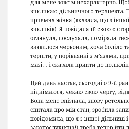
для мене зовсім нехарактерно. Щоб
викликаю дільничного терапевта. П
приємна жінка (вказала, що з іншої
викликів). Я повідала їй свою «істо
оглянула, послухала, поміряла тиск
виявилося червоним, хоча боліло 
терпіти, у порівнянні з м’язами, пр
мазі… і сказала прийти до поліклін
Цей день настав, сьогодні о 9-й ра
піднімаюся, чекаю свою чергу, відві
Вона мене впізнала, знову ретельн
спитала про мій стан, зробила запи
повідомила, що я з іншої дільниці і
законослухняна!) треба тепер йти д