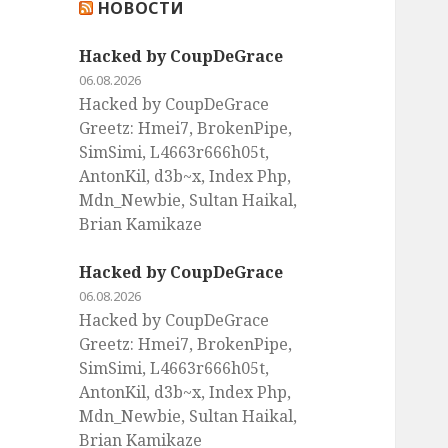
НОВОСТИ
:
Hacked by CoupDeGrace
06.08.2026
Hacked by CoupDeGrace
Greetz: Hmei7, BrokenPipe,
SimSimi, L4663r666h05t,
AntonKil, d3b~x, Index Php,
Mdn_Newbie, Sultan Haikal,
Brian Kamikaze
Hacked by CoupDeGrace
06.08.2026
Hacked by CoupDeGrace
Greetz: Hmei7, BrokenPipe,
SimSimi, L4663r666h05t,
AntonKil, d3b~x, Index Php,
Mdn_Newbie, Sultan Haikal,
Brian Kamikaze