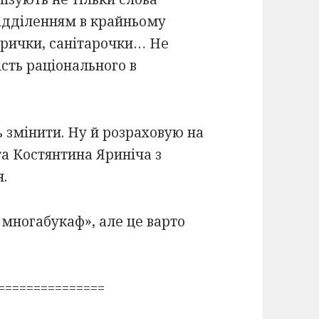
 відділенням в крайньому
стрички, санітарочки… Не
ість раціонального в
ь змінити. Ну й розраховую на
а Костянтина Яриніча з
я.
«многабукаф», але це варто
===============