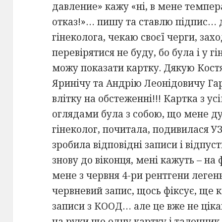
давление» кажу «ні, в мене темпер
отказ!»… пишу та ставлю підпис… д
гінеколога, чекаю своєї черги, за
перевірятися не буду, бо була і у г
можу показати картку. Дякую Кос
Яринічу та Андрію Леонідовичу Га
влітку на обстеженні!!! Картка з у
оглядами була з собою, що мене ду
гінеколог, почитала, подивилася У
зробила відповідні записи і відпу
знову до віконця, мені кажуть – на
мене з червня 4-ри рентгени леген
червневий запис, щось фіксує, ще к
записи з КООД… але це вже не цік
на руки ще одну картку і талончик 