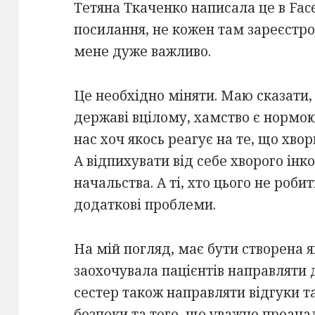
Тетяна Ткаченко написала це в Fac
посилання, не кожен там зареєстро
мене дуже важливо.
Це необхідно міняти. Маю сказати, 
державі вцілому, хамство є нормою.
нас хоч якось реагує на те, що хв
А відпихувати від себе хворого інк
начальства. А ті, хто цього не роби
додаткові проблеми.
На мій погляд, має бути створена я
заохочувала пацієнтів направляти до
сестер також направляти відгуки та
безпеки та того, що уважно проанал