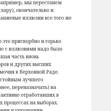
например, мы перестанем
лару), окончательно и
ранжевые иллюзии все того же
о это прискорбно и горько
ле с иллюзиями надо было
ьшая часть вновь
оров и других высших
мочия в Верховной Раде.
достойным лучшего
нее, переназначать) на
 активно отработавших в
 процессах на выборах.
щении и упрощении