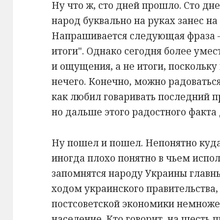
Ну что ж, сто дней прошло. Сто дн
народ буквально на руках занес н
Напрашивается следующая фраза 
итоги". Однако сегодня более уме
и ощущения, а не итоги, поскольку
нечего. Конечно, можно радоваться
как любил говаривать последний п
но дальше этого радостного факта 
Ну пошел и пошел. Непонятно куда
иногда плохо понятно в чьем испол
запомнятся народу Украины глав
ходом украинского правительства,
постсоветской экономики немноже
население. Кто говорит, на шесть п