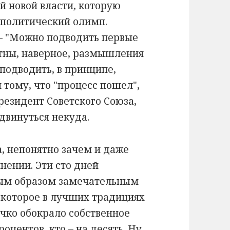
ей новой власти, которую
а политический олимп.
– "Можно подводить первые
стны, наверное, размышления
 подводить, в принципе,
 тому, что "процесс пошел",
резидент Советского Союза,
двинуться некуда.
, непонятно зачем и даже
нении. Эти сто дней
ным образом замечательным
 которое в лучших традициях
чко обокрало собственное
роцентов, кто – на десять. Ну