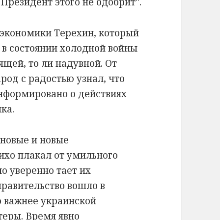
"Президент этого не одобрит".
р экономики Терехин, который
 в состоянии холодной войны
ящей, то ли надувной. От
род с радостью узнал, что
информировано о действиях
ка.
 новые и новые
ихо плакал от умильного
но уверенно тает их
правительство вошло в
о важнее украинской
теры. Время явно