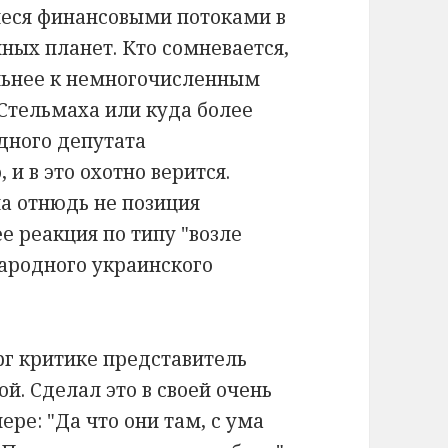
иеся финансовыми потоками в
ных планет. Кто сомневается,
льнее к немногочисленным
Стельмаха или куда более
дного депутата
 и в это охотно верится.
а отнюдь не позиция
е реакция по типу "возле
ародного украинского
рг критике представитель
й. Сделал это в своей очень
ере: "Да что они там, с ума