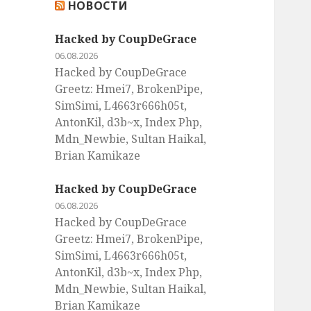
НОВОСТИ
:
Hacked by CoupDeGrace
06.08.2026
Hacked by CoupDeGrace
Greetz: Hmei7, BrokenPipe,
SimSimi, L4663r666h05t,
AntonKil, d3b~x, Index Php,
Mdn_Newbie, Sultan Haikal,
Brian Kamikaze
Hacked by CoupDeGrace
06.08.2026
Hacked by CoupDeGrace
Greetz: Hmei7, BrokenPipe,
SimSimi, L4663r666h05t,
AntonKil, d3b~x, Index Php,
Mdn_Newbie, Sultan Haikal,
Brian Kamikaze