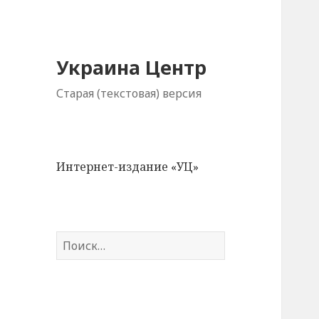
Украина Центр
Старая (текстовая) версия
Интернет-издание «УЦ»
Н
а
й
т
и