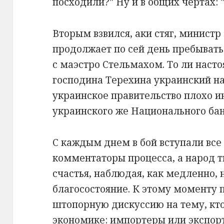
посходили?" Ну и в общих чертах: 
Вторым взвился, аки стяг, минист
продолжает по сей день пребывать
с маэстро Стельмахом. То ли насто
господина Терехина украинский на
украинское правительство плохо 
украинского же Национального бан
С каждым днем в бой вступали все
комментаторы процесса, а народ т
счастья, наблюдая, как медленно, 
благосостояние. К этому моменту 
штопорную дискуссию на тему, кт
экономике: импортеры или экспор