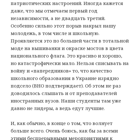
патриотических настроений. Иногда кажется
даже, что мы отмечаем первый год
независимости, а не двадцать третий.
Особенно сильно этот порыв накрыл нашу
молодежь, в том числе и школьную.
Проявляется это по большей части в тотальной
моде на вышиванки и окраске мостов в цвета
национального флага. Это красиво и хорошо,
но катастрофически мало. Нельзя списывать на
войну и «папередников» то, что качество
школьного образования в Украине изрядно
подсело (ВНО подтверждает). Об этом не раз
доводилось слышать и от преподавателей
иностранных вузов. Наши студенты там уже
давно не лидеры, а ведь едут лучшие.
И, как обычно, в конце о том, что волнует
больше всего. Очень боюсь, как бы за всеми
этими беспрерывными мероприятиями к