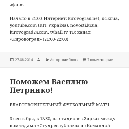
эфире.
Начало в 21:00. Интернет: kirovograd.net, uc.kr.ua,
youtube.com (КІТ Україна), novosti.kr.ua,
kirovograd24.com, tvhall.tv ТВ: канал
«Кировоград» (21:00-22:00)
Опубликовано
27.08.2014
Автор
Рубрики
Авторские блоги
7 комментариев
к записи
Поможем Василию
Петринко!
БЛАГОТВОРИТЕЛЬНЫЙ ФУТБОЛЬНЫЙ МАТЧ
3 сентября, в 18.30, на стадионе «Зирка» между
командами «Студреспублика» и «Командой