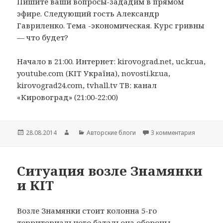
Пишите ваши вопросы-зададим в прямом
эфире. Следующий гость Александр
Гавриленко. Тема -экономическая. Курс гривны
— что будет?
Начало в 21:00. Интернет: kirovograd.net, uc.kr.ua,
youtube.com (КІТ Україна), novosti.kr.ua,
kirovograd24.com, tvhall.tv ТВ: канал
«Кировоград» (21:00-22:00)
Опубликовано
28.08.2014
Автор
Рубрики
Авторские блоги
3 комментария
к записи
Ситуация возле Знамянки
и КІТ
Возле Знамянки стоит колонна 5-го
территориального батальона обороны