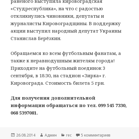
раненого выступила кировоградская
«Студреспублика», на что с радостью
откликнулись чиновники, депутаты и
журналисты Кировоградщины. В поддержку
акции выступил народный депутат Украины
Станислав Берёзкин.
Обращаемся ко всем футбольным фанатам, а
также к неравнодушным жителям города!
Приходите на футбольный поединок 3
сентября, в 18:30, на стадион «Зирка» г.
Кировограда. Стоимость билета 5 грн.
Для получения дополнительной
информации обращаться по тел. 099 545 7330,
068 5397081.
Опубликовано
26.08.2014
Автор
Админ
Рубрики
rec
5 комментариев
к записи Помо