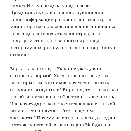
видом. Не лучше дела у педагогов.
Представьте, если свои инструкции для
политинформаций разошлет по всей стране
министерство образования в лице чиновника,
пересидевшего десять министров, или
полуграмотного, но верного партийца,
которому позарез нужно было найти работу в
столице.
Ворчать на школу в Украине уже давно
считается нормой. Хотя, конечно, глядя на
некоторых выпускников, хочется спросить:
откуда иx выпустили? Впрочем, тут-то как раз
все объяснимо: какое общество – такая школа.
И как государство относится к школе – такой
результат и получает. Это – в целом, а в
частности? Почему из одного класса, от одних
и тех же учителей, вышли герои Майдана и