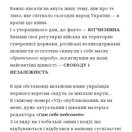
Важко писати на якусь іншу тему, ніж про те
лихо, яке спіткало сьогодні народ України — в
країні іде війна.
І з учорашнього дня, де-факто —
ВІТЧИЗНЯНА
.
Ввівши свої регулярні війська на територію
суверенної держави, російські великодержавні
шовіністи остаточно скинули з себе маску
«
братського народу
«, посягнувши на наші
найсвятіші цінності —
СВОБОДУ і
НЕЗАЛЕЖНІСТЬ
.
В цій обстановці мільйони юних українців
першого вересня сядуть за шкільні парти…
В свіжому номері «УЦ» опублікований, як на
мене, дуже актуальний і цікавий матеріал
редактора «
Сам себе педсовет»
.
З огляду на глобальні зміни і події, що
відбуваються і відбулися в нашому суспільстві