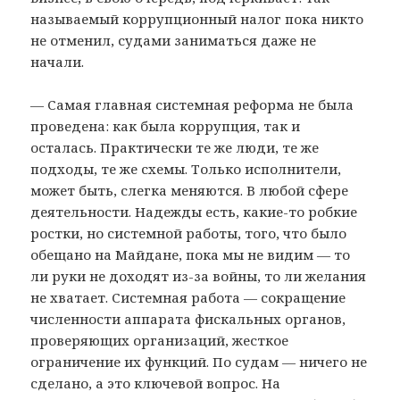
называемый коррупционный налог пока никто
не отменил, судами заниматься даже не
начали.
— Самая главная системная реформа не была
проведена: как была коррупция, так и
осталась. Практически те же люди, те же
подходы, те же схемы. Только исполнители,
может быть, слегка меняются. В любой сфере
деятельности. Надежды есть, какие-то робкие
ростки, но системной работы, того, что было
обещано на Майдане, пока мы не видим — то
ли руки не доходят из-за войны, то ли желания
не хватает. Системная работа — сокращение
численности аппарата фискальных органов,
проверяющих организаций, жесткое
ограничение их функций. По судам — ничего не
сделано, а это ключевой вопрос. На