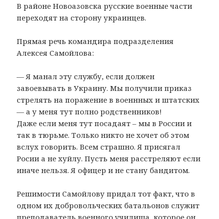
В районе Новоазовска русские военные части
переходят на сторону украинцев.
Прямая речь командира подразделения
Алексея Самойлова:
— Я манал эту службу, если должен
завоевывать в Украину. Мы получили приказ
стрелять на поражение в военнных и штатских
— а у меня тут полно родственников!
Даже если меня тут посадаят – мы в России и
так в тюрьме. Только никто не хочет об этом
вслух говорить. Всем страшно. Я присягал
Росии а не хуйлу. Пусть меня расстреляют если
иначе нельзя. Я офицер и не стану бандитом.
Решимости Самойлову придал тот факт, что в
одном их добровольческих батальонов служит
преподаватель военного училища, которое он