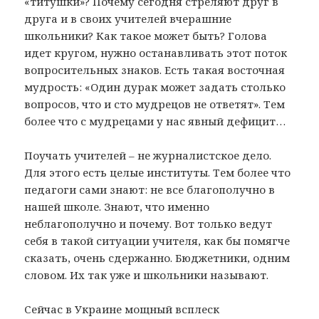
«титушки»? Почему сегодня стреляют друг в
друга и в своих учителей вчерашние
школьники? Как такое может быть? Голова
идет кругом, нужно останавливать этот поток
вопросительных знаков. Есть такая восточная
мудрость: «Один дурак может задать столько
вопросов, что и сто мудрецов не ответят». Тем
более что с мудрецами у нас явный дефицит…
Поучать учителей – не журналистское дело.
Для этого есть целые институты. Тем более что
педагоги сами знают: не все благополучно в
нашей школе. Знают, что именно
неблагополучно и почему. Вот только ведут
себя в такой ситуации учителя, как бы помягче
сказать, очень сдержанно. Бюджетники, одним
словом. Их так уже и школьники называют.
Сейчас в Украине мощный всплеск