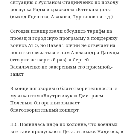
ситуацию с Русланом Стадниченко по поводу
роспуска Рады и «развала» «Батькивщины
(выход Яценюка, Авакова, Турчинова и т.д.)
Сегодня планировали обсудить тарифы на
проезд и городскую программу в поддержку
воинов АТО, но Павел Топчий не отвечает на
попытки связаться с ним Александра Дануцы
(это уже четвертый раз), а Сергей
Васильченко,по заверениям его приемной,-
занят
В конце поговорим о благотворительности с
музыкантом «Внутри звука» Дмитрием
Полевым. Он организовывает
благотворительный концерт.
П.С. Появилась инфа по колонне, что военных
все-таки пропускают. Детали позже. Надеюсь, в