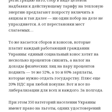
регистрацию авто, сбор в виде целевой
надбавки к действующему тарифу на тепловую
энергию предлагают попросту включить в
акцизы и так далее — ни один побор на деле не
упраздняется. А от перестановки мест
слагаемых…
То же касается сборов и взносов, которые
платит каждый работающий гражданин
Украины: единый социальный взнос хотят на
несколько процентов снизить, а налог на
доходы физических лиц на пару процентов
поднять — те же 52%, а то и 60% зарплаты,
которые нужно отдать государству. Плюс еще
20% НДС при любой покупке. Вот и все по
либерализации для всех и каждого. За полгода.
При этом 350 категорий населения Украины
имеют право на льготы, одних удостоверений