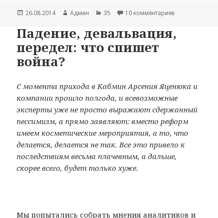
Опубликовано
26.08.2014
Автор
Админ
Рубрики
35
10 комментариев
к записи Сам с
Падение, девальвация,
передел: что спишет
война?
С момента прихода в Кабмин Арсения Яценюка и
компании прошло полгода, и всевозможные
эксперты уже не просто выражают сдержанный
пессимизм, а прямо заявляют: вместо реформ
имеем косметические мероприятия, а то, что
делается, делается не так. Все это привело к
последствиям весьма плачевным, а дальше,
скорее всего, будет только хуже.
Мы попытались собрать мнения аналитиков и