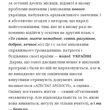
за останні десять місяців, підняті в ньому
проблеми навчання і виховання
нового
українця, набувають архіважливого значення. І
я абсолютно згоден з автором, що наразі
найголовнішим, тим, яке ні в якому разі не
повинно відійти у освітян на другий план, є
«То самое, нынче немодное: сеять разумное,
доброе, вечное.»
(с) Це і є залог виховання
справжнього громадянина, патріота і
будівника своєї країни —
нової УКРАЇНИ
.
Дарма, що такої дисципліни немає в шкільній
програмі і бали по ній не нараховуються, але ж
не випадково після закінчення школи
випусники отримують документ, який
називається
«АТЕСТАТ ЗРІЛОСТІ»
, а оцінка…
Оцінку поставить життя — самий об’єктивний
екзаменатор. Але відповідальність за те, якою
вона виявиться, несуть не тільки вчителі,
а і ми
— батьки
.