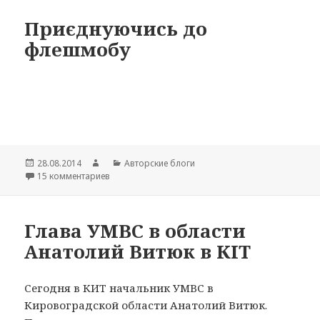
Приєднуючись до
флешмобу
Опубликовано
28.08.2014
Автор
Рубрики
Авторские блоги
15 комментариев
к записи Приєднуючись до флешмобу
Глава УМВС в области
Анатолий Витюк в КІТ
Сегодня в КИТ начальник УМВС в
Кировоградской области Анатолий Витюк.