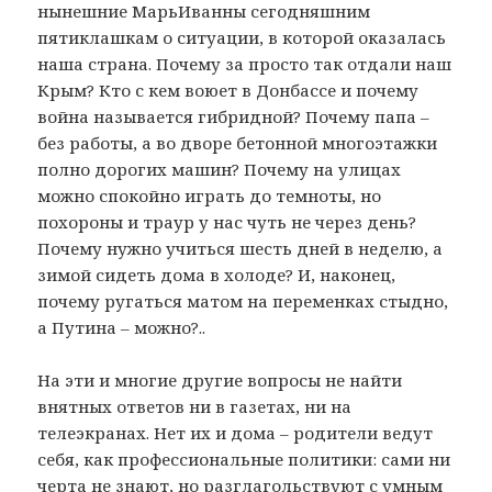
нынешние МарьИванны сегодняшним
пятиклашкам о ситуации, в которой оказалась
наша страна. Почему за просто так отдали наш
Крым? Кто с кем воюет в Донбассе и почему
война называется гибридной? Почему папа –
без работы, а во дворе бетонной многоэтажки
полно дорогих машин? Почему на улицах
можно спокойно играть до темноты, но
похороны и траур у нас чуть не через день?
Почему нужно учиться шесть дней в неделю, а
зимой сидеть дома в холоде? И, наконец,
почему ругаться матом на переменках стыдно,
а Путина – можно?..
На эти и многие другие вопросы не найти
внятных ответов ни в газетах, ни на
телеэкранах. Нет их и дома – родители ведут
себя, как профессиональные политики: сами ни
черта не знают, но разглагольствуют с умным