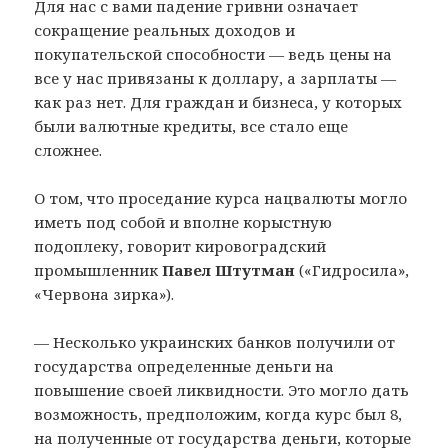
Для нас с вами падение гривни означает
сокращение реальных доходов и
покупательской способности — ведь цены на
все у нас привязаны к доллару, а зарплаты —
как раз нет. Для граждан и бизнеса, у которых
были валютные кредиты, все стало еще
сложнее.
О том, что проседание курса нацвалюты могло
иметь под собой и вполне корыстную
подоплеку, говорит кировоградский
промышленник
Павел Штутман
(«Гидросила»,
«Червона зирка»).
— Несколько украинских банков получили от
государства определенные деньги на
повышение своей ликвидности. Это могло дать
возможность, предположим, когда курс был 8,
на полученные от государства деньги, которые