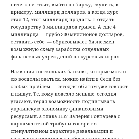
ничего не стоят, выйти на биржу, скупить, к
примеру, миллиард долларов, а когда курс
стал 12, этот миллиард продать. И отдать
государству 8 миллиардов гривен. А еще 4
миллиарда — грубо 330 миллионов долларов,
оставить себе, — обрисовывает бизнесмен
возможную схему заработка отдельных
финансовых учреждений на курсовых играх.
Названия «нескольких банков», которые могли
ею воспользоваться, можно найти в Сети без
особых проблем — сегодня об этом уже говорят
и пишут. Те, кому повезло меньше, сегодня
угасают, теряя возможность подпитывать
украинскую экономику финансовыми
ресурсами, а глава НБУ Валерия Гонтарева с
парламентской трибуны говорит о
спекулятивном характере девальвации и
называет экономически обоснованным курс в