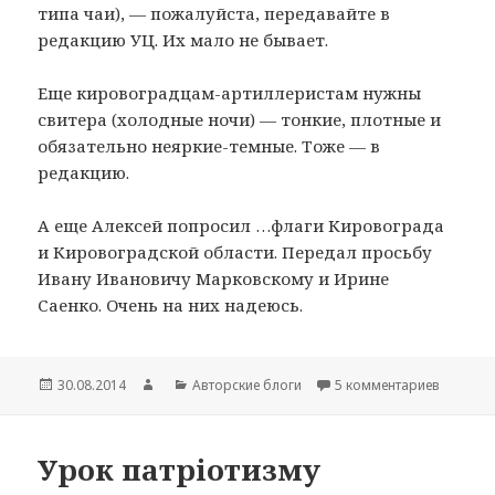
типа чаи), — пожалуйста, передавайте в
редакцию УЦ. Их мало не бывает.
Еще кировоградцам-артиллеристам нужны
свитера (холодные ночи) — тонкие, плотные и
обязательно неяркие-темные. Тоже — в
редакцию.
А еще Алексей попросил …флаги Кировограда
и Кировоградской области. Передал просьбу
Ивану Ивановичу Марковскому и Ирине
Саенко. Очень на них надеюсь.
Опубликовано
30.08.2014
Автор
Рубрики
Авторские блоги
5 комментариев
к записи
Урок патріотизму