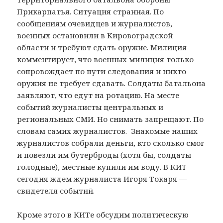
Прикарпатья. Ситуация странная. По
сообщениям очевидцев и журналистов,
военных остановили в Кировоградской
области и требуют сдать оружие. Милиция
комментирует, что военных милиция только
сопровождает по пути следования и никто
оружия не требует сдавать. Солдаты батальона
заявляют, что едут на ротацию. На месте
событий журналисты центральных и
региональных СМИ. Но снимать запрещают. По
словам самих журналистов. Знакомые наших
журналистов собрали деньги, кто сколько смог
и повезли им бутерброды (хотя бы, солдаты
голодные), местные купили им воду. В КИТ
сегодня ждем журналиста Игоря Токаря —
свидетеля событий.
Кроме этого в КИТе обсудим политическую