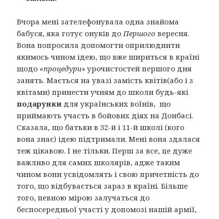
Вчора мені зателефонувала одна знайома
бабуся, яка готує онуків до
Першого
вересня.
Вона попросила допомогти оприлюднити
якимось чином ідею, що вже шириться в країні
щодо «
процедури
» урочистостей першого дня
занять. Мається на увазі замість квітів(або і з
квітами) принести учням до школи будь-які
подарунки
для українських воїнів, що
приймають участь в бойових діях на Донбасі.
Сказала, що батьки в 32-й і 11-й школі (кого
вона знає) ідею підтримали. Мені вона здалася
теж цікавою. І не тільки. Перш за все, це дуже
важливо для самих школярів, адже таким
чином вони усвідомлять і свою причетність до
того, що відбувається зараз в країні. Більше
того, певною мірою залучаться до
беспосередньої участі у допомозі нашій армії,