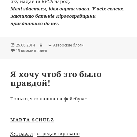
яку надає їй
ВЕСЬ
народ.
Мені здається, ідея варта уваги. У всіх сенсах.
Закликаю батьків Кіровоградщини
приєднатися до неї.
Опубликовано
29.08.2014
Автор
Рубрики
Авторские блоги
15 комментариев
к записи Урок патріотизму
Я хочу чтоб это было
правдой!
Только, что нашла на фейсбуке:
MARTA SCHULZ
3 ч. назад
·
отредактировано