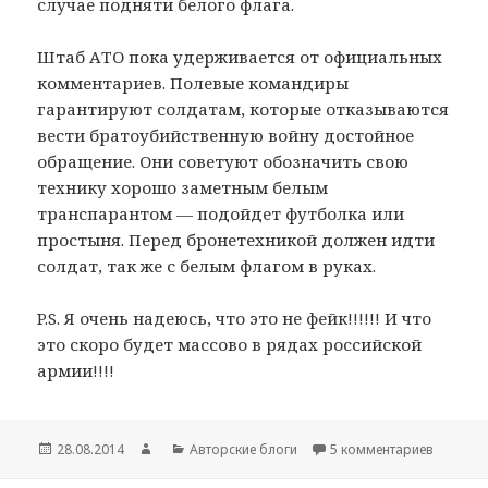
случае подняти белого флага.
Штаб АТО пока удерживается от официальных
комментариев. Полевые командиры
гарантируют солдатам, которые отказываются
вести братоубийственную войну достойное
обращение. Они советуют обозначить свою
технику хорошо заметным белым
транспарантом — подойдет футболка или
простыня. Перед бронетехникой должен идти
солдат, так же с белым флагом в руках.
P.S. Я очень надеюсь, что это не фейк!!!!!! И что
это скоро будет массово в рядах российской
армии!!!!
Опубликовано
28.08.2014
Автор
Рубрики
Авторские блоги
5 комментариев
к запис