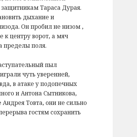
ы защитникам Тараса Дурая.
тановить дыхание и
изода. Он пробил не низом ,
е к центру ворот, а мяч
а пределы поля.
наступательный пыл
аиграли чуть уверенней,
авда, в атаке у подопечных
ного и Антона Сытникова,
Андрея Товта, они не сильно
перерыва гостям сохранить