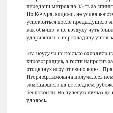
передачи метров на 35-ть за спин
Но Кочура, видимо, не успел восс
успокоиться после предыдущего эп
как обычно, а по воздуху чуть ближ
ударившись о перекладину ушел з
Эта неудача несколько охладила 
кировоградцев, а гости напротив з
отодвинув игру от своих ворот. Пр
Игоря Артымовича получалось нем
заменившего на последнем рубеже 
беспокоили. Но нулевую ничью до 
удалось.