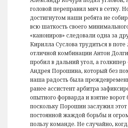
Александр Кочура подал угловой, 
головой переправил мяч в сетку. Н
достигнутом наши ребята не собир
всю шаткость своего минимального
«канониров» следовали одна за дру
Кирилла Суслова трудиться в поте
отличной комбинации Антон Долгий
пробил в дальний угол, а голкипер
Андрея Порошина, который без пом
наша радость была преждевременн
ранее ассистент арбитра зафиксир
опытного форварда и взятие ворот 
поскольку Порошин заслужил этот 
постоянной жаждой борьбы и огр
пользу команде. Не случайно, ког