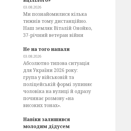
вцілілого»
03.08.2026
Ми познайомилися кілька
тижнів тому дистанційно.
Наш земляк Віталій Онойко,
37-річний ветеран війни
Не на того напали
03.08.2026
Абсолютно типова ситуація
для України 2026 року:
група у військовій та
поліцейській формі зупиняє
чоловіка на вулиці й одразу
починає розмову «на
високих тонах».
Навіки залишився
молодим дідусем