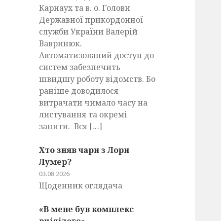
Карнаух та в. о. Голови
Державної прикордонної
служби України Валерій
Вавринюк.
Автоматизований доступ до
систем забезпечить
швидшу роботу відомств. Бо
раніше доводилося
витрачати чимало часу на
листування та окремі
запити. Вся […]
Хто зняв чари з Лори
Лумер?
03.08.2026
Щоденник оглядача
«В мене був комплекс