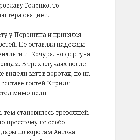
ославу Голенко, то
астера овацией.
ету у Порошина и принялся
остей. Не оставлял надежды
енальти и Кочура, но фортуна
овцам. В трех случаях после
 видели мяч в воротах, но на
 составе гостей Кирилл
етел мимо цели.
 тем становилось тревожней.
 по прежнему не особо
 удары по воротам Антона