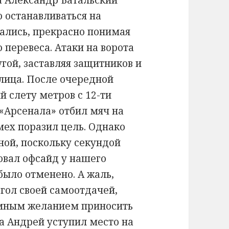
а Александр Батальский
о останавливаться на
ались, прекрасно понимая
 перевеса. Атаки на ворота
гой, заставляя защитников и
 лица. После очередной
 слету метров с 12-ти
 «Арсенала» отбил мяч на
ех поразил цель. Однако
ой, поскольку секундой
овал офсайд у нашего
было отменено. А жаль,
гол своей самоотдачей,
омным желанием приносить
да Андрей уступил место на