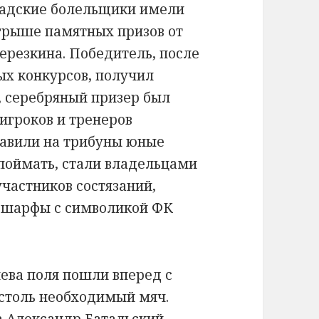
радские болельщики имели
ыгрыше памятных призов от
ерезкина. Победитель, после
ых конкурсов, получил
 серебряный призер был
игроков и тренеров
равили на трибуны юные
 поймать, стали владельцами
участников состязаний,
и шарфы с символикой ФК
яева поля пошли вперед с
 столь необходимый мяч.