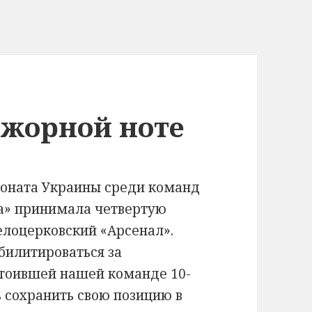
ажорной ноте
ионата Украины среди команд
ка» принимала четвертую
елоцерковский «Арсенал».
билитироваться за
стоившей нашей команде 10-
ь сохранить свою позицию в