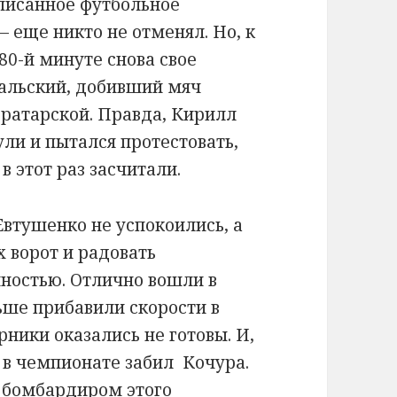
еписанное футбольное
 еще никто не отменял. Но, к
 80-й минуте снова свое
тальский, добивший мяч
 вратарской. Правда, Кирилл
ули и пытался протестовать,
 этот раз засчитали.
втушенко не успокоились, а
 ворот и радовать
ностью. Отлично вошли в
ьше прибавили скорости в
ники оказались не готовы. И,
ч в чемпионате забил Кочура.
м бомбардиром этого