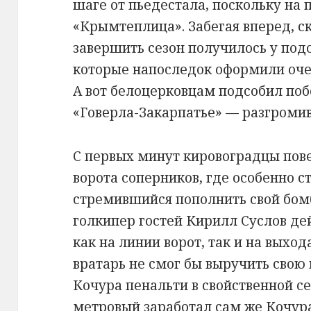
шаге от пьедестала, поскольку на 
«Крымтеплица». Забегая вперед, с
завершить сезон получилось у по
которые напоследок оформили оче
А вот белоцерковцам подсобил по
«Говерла-Закарпатье» — разгромив
С первых минут кировоградцы пов
ворота соперников, где особенно с
стремившийся пополнить свой бом
голкипер гостей Кирилл Суслов де
как на линии ворот, так и на выход
вратарь не смог бы выручить свою
Кочура пенальти в свойственной се
метровый заработал сам же Кочур