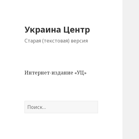
Украина Центр
Старая (текстовая) версия
Интернет-издание «УЦ»
Н
а
й
т
и