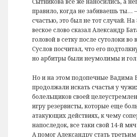
Сытникова все же наносились, а н
правило, когда не забиваешь ты… —
счастью, это был не тот случай. На
веское слово сказал Александр Ба
головой в сетку после сутолоки во
Суслов посчитал, что его подтолкн
но арбитры были неумолимы и гол в
Но и на этом подопечные Вадима Е
продолжали искать счастья у чужих
болельщиков своей целеустремлен
игру резервисты, которые еще бол
атакующих действиях, к чему сопер
напоследок, все таки свой 14-й мя
А помог Александру стать третьи