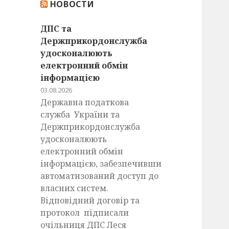
НОВОСТИ
:
ДПС та
Держприкордонслужба
удосконалюють
електронний обмін
інформацією
03.08.2026
Державна податкова
служба України та
Держприкордонслужба
удосконалюють
електронний обмін
інформацією, забезпечивши
автоматизований доступ до
власних систем.
Відповідний договір та
протокол підписали
очільниця ДПС Леся