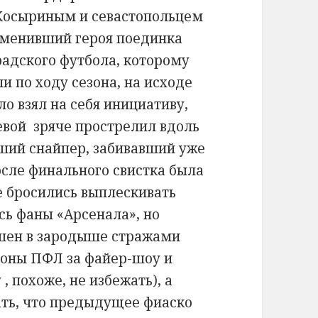
 Косыриным и севастопольцем
аменивший героя поединка
радского футбола, которому
 по ходу сезона, на исходе
о взял на себя инициативу,
евой зряче прострелил вдоль
чший снайпер, забивавший уже
осле финального свистка была
 бросились выплескивать
сь фаны «Арсенала», но
шен в зародыше стражами
роны ПФЛ за файер-шоу и
 похоже, не избежать), а
ать, что предыдущее фиаско