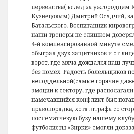
первенства( вслед за ужгородцем
Кузнецовым) Дмитрий Осадчий, з
Батальского. Воспитанник кировог
наши тренеры не слишком доверяли
4-й компенсированной минуте смел
обыграл двух защитников и от лиц
ворот, где мяча дождался наш лу
без помех. Радость болельщиков п
неподдельной(самые горячие даже
эмоции к сектору, где располагали
намечавшийся конфликт был пога
правопорядка, хотя штрафа со сто
послематчевую бузу нашему клубу ,
футболисты «Зирки» смогли доказ