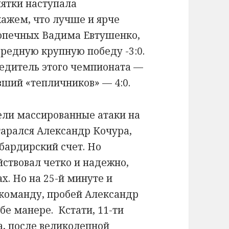
пятки наступала
кажем, что лучше и ярче
допечных Вадима Евтушенко,
редную крупную победу -3:0.
бедитель этого чемпионата —
ший «тепличников» — 4:0.
ели массированные атаки на
тарался Александр Кочура,
бардирский счет. Но
йствовал четко и надежно,
ах. Но на 25-й минуте и
 команду, пробей Александр
бе манере. Кстати, 11-ти
а, после великолепной