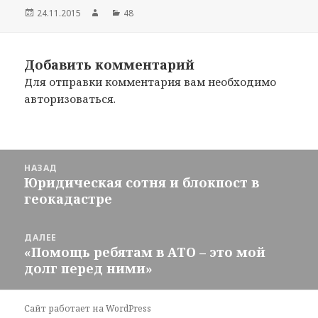
Опубликовано
24.11.2015
Автор
Рубрики
48
Добавить комментарий
Для отправки комментария вам необходимо
авторизоваться
.
Навигация
НАЗАД
по
Юридическая сотня и блокпост в
Предыдущая
записям
геокадастре
запись:
ДАЛЕЕ
«Помощь ребятам в АТО – это мой
Следующая
долг перед ними»
запись:
Сайт работает на WordPress