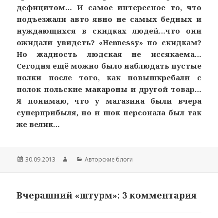
дефицитом… И самое интересное то, что
подъезжали авто явно не самых бедных и
нуждающихся в скидках людей…что они
ожидали увидеть? «Hennessy» по скидкам?
Но жадность людская не иссякаема…
Сегодня ещё можно было наблюдать пустые
полки после того, как повышкребали с
полок польские макароны и другой товар…
Я понимаю, что у магазина были вчера
суперприбыля, но и шок персонала был так
же велик…
Опубликовано
30.09.2013
Автор
Рубрики
Авторские блоги
Вчерашний «штурм»: 3 комментария