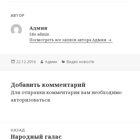
АВТОР
Админ
Site admin
Посмотреть все записи автора Админ
Опубликовано
22.12.2016
Автор
Админ
Рубрики
Видео новости
Добавить комментарий
Для отправки комментария вам необходимо
авторизоваться
.
Навигация
НАЗАД
по
Народный галас
Предыдущая