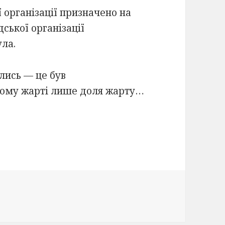
 організації призначено на
дської організації
ла.
ались — це був
ному жарті лише доля жарту…