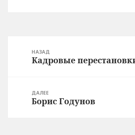
Навигация
по
НАЗАД
Кадровые перестановки
записям
Предыдущая
запись:
ДАЛЕЕ
Борис Годунов
Следующая
запись: