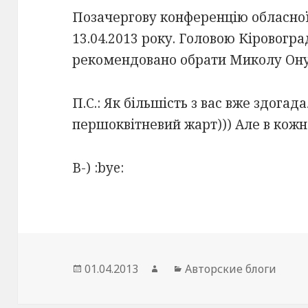
Позачергову конференцію обласної
13.04.2013 року. Головою Кіровогра
рекомендовано обрати Миколу Ону
П.С.: Як більшість з вас вже здогад
першоквітневий жарт))) Але в кож
B-) :bye:
Опубликовано
01.04.2013
Автор
Рубрики
Авторские блоги