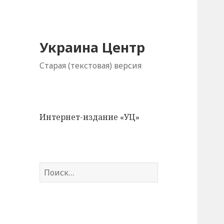
Украина Центр
Старая (текстовая) версия
Интернет-издание «УЦ»
Н
а
й
т
и