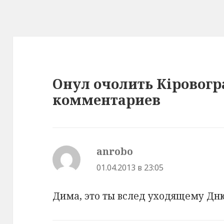
Онул очолить Кіровогр
комментариев
anrobo
:
01.04.2013 в 23:05
Дима, это ты вслед уходящему Дн