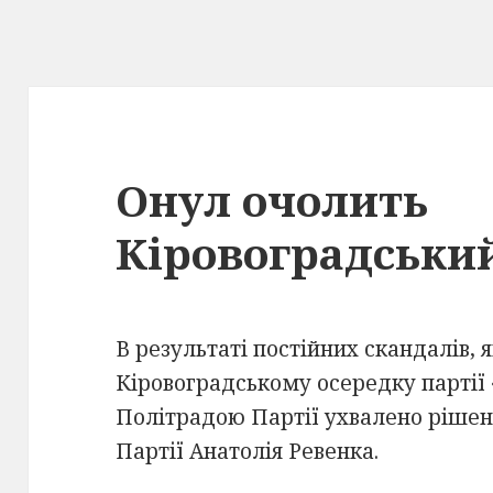
Онул очолить
Кіровоградськи
В результаті постійних скандалів, 
Кіровоградському осередку партії
Політрадою Партії ухвалено рішен
Партії Анатолія Ревенка.