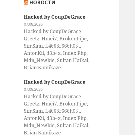
НОВОСТИ
:
Hacked by CoupDeGrace
07.08.2026
Hacked by CoupDeGrace
Greetz: Hmei7, BrokenPipe,
SimSimi, L4663r666h05t,
AntonKil, d3b~x, Index Php,
Mdn_Newbie, Sultan Haikal,
Brian Kamikaze
Hacked by CoupDeGrace
07.08.2026
Hacked by CoupDeGrace
Greetz: Hmei7, BrokenPipe,
SimSimi, L4663r666h05t,
AntonKil, d3b~x, Index Php,
Mdn_Newbie, Sultan Haikal,
Brian Kamikaze