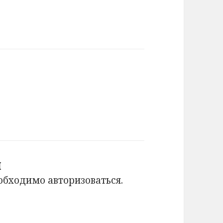
й
еобходимо
авторизоваться
.