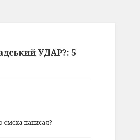
адський УДАР?: 5
ю смеха написал?