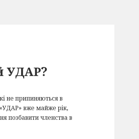
й УДАР?
які не припиняються в
 «УДАР» вже майже рік,
ня позбавити членства в