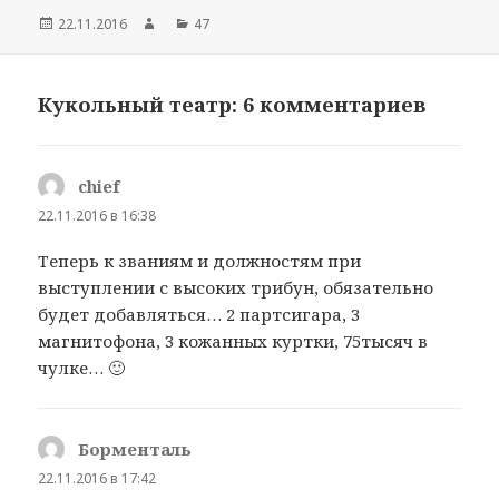
Опубликовано
22.11.2016
Автор
Рубрики
47
Кукольный театр: 6 комментариев
chief
:
22.11.2016 в 16:38
Теперь к званиям и должностям при
выступлении с высоких трибун, обязательно
будет добавляться… 2 партсигара, 3
магнитофона, 3 кожанных куртки, 75тысяч в
чулке… 🙂
Борменталь
:
22.11.2016 в 17:42