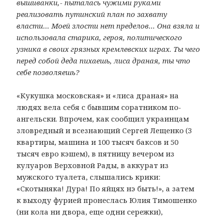
вышиванки, - пыталась чужими руками
реализовать путинский план по захвату
власти… Моей злости нет пределов… Она взяла и
использовала старика, героя, политического
узника в своих грязных кремлевских играх. Ты чего
перед собой деда пихаешь, лиса драная, ты что
себе позволяешь?
«Кукушка московская» и «лиса драная» на
людях вела себя с бывшим соратником по-
ангельски. Впрочем, как сообщил украинцам
зловредный и всезнающий Сергей Лещенко (3
квартиры, машина и 100 тысяч баксов и 50
тысяч евро кэшем), в пятницу вечером из
кулуаров Верховной Рады, в аккурат из
мужского туалета, слышались крики:
«Cкотыняка! Дура! По яйцях нэ быть!», а затем
к выходу фурией пронеслась Юлия Тимошенко
(ни кола ни двора, еще одни сережки),