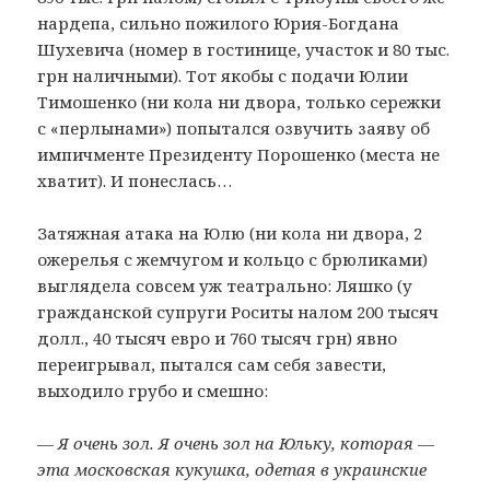
нардепа, сильно пожилого Юрия-Богдана
Шухевича (номер в гостинице, участок и 80 тыс.
грн наличными). Тот якобы с подачи Юлии
Тимошенко (ни кола ни двора, только сережки
с «перлынами») попытался озвучить заяву об
импичменте Президенту Порошенко (места не
хватит). И понеслась…
Затяжная атака на Юлю (ни кола ни двора, 2
ожерелья с жемчугом и кольцо с брюликами)
выглядела совсем уж театрально: Ляшко (у
гражданской супруги Роситы налом 200 тысяч
долл., 40 тысяч евро и 760 тысяч грн) явно
переигрывал, пытался сам себя завести,
выходило грубо и смешно:
— Я очень зол. Я очень зол на Юльку, которая —
эта московская кукушка, одетая в украинские