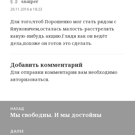
snaiper
:
26.11.2016 в 18:23
Для того,чтоб Порошенко мог стать рядом с
Януковичем,осталась малость-расстрелять
какую-нибудь акцию.Глядя как он ведёт
дела,похоже он готов это сделать.
Добавить комментарий
Для отправки комментария вам необходимо
авторизоваться
.
Навигация
НАЗАД
по
Мы свободны. И мы достойны
Предыдущая
записям
запись:
ДАЛЕЕ