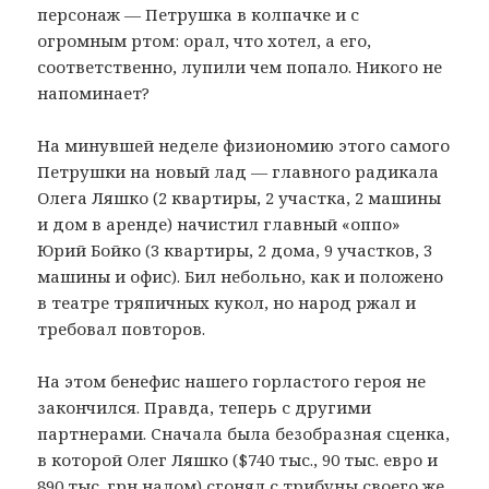
персонаж — Петрушка в колпачке и с
огромным ртом: орал, что хотел, а его,
соответственно, лупили чем попало. Никого не
напоминает?
На минувшей неделе физиономию этого самого
Петрушки на новый лад — главного радикала
Олега Ляшко (2 квартиры, 2 участка, 2 машины
и дом в аренде) начистил главный «оппо»
Юрий Бойко (3 квартиры, 2 дома, 9 участков, 3
машины и офис). Бил небольно, как и положено
в театре тряпичных кукол, но народ ржал и
требовал повторов.
На этом бенефис нашего горластого героя не
закончился. Правда, теперь с другими
партнерами. Сначала была безобразная сценка,
в которой Олег Ляшко ($740 тыс., 90 тыс. евро и
890 тыс. грн налом) сгонял с трибуны своего же