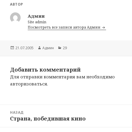
АВТОР
Админ
Site admin
Посмотреть все записи автора Админ
Опубликовано
21.07.2005
Автор
Админ
Рубрики
29
Добавить комментарий
Для отправки комментария вам необходимо
авторизоваться
.
Навигация
НАЗАД
по
Страна, победившая кино
Предыдущая
записям
запись: