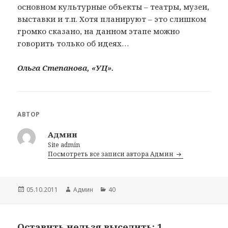
основном культурные объекты – театры, музеи,
выставки и т.п. Хотя планируют – это слишком
громко сказано, на данном этапе можно
говорить только об идеях…
Ольга Степанова, «УЦ».
АВТОР
Админ
Site admin
Посмотреть все записи автора Админ
Опубликовано
05.10.2011
Автор
Админ
Рубрики
40
Оставить нельзя выселить: 1