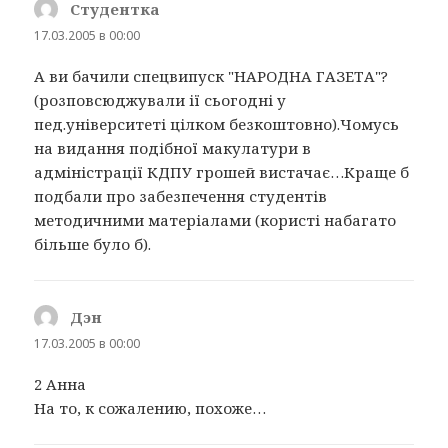
Студентка
:
17.03.2005 в 00:00
А ви бачили спецвипуск "НАРОДНА ГАЗЕТА"?
(розповсюджували ії сьогодні у
пед.університеті цілком безкоштовно).Чомусь
на видання подібної макулатури в
адміністрації КДПУ грошей вистачає…Краще б
подбали про забезпечення студентів
методичними матеріалами (користі набагато
більше було б).
Дэн
:
17.03.2005 в 00:00
2 Анна
На то, к сожалению, похоже…