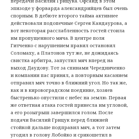
передачи Василия Грицука. Офсайд в этом
эпизоде у форварда александрийцев был очень
спорным. В дебюте второго тайма активнее
действовали подопечные Сергея Кандаурова, а
вот некоторая расслабленность гостей стоила
им пропущенного мяча. В центре поля
Гитченко с нарушением правил остановил
Соломаху, а Платонов тут же, не дожидаясь
свистка арбитра, запустил мяч вперед на
выход Даудову. Тот за спинами Чередниченко
и компании пас принял, а повторным касанием
отправил мяч точно в ближний угол. Но так же,
как и в кировоградском поединке, хозяев
быстренько опустили с небес на землю. Первая
же ответная атака гостей принесла им угловой,
а его розыгрыш завершился голом. После
подачи Василий Грицук перед ближней
стойкой дальше подправил мяч, а тот затем
угодил в голову Лобойко и срикошетил в