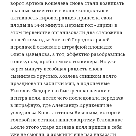
ворот Артема Кошелева снова стали возникать
опасные моменты и в конце концов такая
активность кировоградцев принесла свои
плоды на 54-й минуте. Первый гол «Зирки» в
этом первенстве организовали два старожила
нашей команды: Алексей Городов зрячей
передачей отыскал в штрафной площадке
Олега Давыдова, а тот, эффектно разобравшись
с опекуном, пробил мимо голкипера. Но уже
через минуту всеобщая радость снова
сменилась грустью. Хозяева слишком долго
праздновали забитый мяч, а подопечные
Николая Федоренко быстренько начали с
центра поля, после чего последовала передача
в штрафную, где Александр Круцкевич не
уследил за Константином Визенком, который
головой не оставил шансов Артему Белошапке.
После этого удара хозяева поля прийти в себя
уже не смогли, а армянцы еще раз наказали