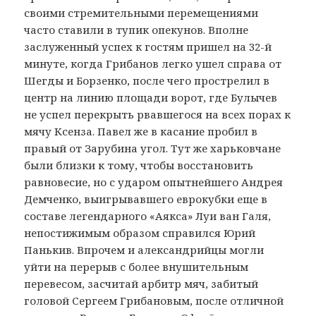
своими стремительными перемещениями
часто ставили в тупик опекунов. Вполне
заслуженный успех к гостям пришел на 32-й
минуте, когда Грибанов легко ушел справа от
Шегды и Борзенко, после чего прострелил в
центр на линию площади ворот, где Булычев
не успел перекрыть рвавшегося на всех порах к
мячу Ксенза. Павел же в касание пробил в
правый от Зарубина угол. Тут же харьковчане
были близки к тому, чтобы восстановить
равновесие, но с ударом опытнейшего Андрея
Демченко, выигрывавшего еврокубки еще в
составе легендарного «Аякса» Луи ван Галя,
непостижимым образом справился Юрий
Панькив. Впрочем и александрийцы могли
уйти на перерыв с более внушительным
перевесом, засчитай арбитр мяч, забитый
головой Сергеем Грибановым, после отличной