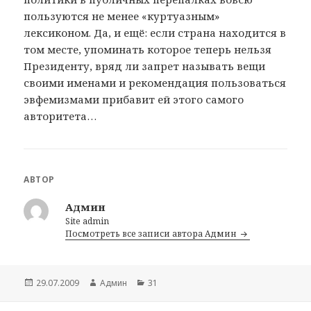
пользуются не менее «куртуазным»
лексиконом. Да, и ещё: если страна находится в
том месте, упоминать которое теперь нельзя
Президенту, вряд ли запрет называть вещи
своими именами и рекомендация пользоваться
эвфемизмами прибавит ей этого самого
авторитета…
АВТОР
Админ
Site admin
Посмотреть все записи автора Админ
Опубликовано
29.07.2009
Автор
Админ
Рубрики
31