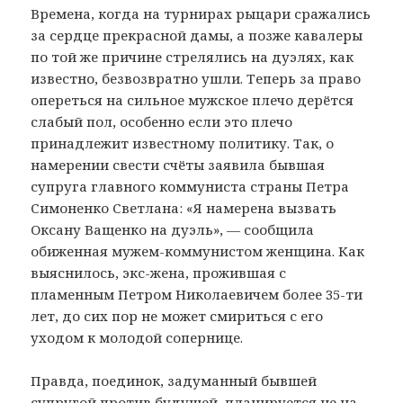
Времена, когда на турнирах рыцари сражались
за сердце прекрасной дамы, а позже кавалеры
по той же причине стрелялись на дуэлях, как
известно, безвозвратно ушли. Теперь за право
опереться на сильное мужское плечо дерётся
слабый пол, особенно если это плечо
принадлежит известному политику. Так, о
намерении свести счёты заявила бывшая
супруга главного коммуниста страны Петра
Симоненко Светлана: «Я намерена вызвать
Оксану Ващенко на дуэль», — сообщила
обиженная мужем-коммунистом женщина. Как
выяснилось, экс-жена, прожившая с
пламенным Петром Николаевичем более 35-ти
лет, до сих пор не может смириться с его
уходом к молодой сопернице.
Правда, поединок, задуманный бывшей
супругой против будущей, планируется не на