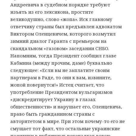
Андреевича в судебном порядке требуют
изъять из его лексикона, простите
великодушно, слово «жопа». Иск главному
ответчику страны был предъявлен адвокатом
Виктором Оленцевичем, которого возмутил
зимний диалог Гаранта с премьером на
скандальном «газовом» заседании СНБО.
Напомним, тогда Президент сообщил главе
Кабмина (между прочим, даме) буквально
следующее: «Если вы не заплатите своим
партнерам в Раде, то они к вам, извините,
жопой повернутся!» Истец считает, что
употребление Президентом вульгаризмов
«дискредитирует Украину в глазах
общественности» и нарушает его, Оленцевича,
право быть гражданином страны с
авторитетом в мире. При этом почему-то его не
смущает тот факт, что остальные украинские
политики в публичных перепалках вовсю