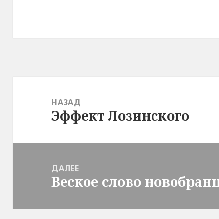
Навигация
по
НАЗАД
Эффект Лозинского
записям
Предыдущая
запись:
ДАЛЕЕ
Веское слово новобран
Следующая
запись: