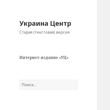
Украина Центр
Старая (текстовая) версия
Интернет-издание «УЦ»
Н
а
й
т
и