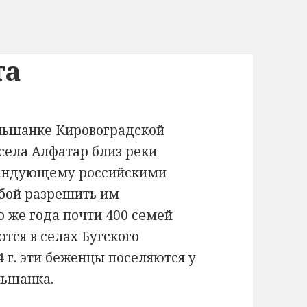
та
Ольшанке Кировоградской
з села Алфатар близ реки
мандующему российскими
ьбой разрешить им
о же года почти 400 семей
ются в селах Бугского
4 г. эти беженцы поселяются у
льшанка.