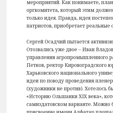
мероприятий. Как понимаете, плана
оргкомитета, который этим должен 
только идея. Правда, идея постепе
патриотов, приобретает реальные 
Сергей Осадчий пытается активиз
Отозвались уже двое – Иван Владов
управления агропромышленного ра
Петков, ректор Кировоградского ю
Харьковского национального униве
идеи по поводу проведения пленер
(художники не против). Хотелось б
«Историю Ольшанки XIX века», кот
самиздатовском варианте. Можно б
присвоение имени Алфатар площад