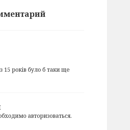
омментарий
з 15 років було б таки ще
й
еобходимо
авторизоваться
.