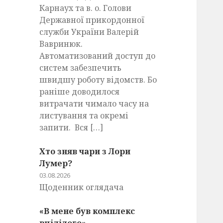
Карнаух та в. о. Голови
Державної прикордонної
служби України Валерій
Вавринюк.
Автоматизований доступ до
систем забезпечить
швидшу роботу відомств. Бо
раніше доводилося
витрачати чимало часу на
листування та окремі
запити. Вся […]
Хто зняв чари з Лори
Лумер?
03.08.2026
Щоденник оглядача
«В мене був комплекс