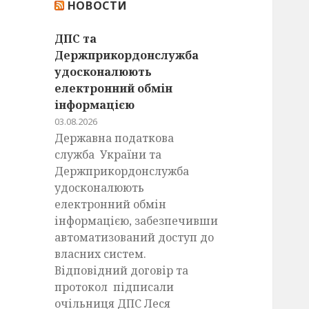
НОВОСТИ
:
ДПС та
Держприкордонслужба
удосконалюють
електронний обмін
інформацією
03.08.2026
Державна податкова
служба України та
Держприкордонслужба
удосконалюють
електронний обмін
інформацією, забезпечивши
автоматизований доступ до
власних систем.
Відповідний договір та
протокол підписали
очільниця ДПС Леся