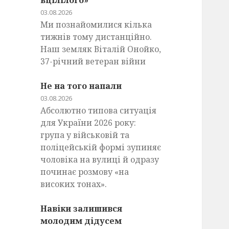
вцілілого»
03.08.2026
Ми познайомилися кілька
тижнів тому дистанційно.
Наш земляк Віталій Онойко,
37-річний ветеран війни
Не на того напали
03.08.2026
Абсолютно типова ситуація
для України 2026 року:
група у військовій та
поліцейській формі зупиняє
чоловіка на вулиці й одразу
починає розмову «на
високих тонах».
Навіки залишився
молодим дідусем