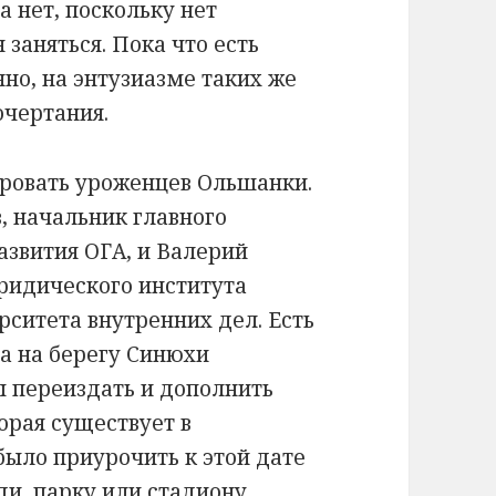
 нет, поскольку нет
заняться. Пока что есть
нно, на энтузиазме таких же
очертания.
ировать уроженцев Ольшанки.
, начальник главного
звития ОГА, и Валерий
ридического института
рситета внутренних дел. Есть
а на берегу Синюхи
ы переиздать и дополнить
орая существует в
ыло приурочить к этой дате
и, парку или стадиону