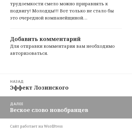
трудоемкости смело можно приравнять к
подвигу! Молодцы!!! Вот только не стало бы
это очередной компанейщиной…
Добавить комментарий
Для отправки комментария вам необходимо
авторизоваться
.
Навигация
НАЗАД
по
Эффект Лозинского
Предыдущая
записям
запись:
ДАЛЕЕ
Веское слово новобранцев
Следующая
запись:
Сайт работает на WordPress