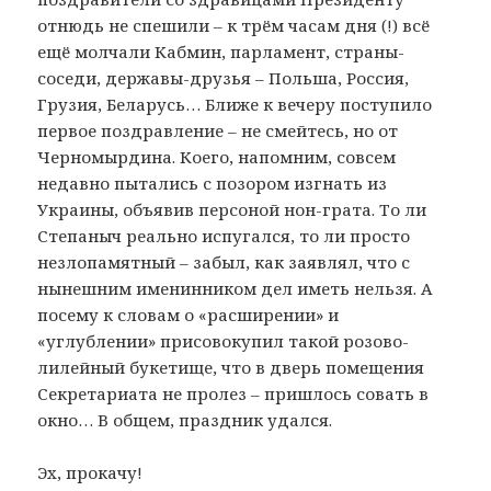
отнюдь не спешили – к трём часам дня (!) всё
ещё молчали Кабмин, парламент, страны-
соседи, державы-друзья – Польша, Россия,
Грузия, Беларусь… Ближе к вечеру поступило
первое поздравление – не смейтесь, но от
Черномырдина. Коего, напомним, совсем
недавно пытались с позором изгнать из
Украины, объявив персоной нон-грата. То ли
Степаныч реально испугался, то ли просто
незлопамятный – забыл, как заявлял, что с
нынешним именинником дел иметь нельзя. А
посему к словам о «расширении» и
«углублении» присовокупил такой розово-
лилейный букетище, что в дверь помещения
Секретариата не пролез – пришлось совать в
окно… В общем, праздник удался.
Эх, прокачу!