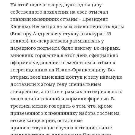
На этой неделе очередную годовщину
собственного появления на свет отмечал
главный именинник страны – Президент
Ющенко. Несмотря на всю символичность даты
(Виктору Андреевичу стукнуло аккурат 55
годков), по-некрасовски размышлять у
парадного подъезда было некому. Во-первых,
виновник торжества в этот день официально
оформил уединение с семейством и отбыл в
госрезиденцию на Ивано-Франковщину. Во-
вторых, всех имеющих доступ к телу накануне
доставили к этому телу специальным
авиарейсом, а потом в рамках антикризисного
меню поили текилой и кормили форелью. В-
третьих, можно говорить о том, что, кроме
привезенного к имениннику набора гостей из
его же канцелярии, остальные
приличествующие случаю потенциальные
поздравители со здравицами Президенту