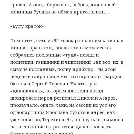
гривен. А они, аборигены, небось, для нашей
модницы бусики на обмен приготовили…
«Буду краток»
Помнится, есть у «95-го квартала» симпатичная
миниатюра о том, как в «том самом месте»
собрались посланные «туда» певцы и
политики, гаишники и чиновники. Так вот, их, в
смысле посланных, полку прибыло – на этой
неделе в сакральное место отправился нардеп-
бютовец Сергей Терехин. На этот раз
«дапашливы», которым два года назад
шокировал народ регионал Николай Азаров,
прозвучало, опять-таки, на сессии из уст его
однопартийца Ярослава Сухого в адрес, как
уже понятно, Терехина. Эх, плюнуть бы наконец
на воспитание и приличия, да как послать…
Сотни четыре с половиной…