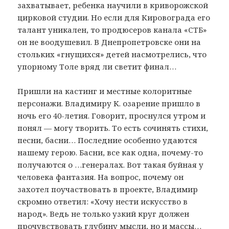
захватывает, ребенка научили в криворожской
цирковой студии. Но если для Кировограда его
талант уникален, то продюсеров канала «СТБ»
он не воодушевил. В Днепропетровске они на
стольких «гнущихся» детей насмотрелись, что
упорному Толе вряд ли светит финал…
Пришли на кастинг и местные колоритные
персонажи. Владимиру К. озарение пришло в
ночь его 40-летия. Говорит, проснулся утром и
понял — могу творить. То есть сочинять стихи,
песни, басни… Последние особенно удаются
нашему герою. Басни, все как одна, почему-то
получаются о …генералах. Вот такая буйная у
человека фантазия. На вопрос, почему он
захотел поучаствовать в проекте, Владимир
скромно ответил: «Хочу нести искусство в
народ». Ведь не только узкий круг должен
прочувствовать глубину мысли, но и массы…