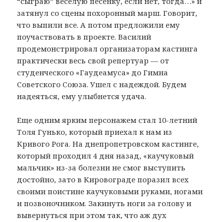
“сыграю” веселую песенку, если нет, тогда…» и
затянул со сцены похоронный марш. Говорит,
что выпили все. А потом предложили ему
поучаствовать в проекте. Василий
продемонстрировал организаторам кастинга
практически весь свой репертуар — от
студенческого «Гаудеамуса» до Гимна
Советского Союза. Ушел с надеждой. Будем
надеяться, ему улыбнется удача.
Еще одним ярким персонажем стал 10-летний
Толя Гунько, который приехал к нам из
Кривого Рога. На днепропетровском кастинге,
который проходил 4 дня назад, «каучуковый
мальчик» из-за болезни не смог выступить
достойно, зато в Кировограде поразил всех
своими поистине каучуковыми руками, ногами
и позвоночником. Закинуть ноги за голову и
вывернуться при этом так, что аж дух