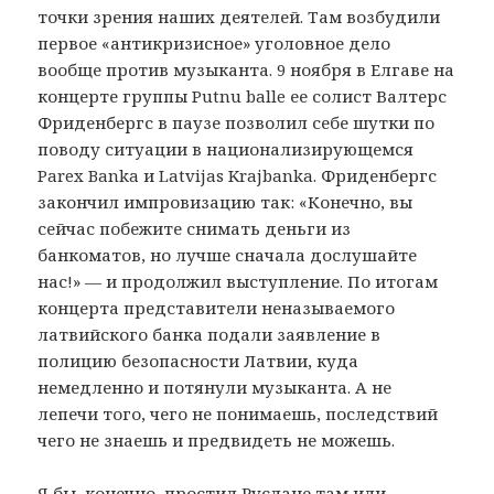
точки зрения наших деятелей. Там возбудили
первое «антикризисное» уголовное дело
вообще против музыканта. 9 ноября в Елгаве на
концерте группы Putnu balle ее солист Валтерс
Фриденбергс в паузе позволил себе шутки по
поводу ситуации в национализирующемся
Parex Banka и Latvijas Krajbanka. Фриденбергс
закончил импровизацию так: «Конечно, вы
сейчас побежите снимать деньги из
банкоматов, но лучше сначала дослушайте
нас!» — и продолжил выступление. По итогам
концерта представители неназываемого
латвийского банка подали заявление в
полицию безопасности Латвии, куда
немедленно и потянули музыканта. А не
лепечи того, чего не понимаешь, последствий
чего не знаешь и предвидеть не можешь.
Я бы, конечно, простил Руслане там или