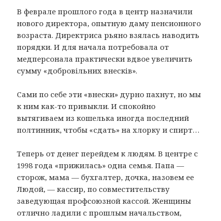
В феврале прошлого года в центр назначили
нового директора, опытную даму пенсионного
возраста. Директриса рьяно взялась наводить
порядки. И для начала потребовала от
медперсонала практически вдвое увеличить
сумму «добровiльних внескiв».
Сами по себе эти «внески» дурно пахнут, но мы
к ним как-то привыкли. И спокойно
вытягиваем из кошелька иногда последний
полтинник, чтобы «сдать» на хлорку и спирт…
Теперь от денег перейдем к людям. В центре с
1998 года «прижилась» одна семья. Папа —
сторож, мама — бухгалтер, дочка, назовем ее
Людой, — кассир, по совместительству
заведующая профсоюзной кассой. Женщины
отлично ладили с прошлым начальством,