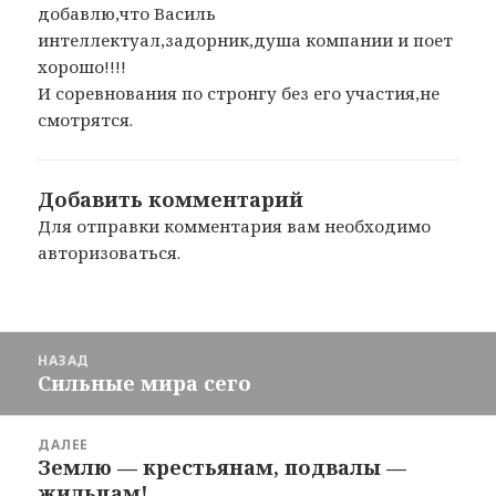
добавлю,что Василь
интеллектуал,задорник,душа компании и поет
хорошо!!!!
И соревнования по стронгу без его участия,не
смотрятся.
Добавить комментарий
Для отправки комментария вам необходимо
авторизоваться
.
Навигация
НАЗАД
по
Сильные мира сего
Предыдущая
записям
запись:
ДАЛЕЕ
Землю — крестьянам, подвалы —
Следующая
жильцам!
запись: