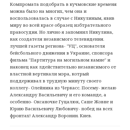
Компромата подобрать в кучмовские временя
можна было на многих, чем она и
воспользовалась в случае с Никулиным, явив
миру во всей красе образец избтрательного
правосудия. Но лично я запомнил Никулина,
как создателя независмого телевидения.
лучшей газеты региона- "УЦ", основателя
бейсбольного движения в Украине, спонсора
фильма "Партитура на могильном камне" и
наконец как лдействительно независимого от
властной вертикали мэра, котрый
поддерживал в трудную минуту своего
коллегу- Олейника из Черкасс. Посему- желаю
Александру Васильевичу и его команде, а
особенно- Оксаночке Гуцалюк, Саше Жовне и
Юрию Васильевичу Любовичу- побед на всех
фронтах! Александр Воронин. Киев.