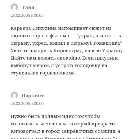
Таня
:
23.02.2006 в 00:00
Карьера Никулина напоминает сюжет из
одного старого фыльма — "украл, выпил — в
тюрьму, украл, выпил в тюрьму!. Романтика"
Хватит позорить Кировоград на всю Украину.
Дайте нам пожить спокойно. Если никулина
выбирут мером, я устрою голодовку на
ступеньках горисполкома.
Партиот
:
23.02.2006 в 00:00
Нужно быть полным идиотом чтобы
голосовать за человека который превратил
Кировоград в город заправочных станций. Я
понимаю что Никулин только "откинулся" с