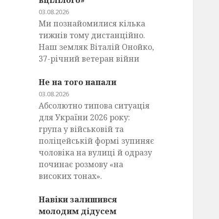
вцілілого»
03.08.2026
Ми познайомилися кілька
тижнів тому дистанційно.
Наш земляк Віталій Онойко,
37-річний ветеран війни
Не на того напали
03.08.2026
Абсолютно типова ситуація
для України 2026 року:
група у військовій та
поліцейській формі зупиняє
чоловіка на вулиці й одразу
починає розмову «на
високих тонах».
Навіки залишився
молодим дідусем