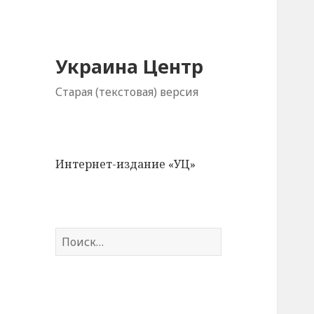
Украина Центр
Старая (текстовая) версия
Интернет-издание «УЦ»
Н
а
й
т
и