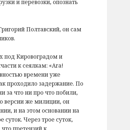
рузки и перевозки, опознать
 Григорий Полтавский, он сам
иков.
ах под Кировоградом и
части к сеялкам: «Ага!
давностью времени уже
как проходило задержание. По
и за что ни про что побили,
По версии же милиции, он
нии, и на этом основании на
 суток. Через трое суток,
 что претензий к