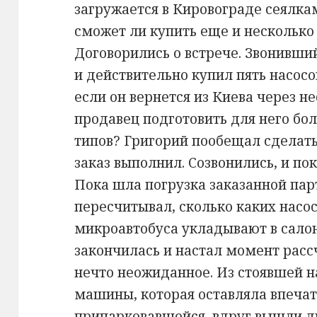
загружается в Кировограде сеялкам
сможет ли купить еще и несколько
Договорились о встрече. Звонивши
и действительно купил пять насосов
если он вернется из Киева через н
продавец подготовить для него бо
типов? Григорий пообещал сделать
заказ выполнил. Созвонились, и по
Пока шла погрузка заказанной пар
пересчитывал, сколько каких насо
микроавтобуса укладывают в салон
закончилась и настал момент расс
нечто неожиданное. Из стоявшей н
машины, которая оставляла впеча
припарковавшейся, вдруг вышли дв