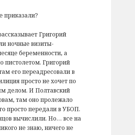
е приказали?
рассказывает Григорий
ли ночные визиты-
месяце беременности, а
но пистолетом. Григорий
там его переадресовали в
лиция просто не хочет по
им делом. И Полтавский
ловам, там оно пролежало
го просто передали в УБОП.
нцов вычислили. Но… все на
никого не знаю, ничего не