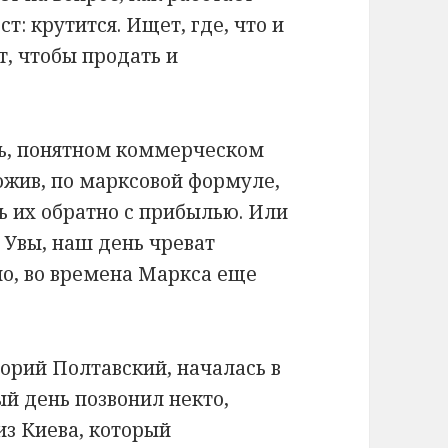
т: крутится. Ищет, где, что и
т, чтобы продать и
ать, понятном коммерческом
ожив, по марксовой формуле,
ть их обратно с прибылью. Или
. Увы, наш день чреват
но, во времена Маркса еще
горий Полтавский, началась в
ый день позвонил некто,
з Киева, который