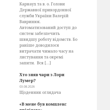
Карнаух та в. о. Голови
Державної прикордонної
служби України Валерій
Вавринюк.
Автоматизований доступ до
систем забезпечить
швидшу роботу відомств. Бо
раніше доводилося
витрачати чимало часу на
листування та окремі
запити. Вся […]
Хто зняв чари з Лори
Лумер?
03.08.2026
Щоденник оглядача
«В мене був комплекс