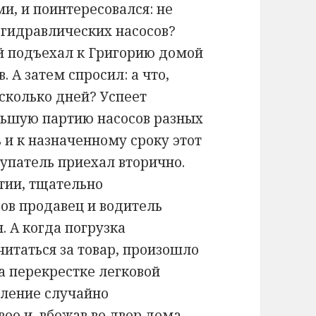
и, и поинтересовался: не
 гидравлических насосов?
й подъехал к Григорию домой
. А затем спросил: а что,
есколько дней? Успеет
льшую партию насосов разных
 и к назначенному сроку этот
купатель приехал вторично.
тии, тщательно
сов продавец и водитель
. А когда погрузка
читаться за товар, произошло
а перекрестке легковой
тление случайно
ое и, вбежав во двор дома,