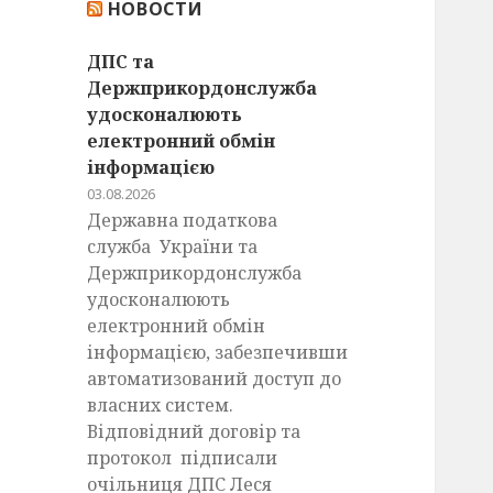
НОВОСТИ
:
ДПС та
Держприкордонслужба
удосконалюють
електронний обмін
інформацією
03.08.2026
Державна податкова
служба України та
Держприкордонслужба
удосконалюють
електронний обмін
інформацією, забезпечивши
автоматизований доступ до
власних систем.
Відповідний договір та
протокол підписали
очільниця ДПС Леся