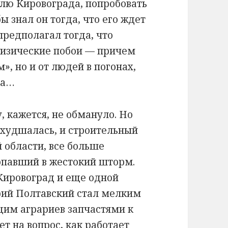
лю Кировограда, попробовать
ы знал он тогда, что его ждет
 предполагал тогда, что
физические побои — причем
, но и от людей в погонах,
на…
, кажется, не обмануло. Но
ухудшалась, и строительный
 области, все больше
опавший в жестокий шторм.
 Кировоград и еще одной
рий Полтавский стал мелким
им аграриев запчастями к
ет на вопрос, как работает