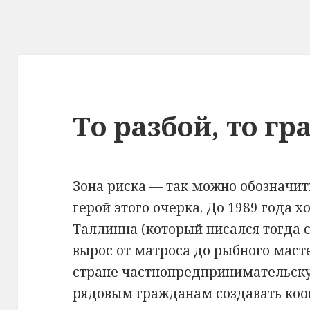
То разбой, то гр
Зона риска — так можно обозначит
герой этого очерка. До 1989 года х
Таллинна (который писался тогда с
вырос от матроса до рыбного масте
стране частнопредпринимательску
рядовым гражданам создавать кооп