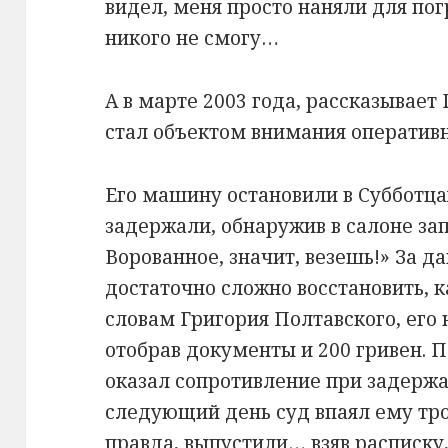
видел, меня просто наняли для пог
никого не смогу…
А в марте 2003 года, рассказывает
стал объектом внимания оперативн
Его машину остановили в Субботц
задержали, обнаружив в салоне зап
Ворованное, значит, везешь!» За 
достаточно сложно восстановить, 
словам Григория Полтавского, его н
отобрав документы и 200 гривен. 
оказал сопротивление при задержа
следующий день суд впаял ему трое
правда, выпустили… взяв расписку,