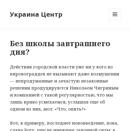
Украина Центр
МЕНЮ
И
ВИДЖЕТЫ
Без школы завтрашнего
дня?
Действия городской власти уже ни у кого из
кировоградцев не вызывают даже возмущения
— непродуманные и зачастую незаконные
решения продуцируются Николаем Чигриным
и компанией с такой регулярностью, что мы
лишь криво усмехаемся, услышав еще об
одном из них, мол: «Что, опять?»
Вот, к примеру, последнее нововведение, пока,
слава Богу, еще не имеющее законной силы: в