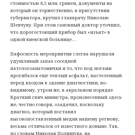
стоимостью 8,5 млн. гривен, документы на
который он торжественно, в присутствии
губернатора, вручил главврачу Николаю
Шевчуку. При этом сановный доктор уточнил,
что дорогостоящий прибор был «изъят» в
одной киевской больнице…
Пафосность мероприятия слегка нарушали
удушливый запах соседней
патологоанатомички и то, что под ногами
прогибался еще теплый асфальт, настеленный
перед входом в здание диагностики, по-
видимому, утром же, в авральном порядке.
Краткий спич министра, произнесенный здесь
же, честно говоря, озадачил, поскольку
диагноз, который поставил
высокопоставленный медик нашему региону,
весьма отличался от известного доныне. Так,
по словам Николая Полищука, на