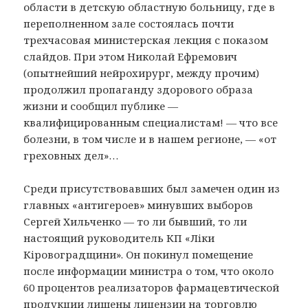
области в детскую областную больницу, где в
переполненном зале состоялась почти
трехчасовая министерская лекция с показом
слайдов. При этом Николай Ефремович
(опытнейший нейрохирург, между прочим)
продолжил пропаганду здорового образа
жизни и сообщил публике —
квалифицированным специалистам! — что все
болезни, в том числе и в нашем регионе, — «от
греховных дел»…
Среди присутствовавших был замечен один из
главных «антигероев» минувших выборов
Сергей Хильченко — то ли бывший, то ли
настоящий руководитель КП «Лiки
Кiровоградщини». Он покинул помещение
после информации министра о том, что около
60 процентов реализаторов фармацевтической
продукции лишены лицензии на торговлю