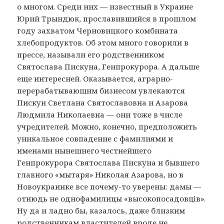
о многом. Среди них — известный в Украине
Юрий Трындюк, прославившийся в прошлом
году захватом Черновицкого комбината
хлебопродуктов. Об этом много говорили в
прессе, называли его родственником
Святослава Пискуна, Генпрокурора. А дальше
еще интересней. Оказывается, аграрно-
перерабатывающим бизнесом увлекаются
Пискун Светлана Святославовна и Азарова
Людмила Николаевна — они тоже в числе
учредителей. Можно, конечно, предположить
уникальное совпадение с фамилиями и
именами нынешнего честнейшего
Генпрокурора Святослава Пискуна и бывшего
главного «мытаря» Николая Азарова, но в
Новоукраинке все почему-то уверены: дамы —
отнюдь не однофамилицы «высокопосадовцiв».
Ну да и ладно бы, казалось, даже близким
родственникам властителей вроде не