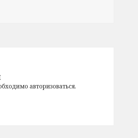
й
еобходимо
авторизоваться
.