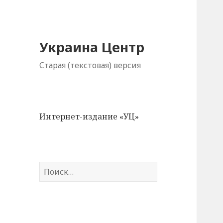
Украина Центр
Старая (текстовая) версия
Интернет-издание «УЦ»
Н
а
й
т
и