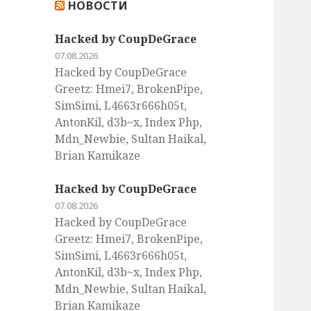
НОВОСТИ
:
Hacked by CoupDeGrace
07.08.2026
Hacked by CoupDeGrace
Greetz: Hmei7, BrokenPipe,
SimSimi, L4663r666h05t,
AntonKil, d3b~x, Index Php,
Mdn_Newbie, Sultan Haikal,
Brian Kamikaze
Hacked by CoupDeGrace
07.08.2026
Hacked by CoupDeGrace
Greetz: Hmei7, BrokenPipe,
SimSimi, L4663r666h05t,
AntonKil, d3b~x, Index Php,
Mdn_Newbie, Sultan Haikal,
Brian Kamikaze