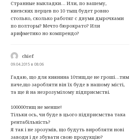
Странные выкладки… Или, по вашему,
киевских перцев по 10 тыщ будет ровно
столько, сколько работяг с двумя дырочками
по полторы? Мечто бюрократо? Или
арифметико но компрендо?
chief
:
09.04.2015 в 08:06
Гадаю, що для киянина 10тищ,це не гроші…тим
паче,що заробляти він їх буде в нашому місті,
та ще й на незрозумілому підприємстві.
100000тищ не менше!
Тільки ось, чи буде в цього підприємства така
рентабільність?
Я так і не зрозумів, що будуть виробляти нові
заводи і де збувати свою продукцію?