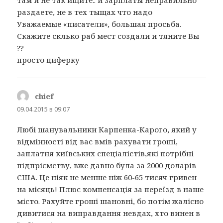
раздаете, не в тех тыщах что надо
Уважаемые «писатели», большая просьба.
Скажите склько раб мест создали и тяните Вы
??
просто циферку
chief
:
09.04.2015 в 09:07
Любі шанувальники Карпенка-Карого, який у
відмінності від вас вмів рахувати гроші,
заплатня київських спеціалістів,які потрібні
підпріємству, вже давно була за 2000 доларів
США. Це ніяк не менше ніж 60-65 тисяч гривен
на місяць! Плюс компенсація за переїзд в наше
місто. Рахуйте гроші шановні, бо потім жалісно
дивитися на виправдання невдах, хто винен в