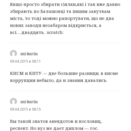
Якщо просто збирати сіялки,які і так вже давно
збирають по Балашовці та іншим закуткам
міста, то тоді можно рапортувати, що не два
нових заводи незабаром відкриється, а
всі….двадцять. :scratch:
mi4urin
:
09.04.2015 в 08:11
КИСМ и КНТУ — две большие разници. в кисме
коррупции небыло, да и знания давались.
mi4urin
:
09.04.2015 в 08:15
Вы такой знаток анекдотов и пословиц,
респект. Но вуз же дает диплом — гос.