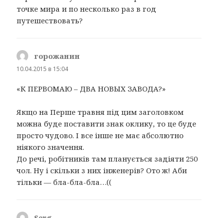
точке мира и по несколько раз в год
путешествовать?
горожанин
:
10.04.2015 в 15:04
«К ПЕРВОМАЮ – ДВА НОВЫХ ЗАВОДА?»
Якщо на Перше травня під цим заголовком
можна буде поставити знак оклику, то це буде
просто чудово. І все інше не має абсолютно
ніякого значення.
До речі, робітників там планується задіяти 250
чол. Ну і скільки з них інженерів? Ото ж! Аби
тільки — бла-бла-бла…((
Serg
: