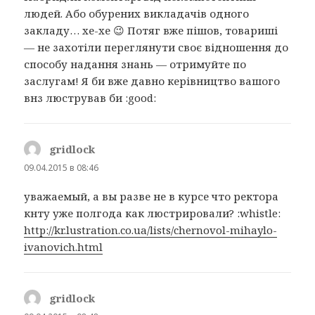
людей. Або обурених викладачів одного
закладу… хе-хе 😉 Потяг вже пішов, товариші
— не захотіли переглянути своє відношення до
способу надання знань — отримуйте по
заслугам! Я би вже давно керівництво вашого
внз люстрував би :good:
gridlock
:
09.04.2015 в 08:46
уважаемый, а вы разве не в курсе что ректора
кнту уже полгода как люстрировали? :whistle:
http://kr.lustration.co.ua/lists/chernovol-mihaylo-
ivanovich.html
gridlock
: