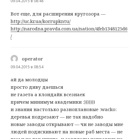
09.04.2015 в 08:48
Вот еще, для расширения кругозора —
http://uc.kr.ua/korrupkntu/
http://narodna.pravda.com.ua/nation/4feb1348125d6
/
operator
:
09.04.2015 в 08:54
ай да молодцы
просто диву даешься
не газета а клондайк всезнаек
причем минимум академики :)))))))
и знания настолько разноплановые :wacko:
деревья подрезают — не так надобно
новые заводы открывают — чи не заводы мне
людей подискивают на новые раб места — не
там и не так ищите.. и зарплаты неправильно