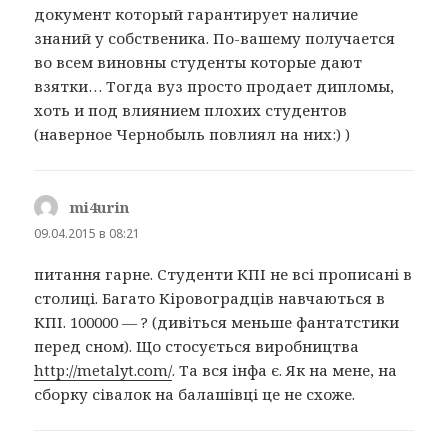
документ который гарантирует наличие
знаний у собственика. По-вашему получается
во всем виновны студенты которые дают
взятки… Тогда вуз просто продает дипломы,
хоть и под влиянием плохих студентов
(наверное Чернобыль повлиял на них:) )
mi4urin
:
09.04.2015 в 08:21
питання гарне. Студенти КПІ не всі прописані в
столиці. Багато Кіровоградців навчаються в
КПІ. 100000 — ? (дивіться меньше фантатстики
перед сном). Що стосується виробництва
http://metalyt.com/
. Та вся інфа є. Як на мене, на
сборку сівалок на балашівці це не схоже.