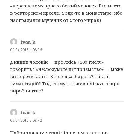
«персоналом» просто божий человек. Его место
в ректорском кресле, а где-то в монастыре, ибо
настрадался мученик от злого мира)))
ivan_k
:
09.04.2015 в 08:36
Дивний чоловік — про якісь «100 тисяч»
говорить і «незрозуміле підприємство» — може
ви перечитали І. Карпенка-Карого? Так ви
гуманітарій? Тоді чому так живо мізкуєте про
виробництво?
ivan_k
:
09.04.2015 в 08:42
Набридли коментарі від некомпетентних