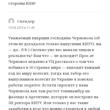
стороны КПИ!
Спендер
:
10.04.2015 в 11:49
Уважаемый пиарщик господина Черновола (об
этом не догадался только выпускник КНТУ), вы
— до…б B-) Сколько уже вас макали лицом в
реальность? Вам что — не доходит? Прос..и!
Черновол недавно в УЦ рассказал о том что
побывал в 50 странах мира — выходит каждый
год по миру колесит, тогда как табор его
выпускников колесит по Украине в поисках
работы :negative: Кстати спросите у пана
Черновола как там растет топинамбур на
фазенде в Аргентине, которую он построил на
ЗП ректора КНТУ. Или только у вас такие
заработки в вузе что можно строиться в любой