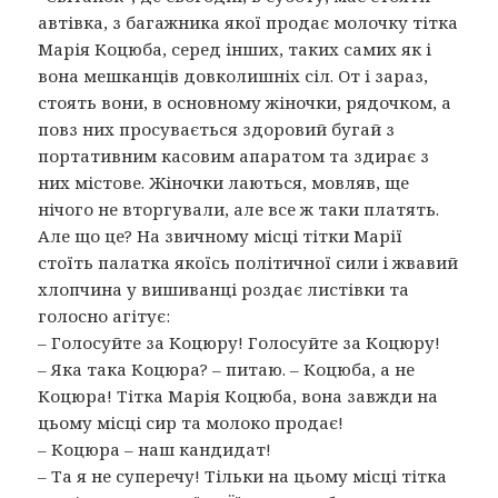
автівка, з багажника якої продає молочку тітка
Марія Коцюба, серед інших, таких самих як і
вона мешканців довколишніх сіл. От і зараз,
стоять вони, в основному жіночки, рядочком, а
повз них просувається здоровий бугай з
портативним касовим апаратом та здирає з
них містове. Жіночки лаються, мовляв, ще
нічого не вторгували, але все ж таки платять.
Але що це? На звичному місці тітки Марії
стоїть палатка якоїсь політичної сили і жвавий
хлопчина у вишиванці роздає листівки та
голосно агітує:
– Голосуйте за Коцюру! Голосуйте за Коцюру!
– Яка така Коцюра? – питаю. – Коцюба, а не
Коцюра! Тітка Марія Коцюба, вона завжди на
цьому місці сир та молоко продає!
– Коцюра – наш кандидат!
– Та я не суперечу! Тільки на цьому місці тітка