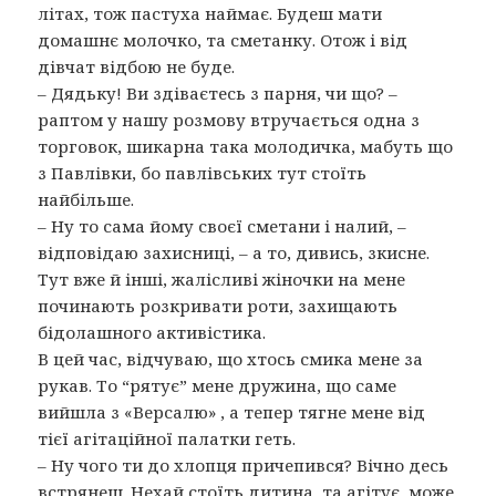
літах, тож пастуха наймає. Будеш мати
домашнє молочко, та сметанку. Отож і від
дівчат відбою не буде.
– Дядьку! Ви здіваєтесь з парня, чи що? –
раптом у нашу розмову втручається одна з
торговок, шикарна така молодичка, мабуть що
з Павлівки, бо павлівських тут стоїть
найбільше.
– Ну то сама йому своєї сметани і налий, –
відповідаю захисниці, – а то, дивись, зкисне.
Тут вже й інші, жалісливі жіночки на мене
починають розкривати роти, захищають
бідолашного активістика.
В цей час, відчуваю, що хтось смика мене за
рукав. То “рятує” мене дружина, що саме
вийшла з «Версалю» , а тепер тягне мене від
тієї агітаційної палатки геть.
– Ну чого ти до хлопця причепився? Вічно десь
встрянеш. Нехай стоїть дитина, та агітує, може