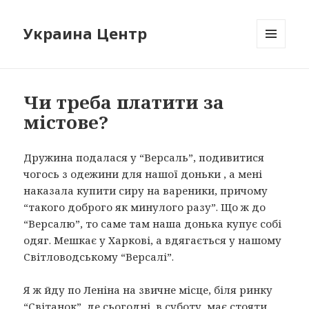
Украина Центр
МЕНЮ
И
ВИДЖЕТЫ
Чи треба платити за
містове?
Дружина подалася у “Версаль”, подивитися
чогось з одежини для нашої доньки , а мені
наказала купити сиру на вареники, причому
“такого доброго як минулого разу”. Що ж до
“Версалю”, то саме там наша донька купує собі
одяг. Мешкає у Харкові, а вдягається у нашому
Світловодському “Версалі”.
Я ж йду по Леніна на звичне місце, біля ринку
“Світанок”, де сьогодні, в суботу, має стояти