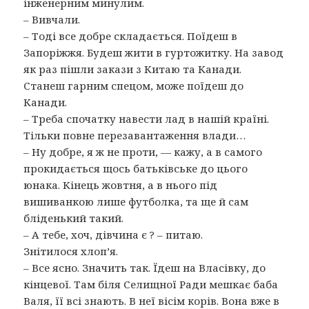
інженерним минулим.
– Вивчали.
– Тоді все добре складається. Поїдеш в
Запоріжжя. Будеш жити в гуртожитку. На завод
як раз пішли закази з Китаю та Канади.
Станеш гарним спецом, може поїдеш до
Канади.
– Треба спочатку навести лад в нашій країні.
Тільки повне перезавантаження влади…
– Ну добре, я ж не проти, — кажу, а в самого
прокидається щось батьківське до цього
юнака. Кінець жовтня, а в нього під
вишиванкою лише футболка, та ще й сам
бліденький такий.
– А тебе, хоч, дівчина є ? – питаю.
Знітилося хлоп’я.
– Все ясно. Значить так. Їдеш на Власівку, до
кінцевої. Там біля Селищної Ради мешкає баба
Валя, її всі знають. В неї вісім корів. Вона вже в