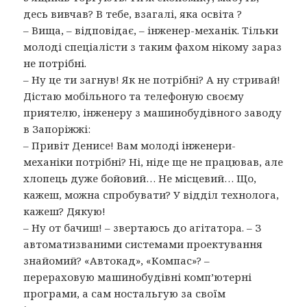
десь вивчав? В тебе, взагалі, яка освіта ?
– Вища, – відповідає, – інженер-механік. Тільки
молоді спеціалісти з таким фахом нікому зараз
не потрібні.
– Ну це ти загнув! Як не потрібні? А ну стривай!
Дістаю мобільного та телефоную своєму
приятелю, інженеру з машинобудівного заводу
в Запоріжжі:
– Привіт Денисе! Вам молоді інженери-
механіки потрібні? Ні, ніде ще не працював, але
хлопець дуже бойовий… Не місцевий… Що,
кажеш, можна спробувати? У відділ технолога,
кажеш? Дякую!
– Ну от бачиш! – звертаюсь до агітатора. – З
автоматизваними системами проектування
знайомий? «Автокад», «Компас»? –
перераховую машинобудівні комп’ютерні
програми, а сам ностальгую за своїм