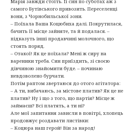
Марія завжди стоїть. Її син по суботах аж з
самого Бутівського привозить. Переселенці
вони, з Чорнобильської зони.
– Поїхала Ваша Коцюбиха далі. Покрутилася,
бачить її місце зайняте, та й подалася. –
підказуть інші продавчині молочного, що
стоять поряд.
– Отакої! Як це поїхала? Мені ж сиру на
вареники треба. Син приїздить, зі своєю
дівчиною знайомити буде. – починаю
невдоволено бурчати.
Потім раптом звертаюся до отого агітатора:
– А ти, вибачаюсь, за містове платив? Як це не
платив? Ну і що з того, що партія? Місце ж
займаєш? Всі платять, а ти ні?
Але мої запитання зависли в повітрі, хлопець
продовжує роздавати листівки:
– Коцюра наш герой! Він за народ!