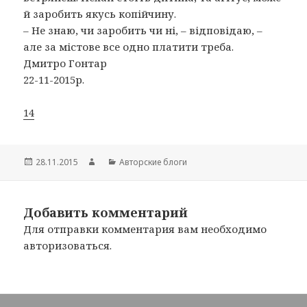
й заробить якусь копійчину.
– Не знаю, чи заробить чи ні, – відповідаю, –
але за містове все одно платити треба.
Дмитро Гонтар
22-11-2015р.
14
Опубликовано
28.11.2015
Автор
Рубрики
Авторские блоги
Добавить комментарий
Для отправки комментария вам необходимо
авторизоваться
.
Навигация