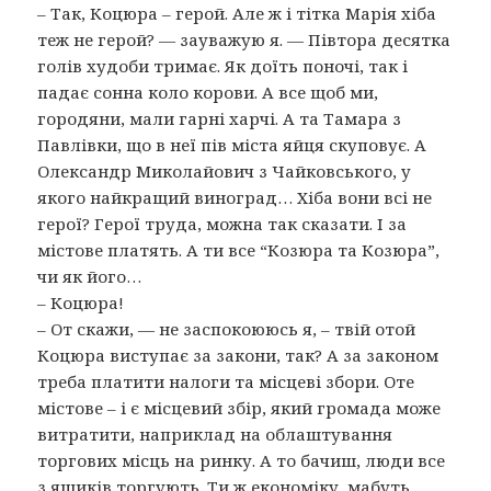
– Так, Коцюра – герой. Але ж і тітка Марія хіба
теж не герой? — зауважую я. — Півтора десятка
голів худоби тримає. Як доїть поночі, так і
падає сонна коло корови. А все щоб ми,
городяни, мали гарні харчі. А та Тамара з
Павлівки, що в неї пів міста яйця скуповує. А
Олександр Миколайович з Чайковського, у
якого найкращий виноград… Хіба вони всі не
герої? Герої труда, можна так сказати. І за
містове платять. А ти все “Козюра та Козюра”,
чи як його…
– Коцюра!
– От скажи, — не заспокоююсь я, – твій отой
Коцюра виступає за закони, так? А за законом
треба платити налоги та місцеві збори. Оте
містове – і є місцевий збір, який громада може
витратити, наприклад на облаштування
торгових місць на ринку. А то бачиш, люди все
з ящиків торгують. Ти ж економіку, мабуть,