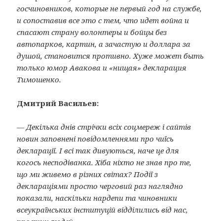
госчиновников, которые не первый год на службе,
и сопоставив все это с тем, что идет война и
спасают страну волонтеры и бойцы без
автопарков, картин, а зачастую и доллара за
душой, становится противно. Хуже может быть
только юмор Авакова и «нищая» декларация
Тимошенко.
Дмитрий Васильев:
— Декілька днів стрічки всіх соц­мереж і сайтів
новин заповнені повідомленнями про чиїсь
декларації. І всі так дивуються, наче це для
когось несподіванка. Хіба ніхто не знав про те,
що ми живемо в різних світах? Події з
деклараціями просто черговий раз наглядно
показали, наскільки нардепи та чиновники
всеукраїнських інституцій відділились від нас,