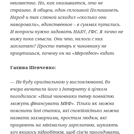
неизвестно. Но, как оказывается, это не
страшно. В общем, один сплошной Полишинель.
Народ и так слюной исходил «сколько они
наворовали», единственное – в суммах путались.
И вопросы нужно задавать НАБУ, ГФС. Я лично не
вижу пока смысла. Они что, налоги с них
заплатят? Просто теперь к чиновнику не
прицепишься, почему он на «Мерседесе» ездит.
Галина Шевченко:
— Не буду оригінальною у висловлюванні, бо
вчора вичитала його з Інтернету й цілком
погодилася: «Наші чиновники тепер повністю
можуть фінансувати МВФ». Тільки як можна
пояснити їхні статки, які спокійнісінько можна
назвати захмарними, простим людям, які
працюють на мінімальну зарплатню, шукають
хоч якихось підробітків, щоб сім’ю прогодувати,