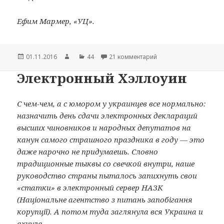
Ефим Мармер, «УЦ».
Опубликовано
01.11.2016
Автор
Рубрики
44
21 комментарий
к записи Хотели как л
Электронный Хэллоуин
С чем-чем, а с юмором у украинцев все нормально:
назначить день сдачи электронных деклараций
высших чиновников и народных депутатов на
канун самого страшного праздника в году — это
даже нарочно не придумаешь. Словно
традиционные тыквы со свечкой внутри, наше
руководство страны пыталось запихнуть свои
«статки» в электронный сервер НАЗК
(Національне агентство з питань запобігання
корупції). А потом туда заглянула вся Украина и
ахнула…