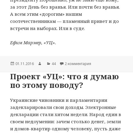
за этот День без вранья. Или почти без вранья.
А всем этим «дорогим» нашим
соотечественникам — пламенный привет и до
встречи на выборах. Или в суде.
Ефим Мармер, «УЦ».
Опубликовано
01.11.2016
Автор
Рубрики
44
2 комментария
к записи Электронный 
Проект «УЦ»: что я думаю
по этому поводу?
Украинские чиновники и парламентарии
задекларировали свои доходы. Электронные
декларации стали хитом недели. Народ един в
своем недоумении: зачем столько денег, земли
и домов-квартир одному человеку, пусть даже