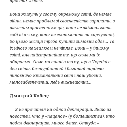
простих людей.
Вони живуть у своєму окремому світі, де немає
війни, немає проблем зі своєчасністю зарплати, з
шаленим зростанням цін, вони не відмовляють
собі ні в чому, вони не економлять на харчуванні,
бо цього місяця треба купити зимовий одяг… Та
їх нічого не хвилює й не чіпляє. Вони – у іншому
світі, але найстрашніше те, що саме ми їх
обираємо. Саме ми винні в тому, що в Україні є
два світи: безтурботний і багатий нардепо-
чиновничо-кримінальний світ і наш убогий,
малозабезпечений, ледь виживаючий…
Дмитрий Кобец:
— Я не прочитал ни одной декларации. Знаю из
новостей, что у «пацанов» (у большинства), кто
подал декларацию, много денег. Откуда –