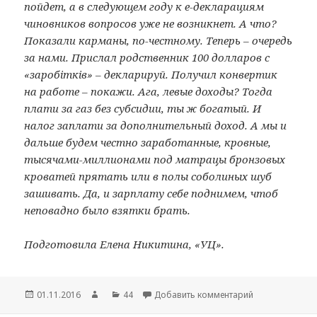
пойдет, а в следующем году к е-декларациям
чиновников вопросов уже не возникнет. А что?
Показали карманы, по-честному. Теперь – очередь
за нами. Прислал родственник 100 долларов с
«заробітків» – декларируй. Получил конвертик
на работе – покажи. Ага, левые доходы? Тогда
плати за газ без субсидии, ты ж богатый. И
налог заплати за дополнительный доход. А мы и
дальше будем честно заработанные, кровные,
тысячами-миллионами под матрацы бронзовых
кроватей прятать или в полы соболиных шуб
зашивать. Да, и зарплату себе поднимем, чтоб
неповадно было взятки брать.
Подготовила Елена Никитина, «УЦ».
Опубликовано
01.11.2016
Автор
Рубрики
44
Добавить комментарий
к записи Проек