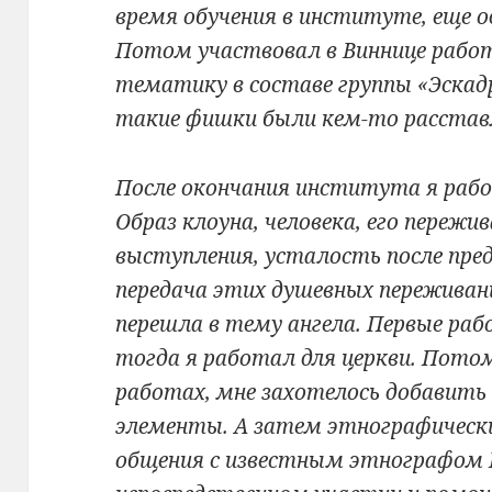
время обучения в институте, еще о
Потом участвовал в Виннице рабо
тематику в составе группы «Эск
такие фишки были кем-то расставл
После окончания института я рабо
Образ клоуна, человека, его пережи
выступления, усталость после пре
передача этих душевных переживан
перешла в тему ангела. Первые ра
тогда я работал для церкви. Потом
работах, мне захотелось добавить
элементы. А затем этнографическ
общения с известным этнографом К