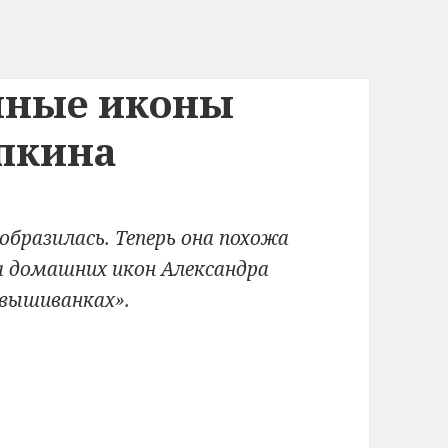
нные иконы
пкина
образилась. Теперь она похожа
а домашних икон Александра
 вышиванках».