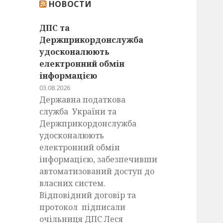
НОВОСТИ
:
ДПС та
Держприкордонслужба
удосконалюють
електронний обмін
інформацією
03.08.2026
Державна податкова
служба України та
Держприкордонслужба
удосконалюють
електронний обмін
інформацією, забезпечивши
автоматизований доступ до
власних систем.
Відповідний договір та
протокол підписали
очільниця ДПС Леся