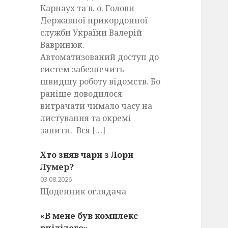
Карнаух та в. о. Голови
Державної прикордонної
служби України Валерій
Вавринюк.
Автоматизований доступ до
систем забезпечить
швидшу роботу відомств. Бо
раніше доводилося
витрачати чимало часу на
листування та окремі
запити. Вся […]
Хто зняв чари з Лори
Лумер?
03.08.2026
Щоденник оглядача
«В мене був комплекс