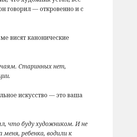
 он говорил — откровенно и с
оме висят канонические
ычаям. Старинных нет,
ции.
ельное искусство — это ваша
ал, что буду художником. И не
 меня, ребенка, водили к