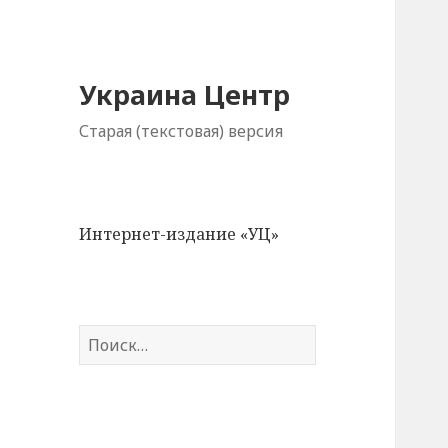
Украина Центр
Старая (текстовая) версия
Интернет-издание «УЦ»
Н
а
й
т
и