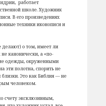
андрии, работает
ственной школе. Художник
писи. В его произведениях
ионные техники иконописи и
 делают) о том, имеет ли
не канонически, а «по-
ие одежды, окруженными
на эти полотна, спорить не
 близки. Это как Библия — не
дрым человеком.
по счету эксклюзивным,
я, что художник устал, все