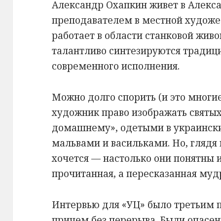
Александр Охапкин живет в Алекс
преподавателем в местной художе
работает в области станковой живо
талантливо синтезируются традиц
современного исполнения.
Можно долго спорить (и это многие
художник право изображать святых 
домашнему», одетыми в украинск
мальвами и васильками. Но, глядя 
хочется — настолько они понятны и
прочитанная, а пересказанная му
Интервью для «УЦ» было третьим 
причем без перерыва. Были опасени