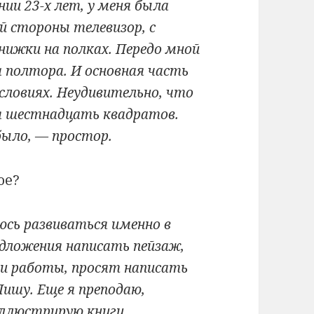
ии 23-х лет, у меня была
ой стороны телевизор, с
нижки на полках. Передо мной
 полтора. И основная часть
словиях. Неудивительно, что
ня шестнадцать квадратов.
было,
— простор.
ое?
юсь развиваться именно в
дложения написать пейзаж,
ои работы, просят написать
ишу. Еще я преподаю,
иллюстрирую книги,