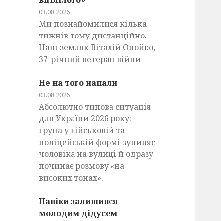
вцілілого»
03.08.2026
Ми познайомилися кілька
тижнів тому дистанційно.
Наш земляк Віталій Онойко,
37-річний ветеран війни
Не на того напали
03.08.2026
Абсолютно типова ситуація
для України 2026 року:
група у військовій та
поліцейській формі зупиняє
чоловіка на вулиці й одразу
починає розмову «на
високих тонах».
Навіки залишився
молодим дідусем