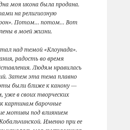
дна моя икона была продана.
тами на религиозную
адрон». Потом… потом… Вот
ены в моей жизни.
тал над темой «Клоунада».
вания, радость во время
дставления. Людям нравилась
ий. Затем эта тема плавно
боты были ближе к канону —
, уже в своих творческих
 к картинам барочные
ие мотивы под влиянием
обальчинской. Именно при ее