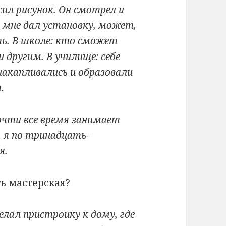
сил рисунок. Он смотрел и
н мне дал установку, может,
ь. В школе: кто сможет
и другим. В училище: себе
накапливались и образовали
.
Почти все время занимает
, я по тринадцать-
я.
ть мастерская?
елал пристройку к дому, где