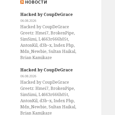
НОВОСТИ
:
Hacked by CoupDeGrace
06.08.2026
Hacked by CoupDeGrace
Greetz: Hmei7, BrokenPipe,
SimSimi, L4663r666h05t,
AntonKil, d3b~x, Index Php,
Mdn_Newbie, Sultan Haikal,
Brian Kamikaze
Hacked by CoupDeGrace
06.08.2026
Hacked by CoupDeGrace
Greetz: Hmei7, BrokenPipe,
SimSimi, L4663r666h05t,
AntonKil, d3b~x, Index Php,
Mdn_Newbie, Sultan Haikal,
Brian Kamikaze