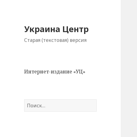
Украина Центр
Старая (текстовая) версия
Интернет-издание «УЦ»
Н
а
й
т
и