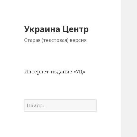
Украина Центр
Старая (текстовая) версия
Интернет-издание «УЦ»
Н
а
й
т
и