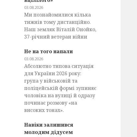
вцілілого»
03.08.2026
Ми познайомилися кілька
тижнів тому дистанційно.
Наш земляк Віталій Онойко,
37-річний ветеран війни
Не на того напали
03.08.2026
Абсолютно типова ситуація
для України 2026 року:
група у військовій та
поліцейській формі зупиняє
чоловіка на вулиці й одразу
починає розмову «на
високих тонах».
Навіки залишився
молодим дідусем