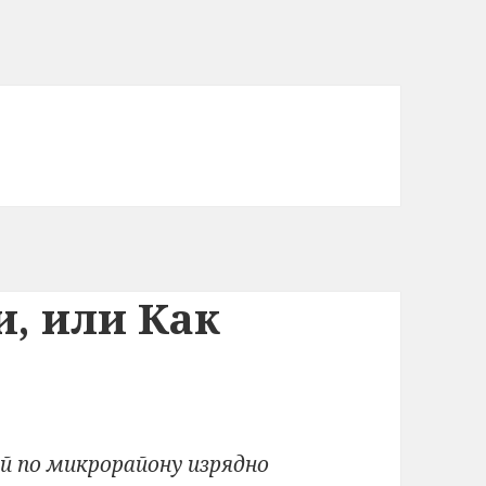
, или Как
й по микрорайону изрядно