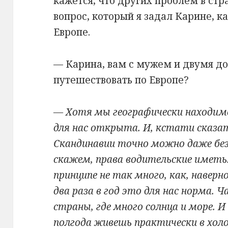
кажется, что других проблем в стр
вопрос, который я задал Карине, 
Европе.
— Карина, вам с мужем и двумя д
путешествовать по Европе?
— Хотя мы географически находимся
для нас открыта. И, кстати сказат
Скандинавии точно можно даже бе
скажем, права водительские имет
принципе не так много, как, наверно
два раза в год это для нас норма.
страны, где много солнца и море. И
полгода живешь практически в холо