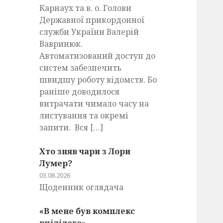
Карнаух та в. о. Голови
Державної прикордонної
служби України Валерій
Вавринюк.
Автоматизований доступ до
систем забезпечить
швидшу роботу відомств. Бо
раніше доводилося
витрачати чимало часу на
листування та окремі
запити. Вся […]
Хто зняв чари з Лори
Лумер?
03.08.2026
Щоденник оглядача
«В мене був комплекс