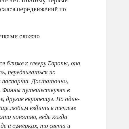
ане нет. Поэтому первый
касался передвижений по
очками сложно
 ближе к северу Европы, она
ь, передвигаться по
з паспорта. Достаточно,
ь. Финны путешествуют в
е, другие европейцы. Но один-
 Чаще любим ездить в теплые
 это понятно, ведь когда
де и сумерках, то света и