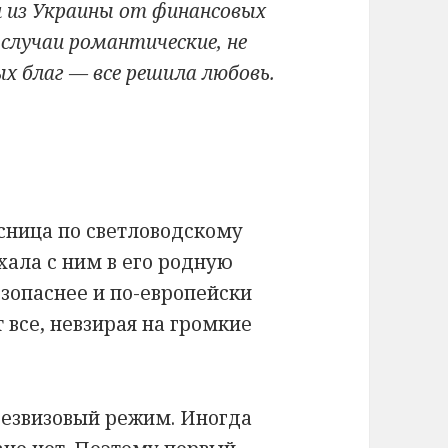
л из Украины от финансовых
 случаи романтические, не
х благ — все решила любовь.
сница по светловодскому
хала с ним в его родную
безопаснее и по-европейски
 все, невзирая на громкие
безвизовый режим. Иногда