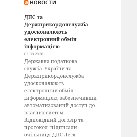
НОВОСТИ
:
ДПС та
Держприкордонслужба
удосконалюють
електронний обмін
інформацією
03.08.2026
Державна податкова
служба України та
Держприкордонслужба
удосконалюють
електронний обмін
інформацією, забезпечивши
автоматизований доступ до
власних систем.
Відповідний договір та
протокол підписали
очільниця ДПС Леся