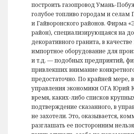
построить газопровод Умань-Побу
голубое топливо городам и селам 
и Гайворонского районов. Фирма «
район), специализирующаяся на до
декоративного гранита, в качеств
импортное оборудование для прои
и т.д. — подобных предприятий, ф
привлекших внимание конкретного
предостаточно. По крайней мере, 
управления экономики ОГА Юрий Ку
время, каких-либо списков крупных
подтверждение сказанного, в упра
не захотели. Это, оказывается, ком
разглашать ее посторонним нельз