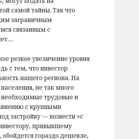
ь, могут подать на
той самой тайны. Так что
ящим заграничным
имся связанным с
нет…
кое резкое увеличение уровня
дь с тем, что инвестор
ьность нашего региона. На
населения, не так много
 необходимые трудовые и
равнению с крупными
од застройку — возвести «с
 инвестору, привыкшему
 обойдется гораздо дешевле,