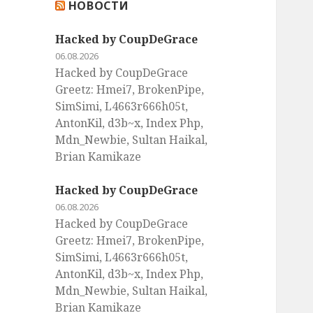
НОВОСТИ
:
Hacked by CoupDeGrace
06.08.2026
Hacked by CoupDeGrace
Greetz: Hmei7, BrokenPipe,
SimSimi, L4663r666h05t,
AntonKil, d3b~x, Index Php,
Mdn_Newbie, Sultan Haikal,
Brian Kamikaze
Hacked by CoupDeGrace
06.08.2026
Hacked by CoupDeGrace
Greetz: Hmei7, BrokenPipe,
SimSimi, L4663r666h05t,
AntonKil, d3b~x, Index Php,
Mdn_Newbie, Sultan Haikal,
Brian Kamikaze