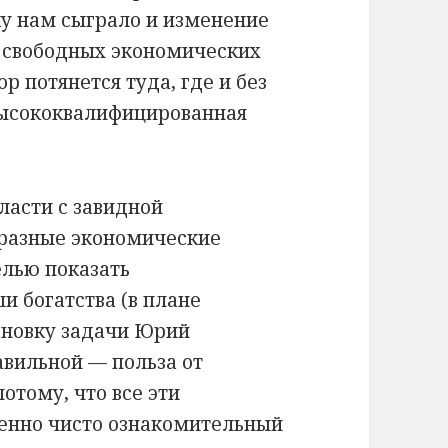
ку нам сыграло и изменение
е свободных экономических
р потянется туда, где и без
высококвалифицированная
.
ласти с завидной
бразные экономические
елью показать
и богатства (в плане
тановку задачи Юрий
авильной — польза от
тому, что все эти
енно чисто ознакомительный