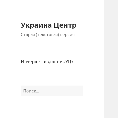
Украина Центр
Старая (текстовая) версия
Интернет-издание «УЦ»
Н
а
й
т
и