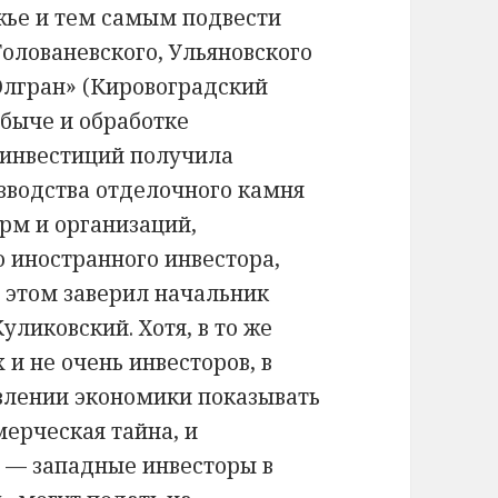
жье и тем самым подвести
Голованевского, Ульяновского
Элгран» (Кировоградский
быче и обработке
е инвестиций получила
зводства отделочного камня
ирм и организаций,
 иностранного инвестора,
в этом заверил начальник
ликовский. Хотя, в то же
 и не очень инвесторов, в
влении экономики показывать
мерческая тайна, и
я — западные инвесторы в