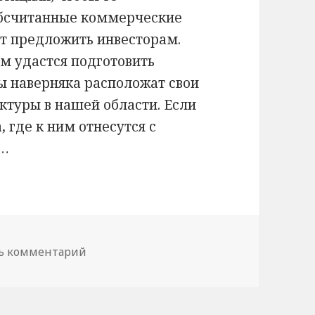
обсчитанные коммерческие
т предложить инвесторам.
м удастся подготовить
 наверняка расположат свои
ктуры в нашей области. Если
, где к ним отнесутся с
м…
ь комментарий
к записи Любой каприз за ваши деньги