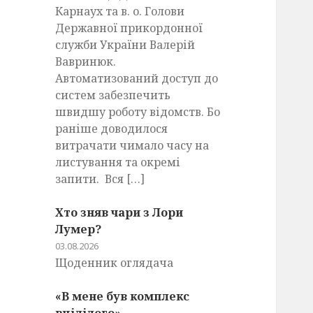
Карнаух та в. о. Голови
Державної прикордонної
служби України Валерій
Вавринюк.
Автоматизований доступ до
систем забезпечить
швидшу роботу відомств. Бо
раніше доводилося
витрачати чимало часу на
листування та окремі
запити. Вся […]
Хто зняв чари з Лори
Лумер?
03.08.2026
Щоденник оглядача
«В мене був комплекс