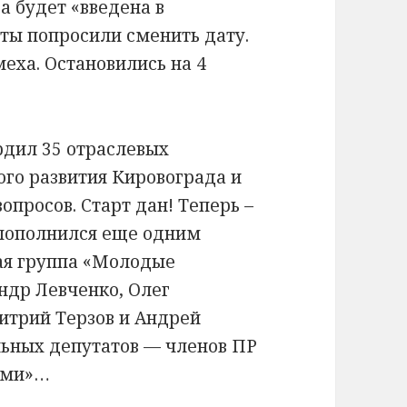
а будет «введена в
аты попросили сменить дату.
еха. Остановились на 4
рдил 35 отраслевых
го развития Кировограда и
просов. Старт дан! Теперь –
с пополнился еще одним
ая группа «Молодые
ндр Левченко, Олег
итрий Терзов и Андрей
альных депутатов — членов ПР
рыми»…