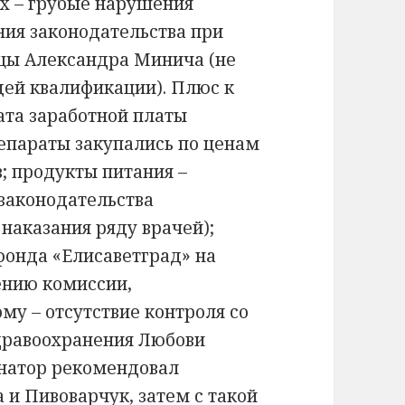
их – грубые нарушения
ния законодательства при
ицы Александра Минича (не
щей квалификации). Плюс к
ата заработной платы
епараты закупались по ценам
; продукты питания –
законодательства
наказания ряду врачей);
фонда «Елисаветград» на
ению комиссии,
ому – отсутствие контроля со
дравоохранения Любови
рнатор рекомендовал
 и Пивоварчук, затем с такой