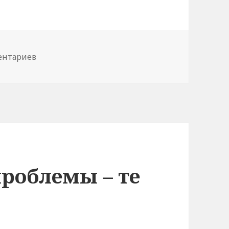
ентариев
к записи Структурировались и активизировал
проблемы – те