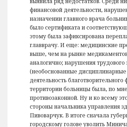
выявила ряд недостатков. Среди н
финансовой деятельности, наруше
назначении главного врача больн
было сертификата и соответствую
этому была зафиксирована перепл
главврачу. И еще: медицинские пр
выше, чем на рынке медикаментов
аналогично; нарушения трудового 
(необоснованные дисциплинарные 
деятельность благотворительного 
территории больницы была, по мн
противозаконной. Ну и ко всему эт
стороны начальника управления з
Пивоварчук. В итоге сначала губе
городскому голове уволить Минича