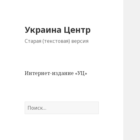
Украина Центр
Старая (текстовая) версия
Интернет-издание «УЦ»
Н
а
й
т
и