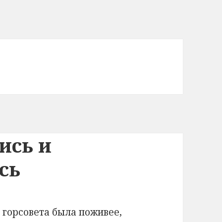
ись и
сь
 горсовета была поживее,