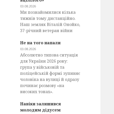
вцілілого»
03.08.2026
Ми познайомилися кілька
тижнів тому дистанційно.
Наш земляк Віталій Онойко,
37-річний ветеран війни
Не на того напали
03.08.2026
Абсолютно типова ситуація
для України 2026 року:
група у військовій та
поліцейській формі зупиняє
чоловіка на вулиці й одразу
починає розмову «на
високих тонах».
Навіки залишився
молодим дідусем