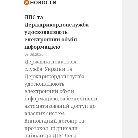
НОВОСТИ
:
ДПС та
Держприкордонслужба
удосконалюють
електронний обмін
інформацією
03.08.2026
Державна податкова
служба України та
Держприкордонслужба
удосконалюють
електронний обмін
інформацією, забезпечивши
автоматизований доступ до
власних систем.
Відповідний договір та
протокол підписали
очільниця ДПС Леся