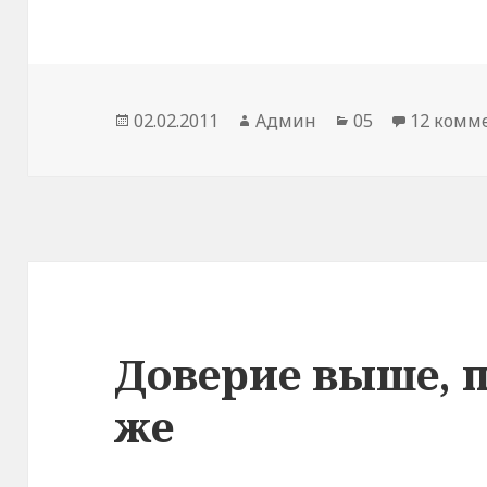
Опубликовано
02.02.2011
Автор
Админ
Рубрики
05
12 комм
Доверие выше, 
же