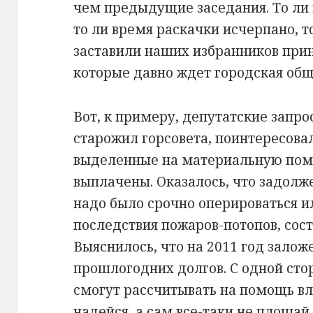
чем предыдущие заседания. То ли 
то ли время раскачки исчерпано, 
заставили наших избранников при
которые давно ждет городская общ
Вот, к примеру, депутатские запро
старожил горсовета, поинтересовал
выделенные на материальную пом
выплачены. Оказалось, что задолж
надо было срочно оперироваться и
последствия пожаров-потопов, сост
Выяснилось, что на 2011 год залож
прошлогодних долгов. С одной ст
смогут рассчитывать на помощь вла
надейся, а сам все-таки не плошай.