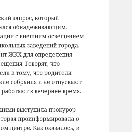
ский запрос, который
зался обнадеживающим.
уации с внешним освещением
школьных заведений города.
ент ЖКХ для определения
ещения. Говорят, что
ла к тому, что родители
кие собрания и не отпускают
 работают в вечернее время.
щими выступила прокурор
оторая проинформировала о
м центре. Как оказалось, в