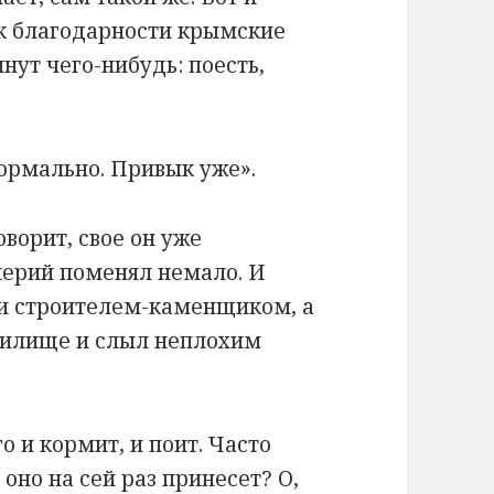
ак благодарности крымские
нут чего-нибудь: поесть,
Нормально. Привык уже».
оворит, свое он уже
лерий поменял немало. И
и строителем-каменщиком, а
чилище и слыл неплохим
о и кормит, и поит. Часто
оно на сей раз принесет? О,