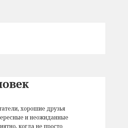
ловек
татели, хорошие друзья
тересные и неожиданные
иятно, когда не просто