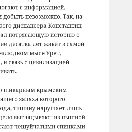
могают с информацией,
 добыть невозможно. Так, на
кого диспансера Константин
азал потрясающую историю о
ее десятка лет живет в самой
езлюдном мысе Урет,
, и связь с цивилизацией
ивать.
 по шикарным крымским
нящего запаха которого
рода, тишину нарушает лишь
 дело выглядывают из пышной
пугают чешуйчатыми спинками