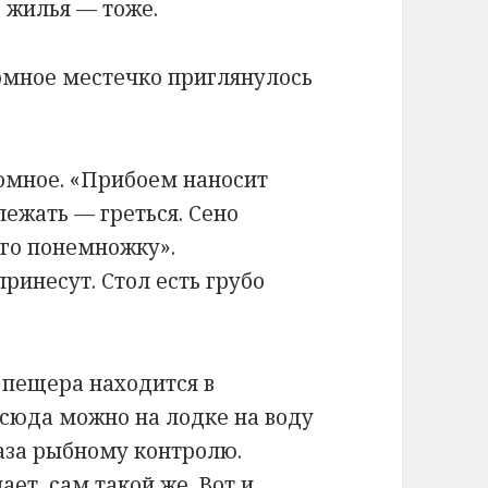
, жилья — тоже.
омное местечко приглянулось
омное. «Прибоем наносит
лежать — греться. Сено
сего понемножку».
ринесут. Стол есть грубо
 пещера находится в
сюда можно на лодке на воду
лаза рыбному контролю.
т, сам такой же. Вот и