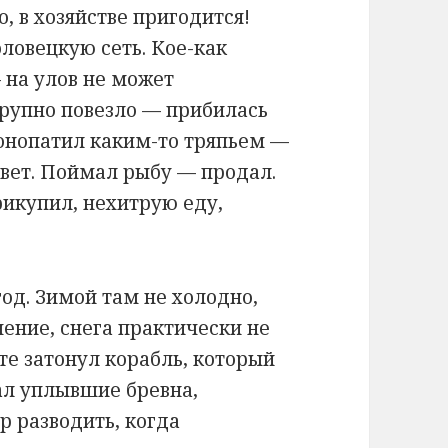
 в хозяйстве пригодится!
ловецкую сеть. Кое-как
 на улов не может
крупно повезло — прибилась
конопатил каким-то тряпьем —
ивет. Поймал рыбу — продал.
икупил, нехитрую еду,
од. Зимой там не холодно,
чение, снега практически не
хте затонул корабль, который
тал уплывшие бревна,
р разводить, когда