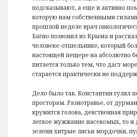
подсказывают, а еще и активно по
которую нам собственными силами
прошлой неделе врач онкологичес
Багно позвонил из Крыма и расск
человеке-отшельнике, который бол
настоящей пещере на абсолютно б
питается только тем, что даст море
старается практически не поддерж
Дело было так. Константин гулял
просторам. Разнотравье, от дурма
кружится голова, девственная при
легкое жужжание насекомых, то и
зелени хитрые лисьи мордочки, 