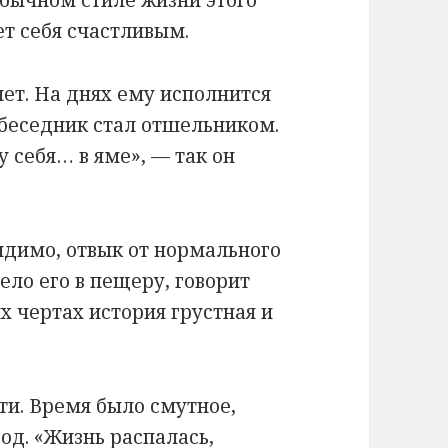
обычном стиле жизни этого
ет себя счастливым.
лет. На днях ему исполнится
собеседник стал отшельником.
 себя… в яме», — так он
идимо, отвык от нормального
ело его в пещеру, говорит
их чертах история грустная и
и. Время было смутное,
од. «Жизнь распалась,