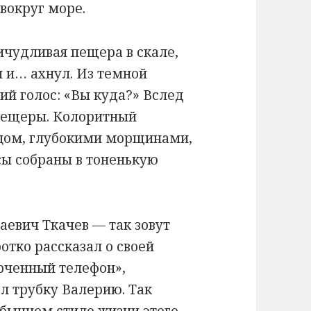
вокруг море.
ичудливая пещера в скале,
л и… ахнул. Из темной
ий голос: «Вы куда?» Вслед
 пещеры. Колоритный
цом, глубокими морщинами,
сы собраны в тоненькую
аевич Ткачев — так зовут
отко рассказал о своей
орченный телефон»,
л трубку Валерию. Так