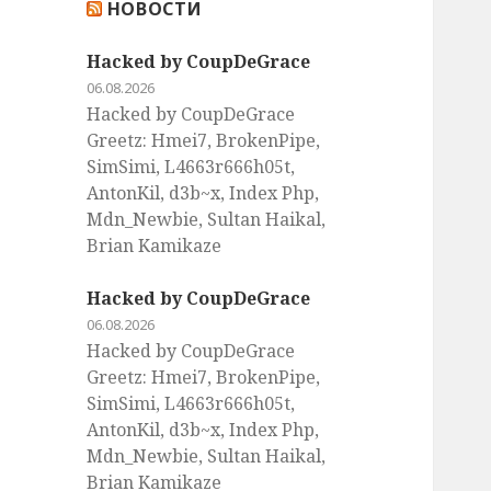
НОВОСТИ
:
Hacked by CoupDeGrace
06.08.2026
Hacked by CoupDeGrace
Greetz: Hmei7, BrokenPipe,
SimSimi, L4663r666h05t,
AntonKil, d3b~x, Index Php,
Mdn_Newbie, Sultan Haikal,
Brian Kamikaze
Hacked by CoupDeGrace
06.08.2026
Hacked by CoupDeGrace
Greetz: Hmei7, BrokenPipe,
SimSimi, L4663r666h05t,
AntonKil, d3b~x, Index Php,
Mdn_Newbie, Sultan Haikal,
Brian Kamikaze