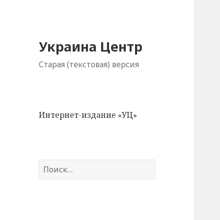
Украина Центр
Старая (текстовая) версия
Интернет-издание «УЦ»
Н
а
й
т
и