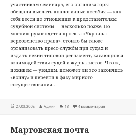
участникам семинара, его организаторы
обещали выслать аналогичные пособия — как
себя вести по отношению к представителям
судебной системы — несколько позже. По
мнению руководства проекта «Украина:
верховенство права», стоило бы также
организовать пресс-службы при судах и
издать некий типовой регламент, касающийся
взаимодействия судей и журналистов. Что ж,
поживем — увидим, поможет ли это закончить
«войну» и перейти в фазу мирного
сосуществования…
Опубликовано
27.03.2008
Автор
Админ
Рубрики
13
4 комментария
к записи На фро
Мартовская почта