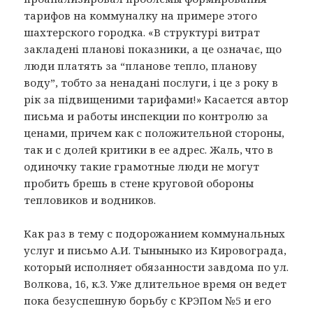
тарифов на коммуналку на примере этого
шахтерского городка. «В структурi витрат
закладенi плановi показники, а це означає, що
люди платять за “планове тепло, планову
воду”, тобто за ненаданi послуги, i це з року в
рiк за пiдвищеними тарифами!» Касается автор
письма и работы инспекции по контролю за
ценами, причем как с положительной стороны,
так и с долей критики в ее адрес. Жаль, что в
одиночку такие грамотные люди не могут
пробить брешь в стене круговой обороны
тепловиков и водников.
Как раз в тему с подорожанием коммунальных
услуг и письмо А.И. Тыныныко из Кировограда,
который исполняет обязанности завдома по ул.
Волкова, 16, к.3. Уже длительное время он ведет
пока безуспешную борьбу с КРЭПом №5 и его