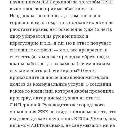
начальником Л.И.Перкиной за то, чтобы КРЭП
выполнял свои прямые обязанности.
Неоднократно он писал, в том числе и в
горисполком, о том, что в подвале их дома не
работают краны, нет освещения (уже 15 лет!),
двор убирается из рук вон плохо и
нерегулярно и т.д., и т.п. Но в ответ получает
сплошные отписки — мол, все прекрасно: и
свет есть (а там даже проводка обрезана), и
краны работают, а их замена (зачем в таком
случае менять рабочие краны?!) будет
производиться после погашения жителями
долгов за коммунальные услуги. О создании
какой-то комиссии, которая якобы проводила
проверку, автор письма узнал из ответа
Л.И.Перкиной. Руководство же городского
управления ЖКХ не глядя подписывает то, что
им докладывает начальник КРЭПа. Думаю, под
письмом А.Н.Тыныныко, не задумываясь ни на