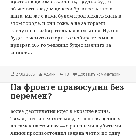
протест в целом отклонить, трудно будет
объяснить людям целесообразность этого
шага. Мы же с вами будем продолжать жить в
этом городе, и они тоже, а не за горами
следующая избирательная кампания. Нужно
будет о чем-то говорить с избирателями, а
призрак 405-го решения будет маячить за
спиной…
Опубликовано
27.03.2008
Автор
Админ
Рубрики
13
Добавить комментарий
к запис
На фронте правосудия без
перемен?
Более десятилетия идет в Украине война.
Тихая, почти незаметная для непосвященных,
но самая настоящая — с ранеными и убитыми.
Линия противостояния задана четко: по одну