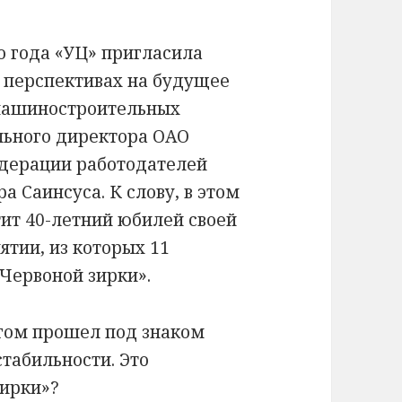
о года «УЦ» пригласила
 перспективах на будущее
 машиностроительных
льного директора ОАО
едерации работодателей
 Саинсуса. К слову, в этом
ит 40-летний юбилей своей
ятии, из которых 11
Червоной зирки».
гом прошел под знаком
табильности. Это
зирки»?