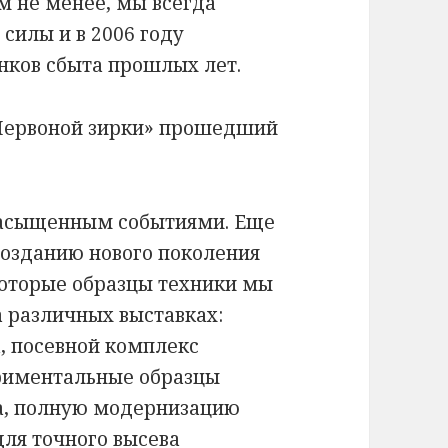
м не менее, мы всегда
 силы и в 2006 году
нков сбыта прошлых лет.
«Червоной зирки» прошедший
насыщенным событиями. Еще
созданию нового поколения
оторые образцы техники мы
 различных выставках:
а, посевной комплекс
ериментальные образцы
ла, полную модернизацию
ля точного высева