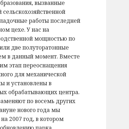
образования, вызванные
й сельскохозяйственной
наладочные работы последней
ом цехе. У нас на
водственной мощностью по
вили две полуторатонные
ем в данный момент. Вместе
им этап переоснащения
нного для механической
ны и установлены в
вых обрабатывающих центра.
и заменяют по восемь других
ануне нового года мы
на 2007 год, в котором
 обновлению парка