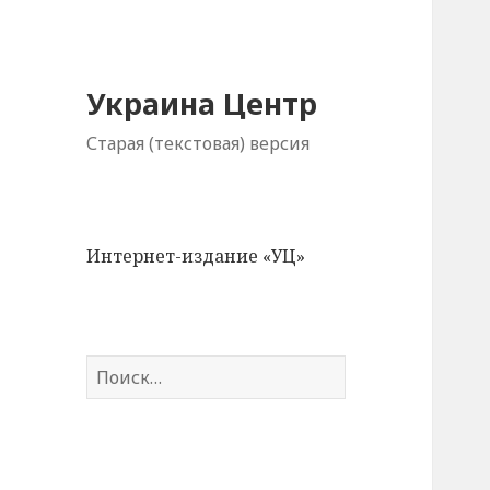
Украина Центр
Старая (текстовая) версия
Интернет-издание «УЦ»
Н
а
й
т
и