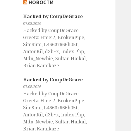
НОВОСТИ
:
Hacked by CoupDeGrace
07.08.2026
Hacked by CoupDeGrace
Greetz: Hmei7, BrokenPipe,
SimSimi, L4663r666h05t,
AntonKil, d3b~x, Index Php,
Mdn_Newbie, Sultan Haikal,
Brian Kamikaze
Hacked by CoupDeGrace
07.08.2026
Hacked by CoupDeGrace
Greetz: Hmei7, BrokenPipe,
SimSimi, L4663r666h05t,
AntonKil, d3b~x, Index Php,
Mdn_Newbie, Sultan Haikal,
Brian Kamikaze