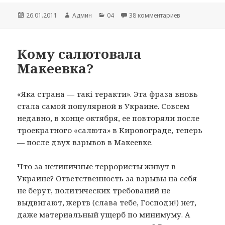
Опубликовано
26.01.2011
Автор
Админ
Рубрики
04
38 комментариев
к записи Плюс
Кому салютовала
Макеевка?
«Яка страна — такі теракти». Эта фраза вновь
стала самой популярной в Украине. Совсем
недавно, в конце октября, ее повторяли после
троекратного «салюта» в Кировограде, теперь
— после двух взрывов в Макеевке.
Что за нетипичные террористы живут в
Украине? Ответственность за взрывы на себя
не берут, политических требований не
выдвигают, жертв (слава тебе, Господи!) нет,
даже материальный ущерб по минимуму. А