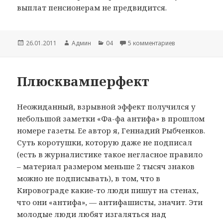
выплат пенсионерам не предвидится.
Опубликовано
26.01.2011
Автор
Админ
Рубрики
04
5 комментариев
к записи Пенсио
Плюсквамперфект
Неожиданный, взрывной эффект получился у
небольшой заметки «Фа-фа антифа» в прошлом
номере газеты. Ее автор я, Геннадий Рыбченков.
Суть коротушки, которую даже не подписал
(есть в журналистике такое негласное правило
– материал размером меньше 2 тысяч знаков
можно не подписывать), в том, что в
Кировограде какие-то люди пишут на стенах,
что они «антифа», — антифашисты, значит. Эти
молодые люди любят изгаляться над