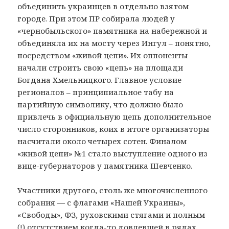
объединить украинцев в отдельно взятом
городе. При этом ПР собирала людей у
«чернобыльского» памятника на набережной и
объединяла их на мосту через Ингул – понятно,
посредством «живой цепи». Их оппоненты
начали строить свою «цепь» на площади
Богдана Хмельницкого. Главное условие
регионалов – принципиальное табу на
партийную символику, что должно было
привлечь в официальную цепь дополнительное
число сторонников, коих в итоге организаторы
насчитали около четырех сотен. Финалом
«живой цепи» №1 стало выступление одного из
вице-губернаторов у памятника Шевченко.
Участники другого, столь же многочисленного
собрания — с флагами «Нашей Украины»,
«Свободы», ФЗ, руховскими стягами и полным
(!) отсутствием когда-то довлевшей в рядах