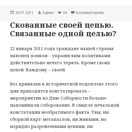
Опубликовано
26.01.2011
Автор
Админ
Рубрики
04
8 комментариев
к записи Кому 
Скованные своей цепью.
Связанные одной целью?
22 января 2011 года граждане нашей страны
наконец поняли – украинским политиками
действительно нечего терять. Кроме своих
цепей. Каждому – своей.
Без привязки к исторической подоплеке этого
дня приходится констатировать –
мероприятия ко Дню Соборности больше
напоминали соборование. В смысле печальной
констатации необратимого факта. Увы, ни
сборкой карт-мегапазлов, ни живыми, но
изрядно разреженными цепями, ни