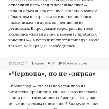
оппозиции бело-сердечной символики —
начали объединять страну в отдельно взятом
областном центре на два с половиной часа
позже, нежели и здесь опередившие их
регионалы. В программе мероприятия тоже
значилась «живая цепь», к моменту прибытия
колонны №2 в конечный пункт площадка возле
того же Кобзаря уже освободилась…
Опубликовано
26.01.2011
Автор
Админ
Рубрики
04
20 комментариев
к записи Сков
«Червона», но не «зирка»
Кировоград — это вам не какая-либо из
китайских провинций, где массово «клепают»
копии известных мировых брэндов. Что у нас
могут подделывать цеховики? Водку, компакт-