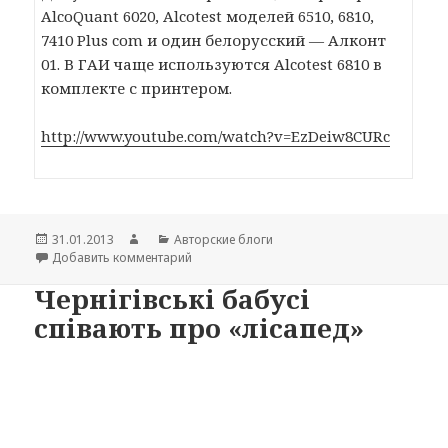
AlcoQuant 6020, Alcotest моделей 6510, 6810,
7410 Plus com и один белорусский — Алконт
01. В ГАИ чаще используются Alcotest 6810 в
комплекте с принтером.
http://www.youtube.com/watch?v=EzDeiw8CURc
Опубликовано
31.01.2013
Автор
Рубрики
Авторские блоги
Добавить комментарий
к записи В ЗНАНИИ – СИЛА !!! часть 5 Пров
Чернігівські бабусі
співають про «лісапед»