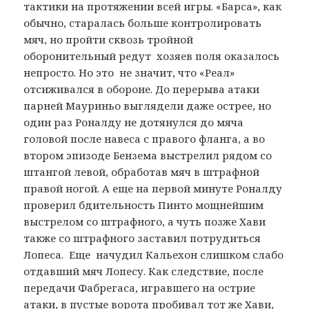
тактики на протяжении всей игры. «Барса», как
обычно, старалась больше контролировать
мяч, но пройти сквозь тройной
оборонительный редут хозяев поля оказалось
непросто. Но это не значит, что «Реал»
отсиживался в обороне. До перерыва атаки
парней Мауриньо выглядели даже острее, но
один раз Роналду не дотянулся до мяча
головой после навеса с правого фланга, а во
втором эпизоде Бензема выстрелил рядом со
штангой левой, обработав мяч в штрафной
правой ногой. А еще на первой минуте Роналду
проверил бдительность Пинто мощнейшим
выстрелом со штрафного, а чуть позже Хави
также со штрафного заставил потрудиться
Лопеса. Еще начудил Кальехон слишком слабо
отдавший мяч Лопесу. Как следствие, после
передачи Фабрегаса, игравшего на острие
атаки, в пустые ворота пробивал тот же Хави,