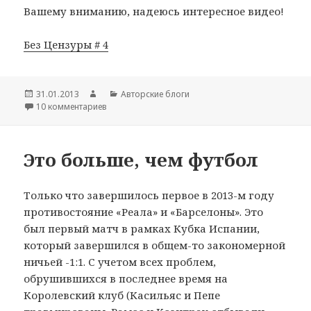
Вашему вниманию, надеюсь интересное видео!
Без Цензуры # 4
Опубликовано
31.01.2013
Автор
Рубрики
Авторские блоги
10 комментариев
к записи Без Цензуры
Это больше, чем футбол
Только что завершилось первое в 2013-м году
противостояние «Реала» и «Барселоны». Это
был первый матч в рамках Кубка Испании,
который завершился в общем-то закономерной
ничьей -1:1. С учетом всех проблем,
обрушившихся в последнее время на
Королевский клуб (Касильяс и Пепе