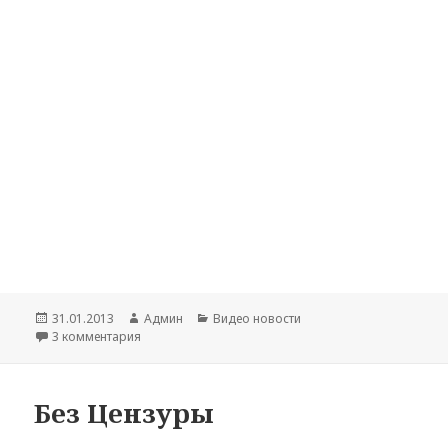
Опубликовано
31.01.2013
Автор
Админ
Рубрики
Видео новости
3 комментария
к записи Чернігівські бабусі співають про «лісапед»
Без Цензуры