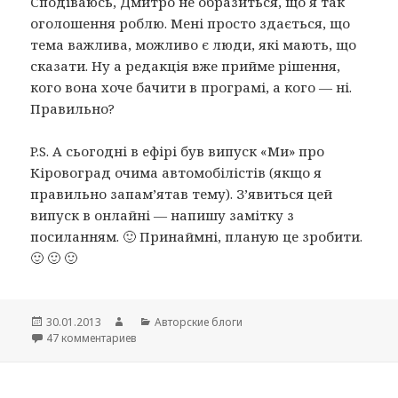
Сподіваюсь, Дмитро не образиться, що я так
оголошення роблю. Мені просто здається, що
тема важлива, можливо є люди, які мають, що
сказати. Ну а редакція вже прийме рішення,
кого вона хоче бачити в програмі, а кого — ні.
Правильно?
P.S. А сьогодні в ефірі був випуск «Ми» про
Кіровоград очима автомобілістів (якщо я
правильно запам’ятав тему). З’явиться цей
випуск в онлайні — напишу замітку з
посиланням. 🙂 Принаймні, планую це зробити.
🙂 🙂 🙂
Опубликовано
30.01.2013
Автор
Рубрики
Авторские блоги
47 комментариев
к записи «Ми» про гепатит.