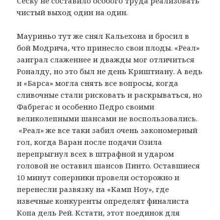
Сеску не составило особого труда реализовать
чистый выход один на один.
Мауриньо тут же снял Кальехона и бросил в
бой Модрича, что принесло свои плоды. «Реал»
заиграл слаженнее и дважды мог отличиться
Роналду, но это был не день Криштиану. А ведь
и «Барса» могла снять все вопросы, когда
сливочные стали рисковать и раскрываться, но
Фабрегас и особенно Педро своими
великолепными шансами не воспользовались.
«Реал» же все таки забил очень закономерный
гол, когда Варан после подачи Озила
перепрыгнул всех в штрафной и ударом
головой не оставил шансов Пинто. Оставшиеся
10 минут соперники провели осторожно и
перенесли развязку на «Камп Ноу», где
извечные конкуренты определят финалиста
Копа дель Рей. Кстати, этот поединок для