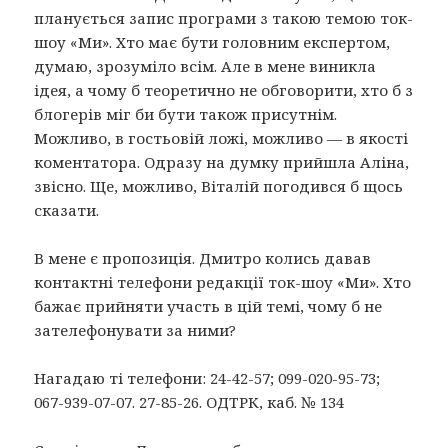
планується запис програми з такою темою ток-
шоу «Ми». Хто має бути головним експертом,
думаю, зрозуміло всім. Але в мене виникла
ідея, а чому б теоретично не обговорити, хто б з
блогерів міг би бути також присутнім.
Можливо, в гостьовій ложі, можливо — в якості
коментатора. Одразу на думку прийшла Аліна,
звісно. Ще, можливо, Віталій погодився б щось
сказати.
В мене є пропозиція. Дмитро колись давав
контактні телефони редакції ток-шоу «Ми». Хто
бажає прийняти участь в цій темі, чому б не
зателефонувати за ними?
Нагадаю ті телефони: 24-42-57; 099-020-95-73;
067-939-07-07. 27-85-26. ОДТРК, каб. № 134