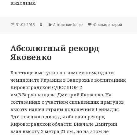
выходных.
Опубликовано
31.01.2013
Автор
Рубрики
Авторские блоги
41 комментарий
к запис
Абсолютный рекорд
Яковенко
Блестяще выступил на зимнем командном
чемпионате Украины в Запорожье воспитанник
Кировоградской СДЮСШОР-2
им.В.Верхоланцева Дмитрий Яковенко. На
состязаниях с участием сильнейших прыгунов
высоту нашей страны подопечный Геннадия
Здитовецкого дважды обновил рекорд
Кировоградской области. Вначале Дмитрий
взял высоту 2 метра 21 см., но на этом не