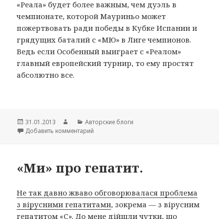
«Реала» будет более важным, чем дуэль в
чемпионате, которой Мауриньо может
пожертвовать ради победы в Кубке Испании и
грядущих баталий с «МЮ» в Лиге чемпионов.
Ведь если Особенный выиграет с «Реалом»
главный европейский турнир, то ему простят
абсолютно все.
Опубликовано
31.01.2013
Автор
Рубрики
Авторские блоги
Добавить комментарий
к записи Это больше, чем футбол
«Ми» про гепатит.
Не так давно жваво обговорювалася проблема
з вірусними гепатитами
, зокрема — з вірусним
гепатитом «С». До мене дійшли чутки, що