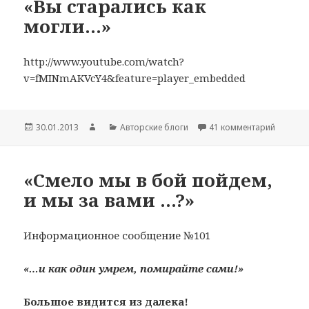
«Вы старались как
могли…»
http://www.youtube.com/watch?
v=fMINmAKVcY4&feature=player_embedded
Опубликовано
30.01.2013
Автор
Рубрики
Авторские блоги
41 комментарий
к запис
«Смело мы в бой пойдем,
и мы за вами …?»
Информационное сообщение №101
«…и как один умрем, помирайте сами!»
Большое видится из далека!