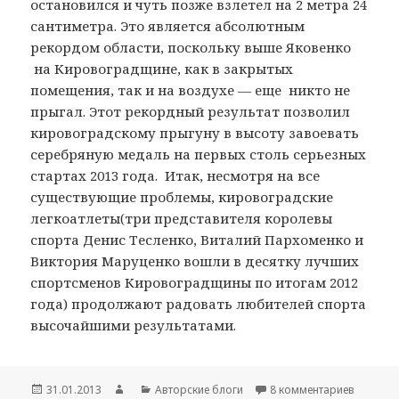
остановился и чуть позже взлетел на 2 метра 24
сантиметра. Это является абсолютным
рекордом области, поскольку выше Яковенко
на Кировоградщине, как в закрытых
помещения, так и на воздухе — еще никто не
прыгал. Этот рекордный результат позволил
кировоградскому прыгуну в высоту завоевать
серебряную медаль на первых столь серьезных
стартах 2013 года. Итак, несмотря на все
существующие проблемы, кировоградские
легкоатлеты(три представителя королевы
спорта Денис Тесленко, Виталий Пархоменко и
Виктория Маруценко вошли в десятку лучших
спортсменов Кировоградщины по итогам 2012
года) продолжают радовать любителей спорта
высочайшими результатами.
Опубликовано
31.01.2013
Автор
Рубрики
Авторские блоги
8 комментариев
к запис