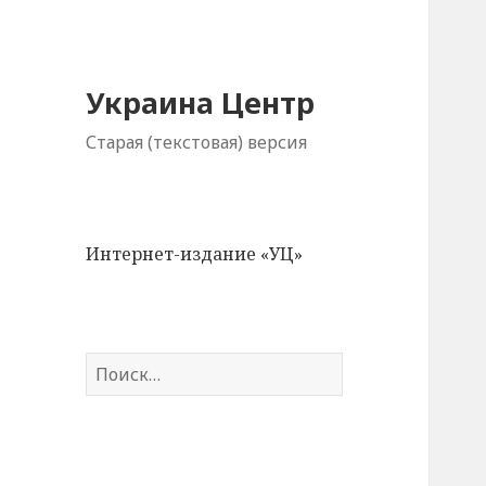
Украина Центр
Старая (текстовая) версия
Интернет-издание «УЦ»
Н
а
й
т
и