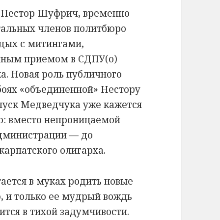
. Нестор Шуфрич, временно
тальных членов политбюро
тдых с митингами,
нным приемом в СДПУ(о)
а. Новая роль публичного
боях «объединенной» Нестору
тпуск Медведчука уже кажется
о: вместо непроницаемой
администрации — до
карпатского олигарха.
тается в муках родить новые
, и только ее мудрый вождь
тся в тихой задумчивости.