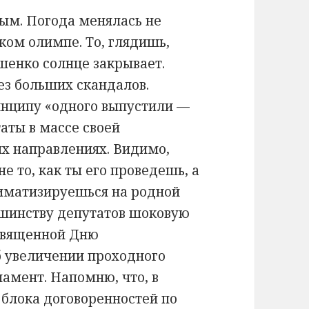
ым. Погода менялась не
ском олимпе. То, глядишь,
шенко солнце закрывает.
ез больших скандалов.
нципу «одного выпустили —
аты в массе своей
ых направлениях. Видимо,
не то, как ты его проведешь, а
климатизируешься на родной
шинству депутатов шоковую
освященной Дню
об увеличении проходного
ламент. Напомню, что, в
 блока договоренностей по