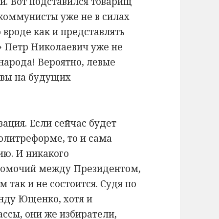
. Вот подставился товарищ
 коммунисты уже не в силах
о вроде как и представлять
» Петр Николаевич уже не
народа! Вероятно, левые
ивы на будущих
вация. Если сейчас будет
олитреформе, то и сама
ию. И никакого
номочий между Президентом,
так и не состоится. Судя по
анду Ющенко, хотя и
ассы, они же избиратели,