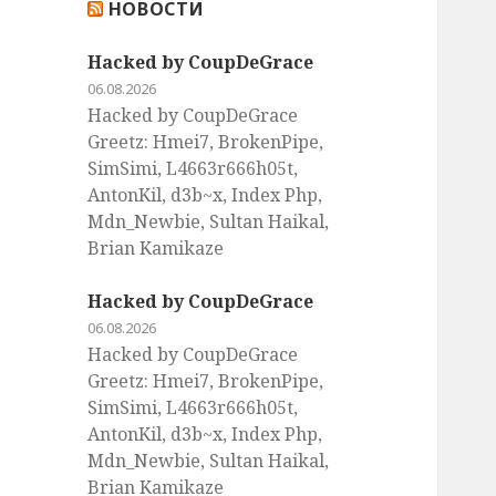
НОВОСТИ
:
Hacked by CoupDeGrace
06.08.2026
Hacked by CoupDeGrace
Greetz: Hmei7, BrokenPipe,
SimSimi, L4663r666h05t,
AntonKil, d3b~x, Index Php,
Mdn_Newbie, Sultan Haikal,
Brian Kamikaze
Hacked by CoupDeGrace
06.08.2026
Hacked by CoupDeGrace
Greetz: Hmei7, BrokenPipe,
SimSimi, L4663r666h05t,
AntonKil, d3b~x, Index Php,
Mdn_Newbie, Sultan Haikal,
Brian Kamikaze