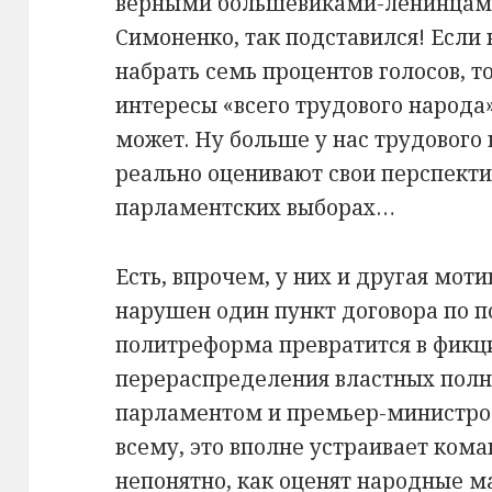
верными большевиками-ленинцами
Симоненко, так подставился! Если
набрать семь процентов голосов, т
интересы «всего трудового народа
может. Ну больше у нас трудового 
реально оценивают свои перспект
парламентских выборах…
Есть, впрочем, у них и другая моти
нарушен один пункт договора по п
политреформа превратится в фикц
перераспределения властных пол
парламентом и премьер-министром 
всему, это вполне устраивает ком
непонятно, как оценят народные м