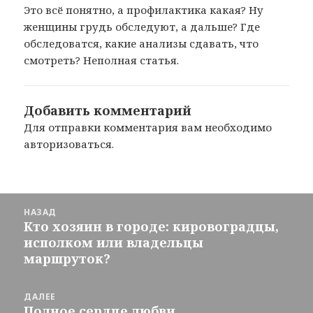
Это всё понятно, а профилактика какая? Ну
женщины грудь обследуют, а дальше? Где
обследоватся, какие анализы сдавать, что
смотреть? Неполная статья.
Добавить комментарий
Для отправки комментария вам необходимо
авторизоваться
.
Навигация
НАЗАД
по
Кто хозяин в городе: кировоградцы,
Предыдущая
записям
исполком или владельцы
запись:
маршруток?
ДАЛЕЕ
Полное сердце любви
Следующая