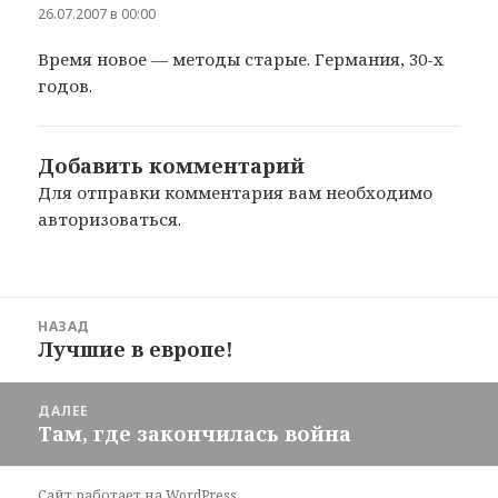
26.07.2007 в 00:00
Время новое — методы старые. Германия, 30-х
годов.
Добавить комментарий
Для отправки комментария вам необходимо
авторизоваться
.
Навигация
НАЗАД
по
Лучшие в европе!
Предыдущая
записям
запись:
ДАЛЕЕ
Там, где закончилась война
Следующая
запись:
Сайт работает на WordPress