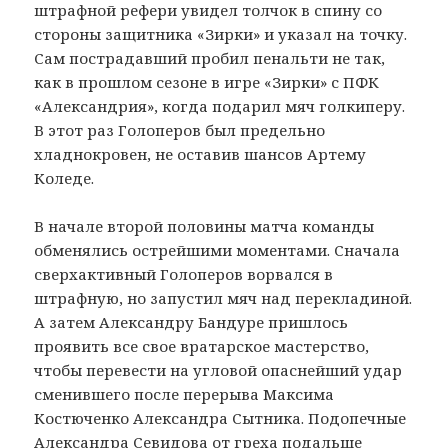
штрафной рефери увидел толчок в спину со
стороны защитника «Зирки» и указал на точку.
Сам пострадавший пробил пенальти не так,
как в прошлом сезоне в игре «Зирки» с ПФК
«Александрия», когда подарил мяч голкиперу.
В этот раз Голоперов был предельно
хладнокровен, не оставив шансов Артему
Коледе.
В начале второй половины матча команды
обменялись острейшими моментами. Сначала
сверхактивный Голоперов ворвался в
штрафную, но запустил мяч над перекладиной.
А затем Александру Бандуре пришлось
проявить все свое вратарское мастерство,
чтобы перевести на угловой опаснейший удар
сменившего после перерыва Максима
Костюченко Александра Сытника. Подопечные
Александра Севидова от греха подальше