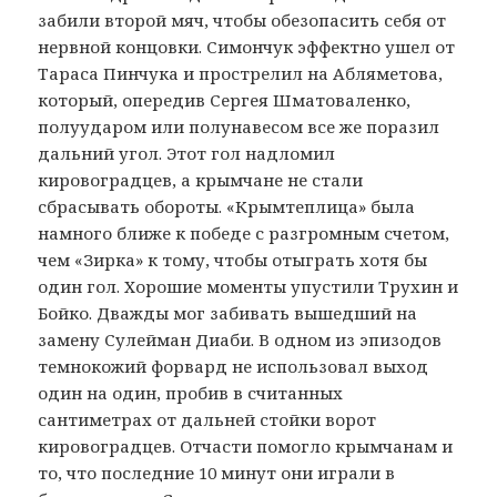
забили второй мяч, чтобы обезопасить себя от
нервной концовки. Симончук эффектно ушел от
Тараса Пинчука и прострелил на Абляметова,
который, опередив Сергея Шматоваленко,
полуударом или полунавесом все же поразил
дальний угол. Этот гол надломил
кировоградцев, а крымчане не стали
сбрасывать обороты. «Крымтеплица» была
намного ближе к победе с разгромным счетом,
чем «Зирка» к тому, чтобы отыграть хотя бы
один гол. Хорошие моменты упустили Трухин и
Бойко. Дважды мог забивать вышедший на
замену Сулейман Диаби. В одном из эпизодов
темнокожий форвард не использовал выход
один на один, пробив в считанных
сантиметрах от дальней стойки ворот
кировоградцев. Отчасти помогло крымчанам и
то, что последние 10 минут они играли в