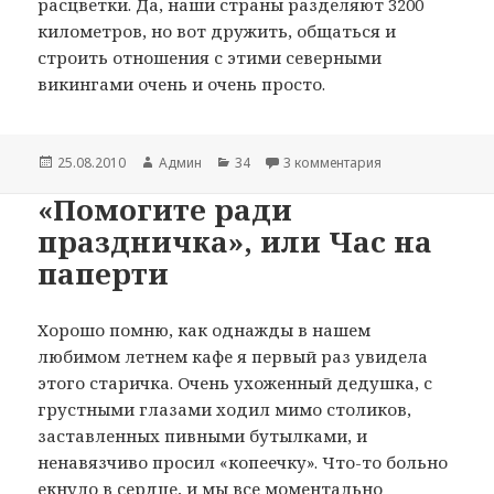
расцветки. Да, наши страны разделяют 3200
километров, но вот дружить, общаться и
строить отношения с этими северными
викингами очень и очень просто.
Опубликовано
25.08.2010
Автор
Админ
Рубрики
34
3 комментария
к записи Карлсон
«Помогите ради
праздничка», или Час на
паперти
Хорошо помню, как однажды в нашем
любимом летнем кафе я первый раз увидела
этого старичка. Очень ухоженный дедушка, с
грустными глазами ходил мимо столиков,
заставленных пивными бутылками, и
ненавязчиво просил «копеечку». Что-то больно
екнуло в сердце, и мы все моментально