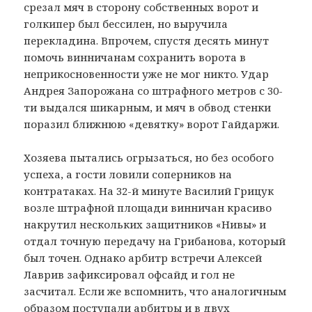
срезал мяч в сторону собственных ворот и
голкипер был бессилен, но выручила
перекладина. Впрочем, спустя десять минут
помочь винничанам сохранить ворота в
неприкосновенности уже не мог никто. Удар
Андрея Запорожана со штрафного метров с 30-
ти выдался шикарным, и мяч в обвод стенки
поразил ближнюю «девятку» ворот Гайдаржи.
Хозяева пытались огрызаться, но без особого
успеха, а гости ловили соперников на
контратаках. На 32-й минуте Василий Грицук
возле штрафной площади винничан красиво
накрутил нескольких защитников «Нивы» и
отдал точную передачу на Грибанова, который
был точен. Однако арбитр встречи Алексей
Лаврив зафиксировал офсайд и гол не
засчитал. Если же вспомнить, что аналогичным
образом поступали арбитры и в двух