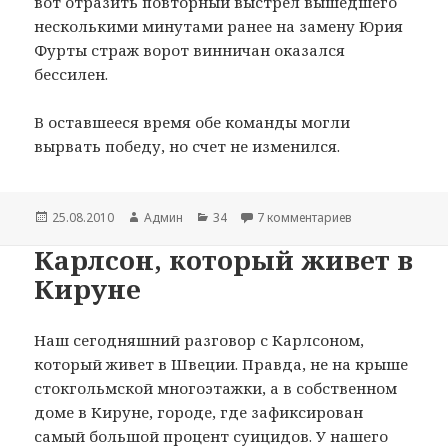
вот отразить повторный выстрел вышедшего
несколькими минутами ранее на замену Юрия
Фурты страж ворот винничан оказался
бессилен.
В оставшееся время обе команды могли
вырвать победу, но счет не изменился.
Опубликовано
25.08.2010
Автор
Админ
Рубрики
34
7 комментариев
к записи Все не
Карлсон, который живет в
Кируне
Наш сегодняшний разговор с Карлсоном,
который живет в Швеции. Правда, не на крыше
стокгольмской многоэтажки, а в собственном
доме в Кируне, городе, где зафиксирован
самый большой процент суицидов. У нашего