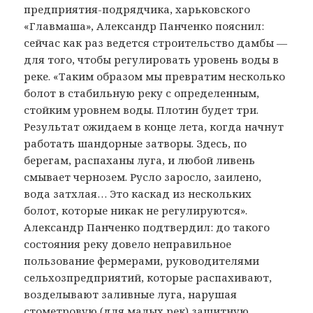
предприятия-подрядчика, харьковского
«Главмаша», Александр Панченко пояснил:
сейчас как раз ведется строительство дамбы —
для того, чтобы регулировать уровень воды в
реке. «Таким образом мы превратим несколько
болот в стабильную реку с определенным,
стойким уровнем воды. Плотин будет три.
Результат ожидаем в конце лета, когда начнут
работать шандорные затворы. Здесь, по
берегам, распаханы луга, и любой ливень
смывает чернозем. Русло заросло, заилено,
вода затхлая… Это каскад из нескольких
болот, которые никак не регулируются».
Александр Панченко подтвердил: до такого
состояния реку довело неправильное
пользование фермерами, руководителями
сельхозпредприятий, которые распахивают,
возделывают заливные луга, нарушая
стометровую (для малых рек) защитную