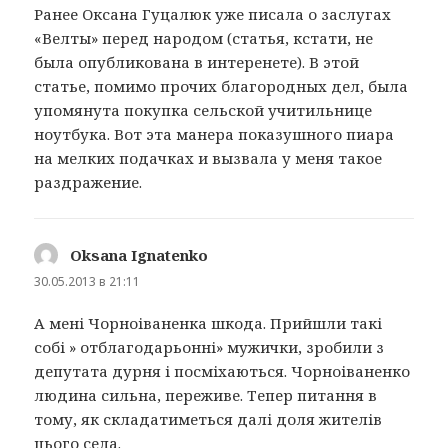
Ранее Оксана Гуцалюк уже писала о заслугах
«Велты» перед народом (статья, кстати, не
была опубликована в интеренете). В этой
статье, помимо прочих благородных дел, была
упомянута покупка сельской учитильнице
ноутбука. Вот эта манера показушного пиара
на мелких подачках и вызвала у меня такое
раздражение.
Oksana Ignatenko
:
30.05.2013 в 21:11
А мені Чорноіваненка шкода. Прийшли такі
собі » отблагодарьонні» мужички, зробили з
депутата дурня і посміхаються. Чорноіваненко
людина сильна, переживе. Тепер питання в
тому, як складатиметься далі доля жителів
цього села.