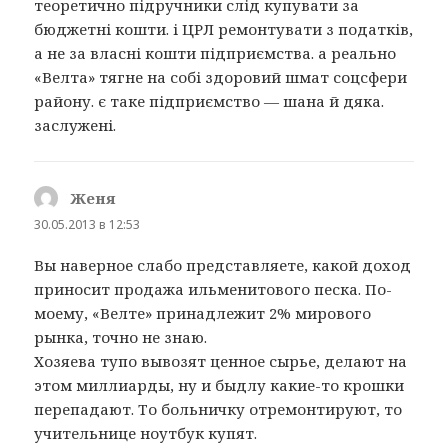
теоретично підручники слід купувати за
бюджетні кошти. і ЦРЛ ремонтувати з податків,
а не за власні кошти підприємства. а реально
«Велта» тягне на собі здоровий шмат соцсфери
району. є таке підприємство — шана й дяка.
заслужені.
Женя
:
30.05.2013 в 12:53
Вы наверное слабо представляете, какой доход
приносит продажа ильменитового песка. По-
моему, «Велте» принадлежит 2% мирового
рынка, точно не знаю.
Хозяева тупо вывозят ценное сырье, делают на
этом миллиарды, ну и быдлу какие-то крошки
перепадают. То больничку отремонтируют, то
учительнице ноутбук купят.