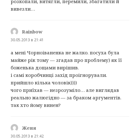
розкопали, витягли, перемили, збагатили й
вивезли…
Rainbow
:
30.05.2013 в 21:41
а мені Чорноіваненка не жалко. посуха була
майже рік тому — згадав про проблему) як її
боженька дощами вирішив.
і самі коробчинці захід проігнорували.
прийшло кілька чоловік))))
чого приїхав — незрозуміло… але виглядав
реально жалюгідно — за браком аргументів.
так хто йому винен?
Женя
:
30.05.2013 в 21:42