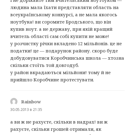
людина мала їхати представляти область на
всеукраїнському конкурсі, а не мала якогось
ноутбука! ви соромите Бродського, що він
купив ноут. а не державу, при якій кращий
вчитель області сам собі купити не може!
у розчистку річки вкладено 12 мільйонів. це не
податки! це — подарунок району. скоро буде
добудовуватися Коробчинська школа — хтозна
скільки стоїть той довгодуб.
у район вкрадаються мільйони! тому й не
прийшло Коробчине протестувати.
Rainbow
:
30.05.2013 в 21:35
а ви ж не рахуєте, скільки в надрах! ви ж
рахуєте, скільки грошей отримали, як