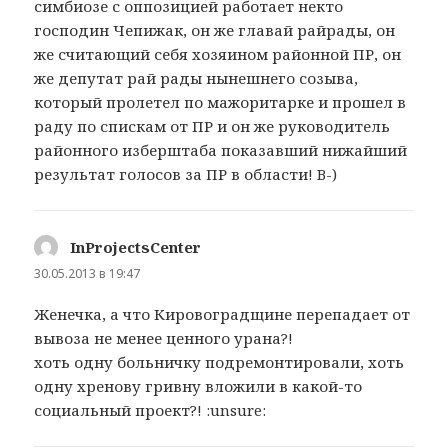
симбиозе с оппозицией работает некто
господин Чепижак, он же главай райрады, он
же считающий себя хозяином районной ПР, он
же депутат рай рады нынешнего созыва,
который пролетел по мажоритарке и прошел в
раду по спискам от ПР и он же руководитель
районного изберштаба показавший нижайший
результат голосов за ПР в области! B-)
InProjectsCenter
:
30.05.2013 в 19:47
Женечка, а что Кировоградщине перепадает от
вывоза не менее ценного урана?!
хоть одну больничку подремонтировали, хоть
одну хренову гривну вложили в какой-то
социальный проект?! :unsure: