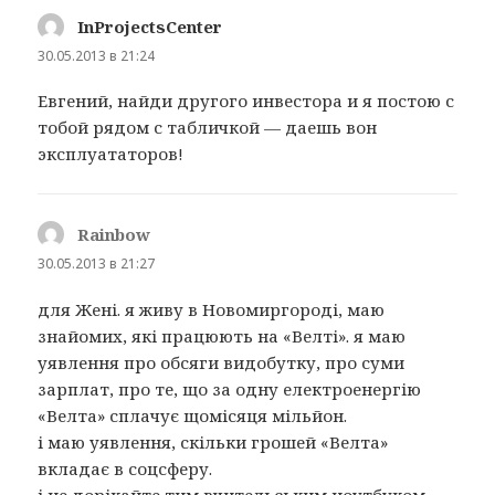
InProjectsCenter
:
30.05.2013 в 21:24
Евгений, найди другого инвестора и я постою с
тобой рядом с табличкой — даешь вон
эксплуататоров!
Rainbow
:
30.05.2013 в 21:27
для Жені. я живу в Новомиргороді, маю
знайомих, які працюють на «Велті». я маю
уявлення про обсяги видобутку, про суми
зарплат, про те, що за одну електроенергію
«Велта» сплачує щомісяця мільйон.
і маю уявлення, скільки грошей «Велта»
вкладає в соцсферу.
і не дорікайте тим вчительським ноутбуком —