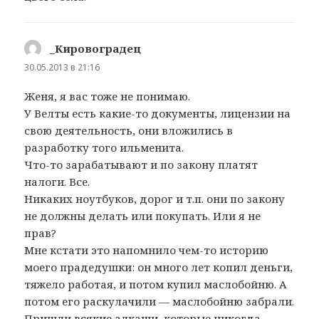
_Кировоградец
:
30.05.2013 в 21:16
Женя, я вас тоже не понимаю.
У Велты есть какие-то документы, лицензии на
свою деятельность, они вложились в
разработку того ильменита.
Что-то зарабатывают и по закону платят
налоги. Все.
Никаких ноутбуков, дорог и т.п. они по закону
не должны делать или покупать. Или я не
прав?
Мне кстати это напомнило чем-то историю
моего прадедушки: он много лет копил деньги,
тяжело работая, и потом купил маслобойню. А
потом его раскулачили — маслобойню забрали.
Пришли всякие алкаши, которые никогда