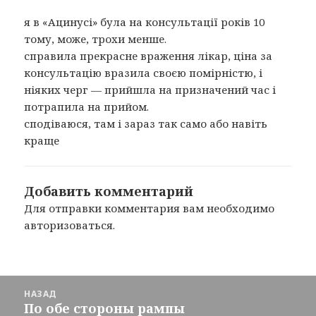
я в «Ацинусі» була на консультації років 10
тому, може, трохи менше.
справила прекрасне враження лікар, ціна за
консультацію вразила своєю помірністю, і
ніяких черг — прийшла на призначений час і
потрапила на прийом.
сподіваюся, там і зараз так само або навіть
краще
Добавить комментарий
Для отправки комментария вам необходимо
авторизоваться
.
Навигация
НАЗАД
по
По обе стороны рампы
Предыдущая